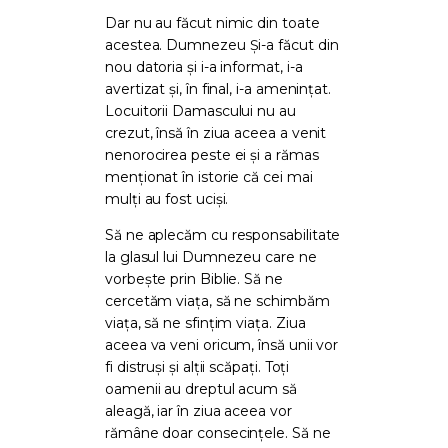
Dar nu au făcut nimic din toate
acestea. Dumnezeu Și-a făcut din
nou datoria și i-a informat, i-a
avertizat și, în final, i-a amenințat.
Locuitorii Damascului nu au
crezut, însă în ziua aceea a venit
nenorocirea peste ei și a rămas
menționat în istorie că cei mai
mulți au fost uciși.
Să ne aplecăm cu responsabilitate
la glasul lui Dumnezeu care ne
vorbește prin Biblie. Să ne
cercetăm viața, să ne schimbăm
viața, să ne sfințim viața. Ziua
aceea va veni oricum, însă unii vor
fi distruși și alții scăpați. Toți
oamenii au dreptul acum să
aleagă, iar în ziua aceea vor
rămâne doar consecințele. Să ne