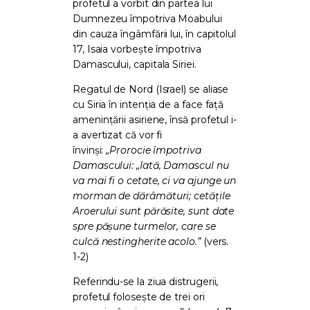
profetul a vorbit din partea lui
Dumnezeu împotriva Moabului
din cauza îngâmfării lui, în capitolul
17, Isaia vorbește împotriva
Damascului, capitala Siriei.
Regatul de Nord (Israel) se aliase
cu Siria în intenția de a face față
amenințării asiriene, însă profetul i-
a avertizat că vor fi
învinși:
„Prorocie împotriva
Damascului: „Iată, Damascul nu
va mai fi o cetate, ci va ajunge un
morman de dărâmături; cetățile
Aroerului sunt părăsite, sunt date
spre pășune turmelor, care se
culcă nestingherite acolo.”
(vers.
1-2)
Referindu-se la ziua distrugerii,
profetul folosește de trei ori