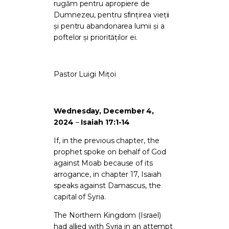
rugăm pentru apropiere de
Dumnezeu, pentru sfințirea vieții
și pentru abandonarea lumii și a
poftelor și priorităților ei.
Pastor Luigi Mițoi
Wednesday, December 4,
2024
–
Isaiah 17:1-14
If, in the previous chapter, the
prophet spoke on behalf of God
against Moab because of its
arrogance, in chapter 17, Isaiah
speaks against Damascus, the
capital of Syria.
The Northern Kingdom (Israel)
had allied with Syria in an attempt