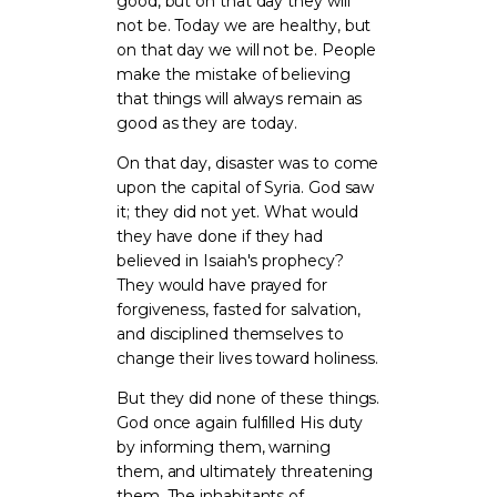
good, but on that day they will
not be. Today we are healthy, but
on that day we will not be. People
make the mistake of believing
that things will always remain as
good as they are today.
On that day, disaster was to come
upon the capital of Syria. God saw
it; they did not yet. What would
they have done if they had
believed in Isaiah's prophecy?
They would have prayed for
forgiveness, fasted for salvation,
and disciplined themselves to
change their lives toward holiness.
But they did none of these things.
God once again fulfilled His duty
by informing them, warning
them, and ultimately threatening
them. The inhabitants of