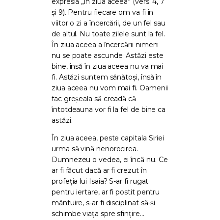
expresia „în ziua aceea” (vers. 4, 7
și 9). Pentru fiecare om va fi în
viitor o zi a încercării, de un fel sau
de altul. Nu toate zilele sunt la fel.
În ziua aceea a încercării nimeni
nu se poate ascunde. Astăzi este
bine, însă în ziua aceea nu va mai
fi. Astăzi suntem sănătoși, însă în
ziua aceea nu vom mai fi. Oamenii
fac greșeala să creadă că
întotdeauna vor fi la fel de bine ca
astăzi.
În ziua aceea, peste capitala Siriei
urma să vină nenorocirea.
Dumnezeu o vedea, ei încă nu. Ce
ar fi făcut dacă ar fi crezut în
profeția lui Isaia? S-ar fi rugat
pentru iertare, ar fi postit pentru
mântuire, s-ar fi disciplinat să-și
schimbe viața spre sfințire…