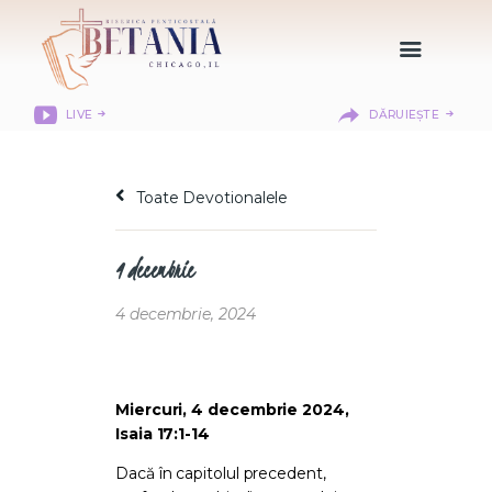
LIVE
DĂRUIEȘTE
HOME
DESPRE NOI
Toate Devotionalele
DEPARTAMENTE
RESURSE
4 decembrie
CITIREA BIBLIEI
MISIUNEA BETANIA
4 decembrie, 2024
CONTACT
INFORMAȚII
LOGIN MEMBER
Miercuri, 4 decembrie 2024,
Isaia 17:1-14
PORTAL
Dacă în capitolul precedent,