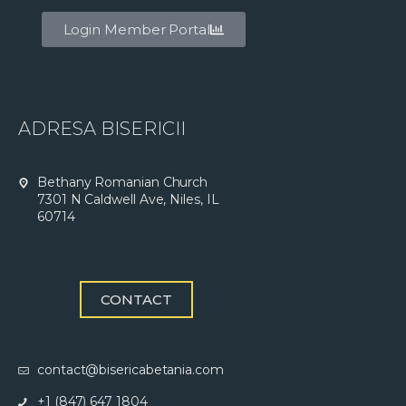
Login Member Portal
ADRESA BISERICII
Bethany Romanian Church
7301 N Caldwell Ave, Niles, IL
60714
CONTACT
contact@bisericabetania.com
+1 (847) 647 1804