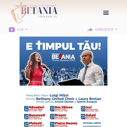
LIVE
DĂRUIEȘTE
HOME
DESPRE NOI
DEPARTAMENTE
RESURSE
CITIREA BIBLIEI
MISIUNEA BETANIA
CONTACT
INFORMAȚII
LOGIN MEMBER
PORTAL