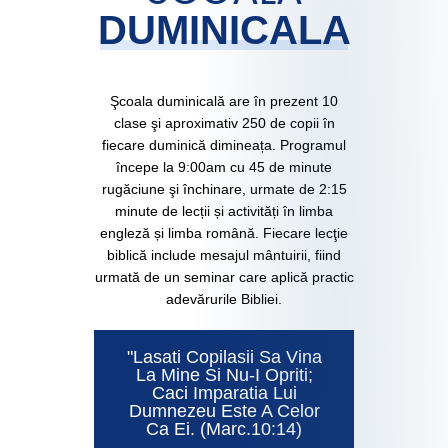
DUMINICALA
Şcoala duminicală are în prezent 10
clase şi aproximativ 250 de copii în
fiecare duminică dimineața. Programul
începe la 9:00am cu 45 de minute
rugăciune şi închinare, urmate de 2:15
minute de lecții și activități în limba
engleză și limba română. Fiecare lecţie
biblică include mesajul mântuirii, fiind
urmată de un seminar care aplică practic
adevărurile Bibliei.
"Lasati Copilasii Sa Vina
La Mine Si Nu-I Opriti;
Caci Imparatia Lui
Dumnezeu Este A Celor
Ca Ei. (Marc.10:14)