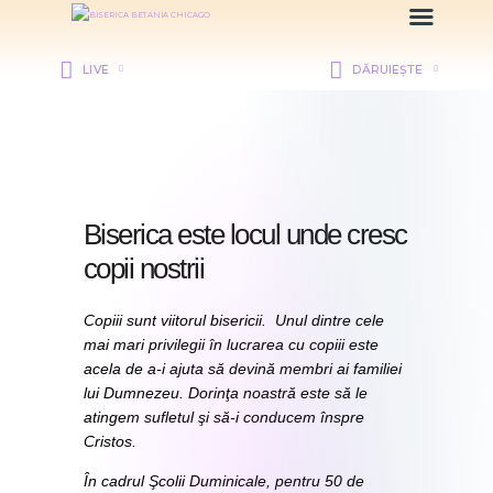
LIVE
DĂRUIEȘTE
HOME
DESPRE NOI
DEPARTAMENTE
Biserica este locul unde cresc
RESURSE
copii nostrii
CITIREA BIBLIEI
MISIUNEA BETANIA
Copiii sunt viitorul bisericii. Unul dintre cele
CONTACT
mai mari privilegii în lucrarea cu copiii este
INFORMAȚII
acela de a-i ajuta să devină membri ai familiei
lui Dumnezeu. Dorinţa noastră este să le
BETHANY CHRISTIAN
atingem sufletul şi să-i conducem înspre
ACADEMY
Cristos.
LOGIN MEMBER
În cadrul Şcolii Duminicale, pentru 50 de