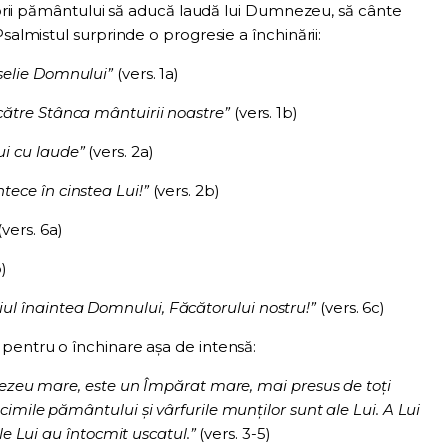
itorii pământului să aducă laudă lui Dumnezeu, să cânte
salmistul surprinde o progresie a închinării:
eselie Domnului”
(vers. 1a)
 către Stânca mântuirii noastre”
(vers. 1b)
i cu laude”
(vers. 2a)
tece în cinstea Lui!”
(vers. 2b)
(vers. 6a)
b)
ul înaintea Domnului, Făcătorului nostru!”
(vers. 6c)
pentru o închinare așa de intensă:
zeu mare, este un Împărat mare, mai presus de toţi
mile pământului şi vârfurile munţilor sunt ale Lui. A Lui
le Lui au întocmit uscatul.”
(vers. 3-5)