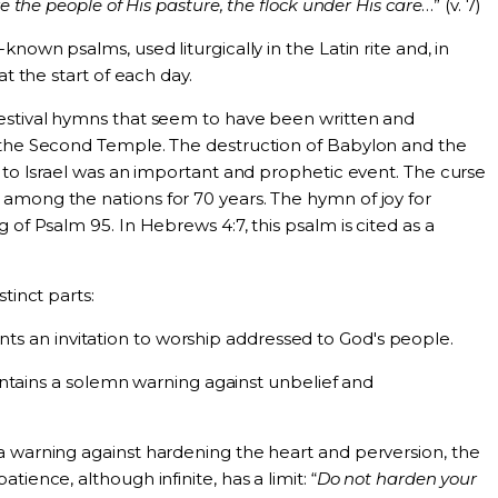
 the people of His pasture, the flock under His care
…” (v. 7)
known psalms, used liturgically in the Latin rite and, in
at the start of each day.
estival hymns that seem to have been written and
 the Second Temple. The destruction of Babylon and the
s to Israel was an important and prophetic event. The curse
among the nations for 70 years. The hymn of joy for
 of Psalm 95. In Hebrews 4:7, this psalm is cited as a
tinct parts:
sents an invitation to worship addressed to God's people.
ontains a solemn warning against unbelief and
a warning against hardening the heart and perversion, the
ience, although infinite, has a limit: “
Do not harden your