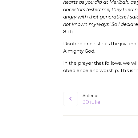
hearts as you did at Meribah, as
ancestors tested me; they tried m
angry with that generation; I sa
not known my ways.' So I declare
8-11)
Disobedience steals the joy and
Almighty God.
In the prayer that follows, we wi
obedience and worship. This is the
Anterior
30 iulie