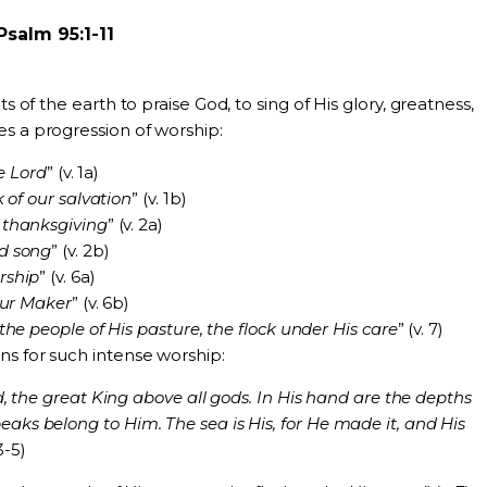
Psalm 95:1-11
ts of the earth to praise God, to sing of His glory, greatness,
s a progression of worship:
he Lord
” (v. 1a)
 of our salvation
” (v. 1b)
 thanksgiving
” (v. 2a)
d song
” (v. 2b)
rship
” (v. 6a)
our Maker
” (v. 6b)
the people of His pasture, the flock under His care
” (v. 7)
ns for such intense worship:
d, the great King above all gods. In His hand are the depths
eaks belong to Him. The sea is His, for He made it, and His
3-5)