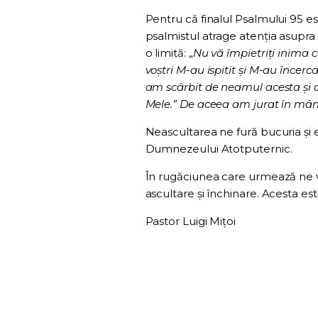
Pentru că finalul Psalmului 95 este
psalmistul atrage atenția asupra 
o limită: „
Nu vă împietriţi inima c
voştri M-au ispitit şi M-au încer
am scârbit de neamul acesta şi a
Mele.” De aceea am jurat în mân
Neascultarea ne fură bucuria și e
Dumnezeului Atotputernic.
În rugăciunea care urmează ne 
ascultare și închinare. Acesta est
Pastor Luigi Mițoi