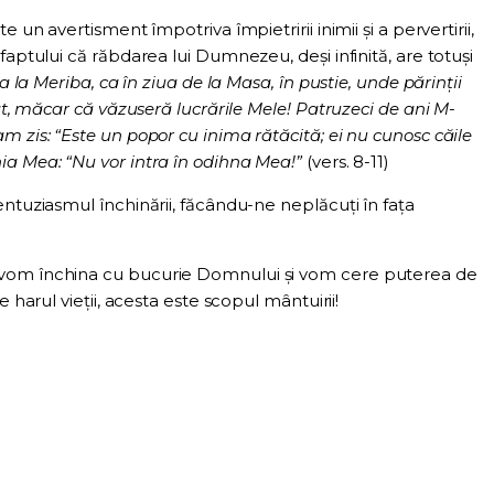
 un avertisment împotriva împietririi inimii și a pervertirii,
faptului că răbdarea lui Dumnezeu, deși infinită, are totuși
a la Meriba, ca în ziua de la Masa, în pustie, unde părinţii
cat, măcar că văzuseră lucrările Mele! Patruzeci de ani M-
m zis: “Este un popor cu inima rătăcită; ei nu cunosc căile
ia Mea: “Nu vor intra în odihna Mea!”
(vers. 8-11)
ntuziasmul închinării, făcându-ne neplăcuți în fața
vom închina cu bucurie Domnului și vom cere puterea de
e harul vieții, acesta este scopul mântuirii!