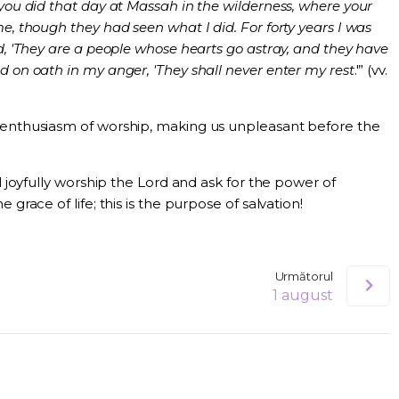
 you did that day at Massah in the wilderness, where your
e, though they had seen what I did. For forty years I was
id, 'They are a people whose hearts go astray, and they have
d on oath in my anger, 'They shall never enter my rest
.'” (vv.
 enthusiasm of worship, making us unpleasant before the
ll joyfully worship the Lord and ask for the power of
 grace of life; this is the purpose of salvation!
Următorul
1 august