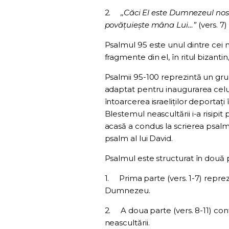
2.
,,Căci El este Dumnezeul nos
povăţuieşte mâna Lui…”
(vers. 7)
Psalmul 95 este unul dintre cei mai 
fragmente din el, în ritul bizantin,
Psalmii 95-100 reprezintă un grup
adaptat pentru inaugurarea celui
întoarcerea israeliților deportați
Blestemul neascultării i-a risipit
acasă a condus la scrierea psalmu
psalm al lui David.
Psalmul este structurat în două pă
1.
Prima parte (vers. 1-7) reprez
Dumnezeu.
2.
A doua parte (vers. 8-11) co
neascultării.