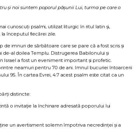
tru şi noi suntem poporul păşunii Lui, turma pe care o
cunoscuți psalmi, utilizat liturgic în ritul latin și,
 la începutul fiecărei zile.
 de imnuri de sărbătoare care se pare că a fost scris și
 de-al doilea Templu. Distrugerea Babilonului și
 în Israel a fost un eveniment important și profetic.
 printre neamuri pentru 70 de ani. Imnul bucuriei întoarcerii
lui 95. În cartea Evrei, 4:7 acest psalm este citat ca un
rți distincte:
intă o invitație la închinare adresată poporului lui
nține un avertisment solemn împotriva necredinței și a