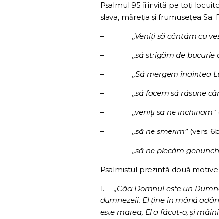
Psalmul 95 îi invită pe toți locu
slava, măreția și frumusețea Sa. P
–
,,Veniţi să cântăm cu v
–
,,să strigăm de bucurie
–
,,Să mergem înaintea Lu
–
,,să facem să răsune cân
–
,,veniţi să ne închinăm”
–
,,să ne smerim”
(vers. 6
–
,,să ne plecăm genunchi
Psalmistul prezintă două motive 
1.
,,Căci Domnul este un Dumne
dumnezeii. El ţine în mână adânci
este marea, El a făcut-o, şi mâini