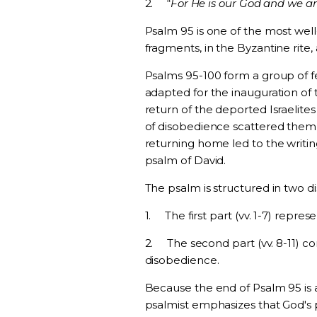
2.
“
For He is our God and we are
Psalm 95 is one of the most well-
fragments, in the Byzantine rite, 
Psalms 95-100 form a group of f
adapted for the inauguration of
return of the deported Israelite
of disobedience scattered them 
returning home led to the writing
psalm of David.
The psalm is structured in two dis
1.
The first part (vv. 1-7) repre
2.
The second part (vv. 8-11) c
disobedience.
Because the end of Psalm 95 is 
psalmist emphasizes that God's pat