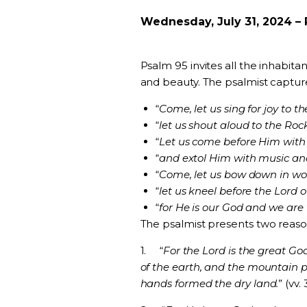
Wednesday, July 31, 2024 – 
Psalm 95 invites all the inhabitan
and beauty. The psalmist capture
“
Come, let us sing for joy to t
“
let us shout aloud to the Rock
“
Let us come before Him with
“
and extol Him with music an
“
Come, let us bow down in wo
“
let us kneel before the Lord 
“
for He is our God and we are 
The psalmist presents two reaso
1.
“
For the Lord is the great Go
of the earth, and the mountain p
hands formed the dry land.
” (vv. 