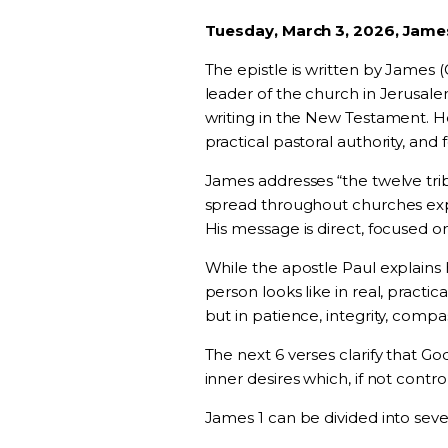
Tuesday, March 3, 2026, James
The epistle is written by James (
leader of the church in Jerusalem
writing in the New Testament. He i
practical pastoral authority, and f
James addresses “the twelve trib
spread throughout churches expe
His message is direct, focused on
While the apostle Paul explains
person looks like in real, practic
but in patience, integrity, compa
The next 6 verses clarify that G
inner desires which, if not contro
James 1 can be divided into sever