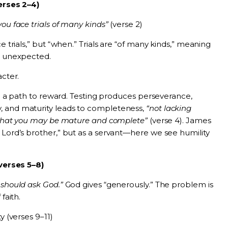
erses 2–4)
ou face trials of many kinds”
(verse 2)
e trials,” but “when.” Trials are “of many kinds,” meaning
nd unexpected.
acter.
lso a path to reward. Testing produces perseverance,
, and maturity leads to completeness,
“not lacking
that you may be mature and complete”
(verse 4). James
 Lord’s brother,” but as a servant—here we see humility
verses 5–8)
 should ask God.”
God gives “generously.” The problem is
faith.
y (verses 9–11)