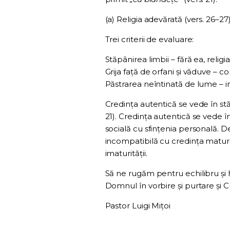
(a) Religia adevărată (vers. 26–27
Trei criterii de evaluare:
Stăpânirea limbii – fără ea, religi
Grija față de orfani și văduve – 
Păstrarea neîntinată de lume – i
Credința autentică se vede în stă
21). Credința autentică se vede 
socială cu sfințenia personală. D
incompatibilă cu credința matură
imaturității.
Să ne rugăm pentru echilibru și 
Domnul în vorbire și purtare și C
Pastor Luigi Mițoi