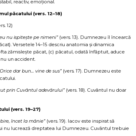
stabil, reactiv, emoțional.
mul păcatului (vers. 12–18)
rs. 12)
 nu ispitește pe nimeni”
(vers. 13). Dumnezeu îl încearcă
păcat). Versetele 14–15 descriu anatomia și dinamica
ofta zămislește păcat, (c) păcatul, odată înfăptuit, aduce
 nu un accident.
„Orice dar bun… vine de sus”
(vers. 17). Dumnezeu este
catului.
ut prin Cuvântul adevărului”
(vers. 18). Cuvântul nu doar
ului (vers. 19–27)
rbire, încet la mânie”
(vers. 19). Iacov este inspirat să
ui nu lucrează dreptatea lui Dumnezeu. Cuvântul trebuie