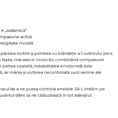
)
a e „zadarnică”
compasiune activă
ntegritate morală
pânirea vorbirii și primirea cu blândețe a Cuvântului (vers.
în fapte, mai ales în încercări, combinând compasiune
e partea cealaltă, instabilitatea emoțională este
, iar mânia și vorbirea necontrolată sunt semne ale
harul de a ne putea controla emoțiile. Să-L imităm pe
uvântul sfânt să ne călăuzească în tot adevărul.