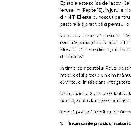
Epistola este scrisă de Iacov (Gala
Ierusalim (Fapte 15), în jurul ani
din N.T. El este cunoscut pentru 
pastorală și practică și pentru rol
Iacov se adresează „celor douăsp
evrei răspândiți în bisericile afl
Mesajul său este direct, orientat 
declarativă.
În timp ce apostolul Pavel desc
mod real și practic un om mântui
cuvinte, ci în răbdare, integrita
Următoarele 6 versete clarifică 
pornește din dorințele lăuntrice,
Iacov 1 poate fi împărțit în câteva
1.
Încercările produc maturita