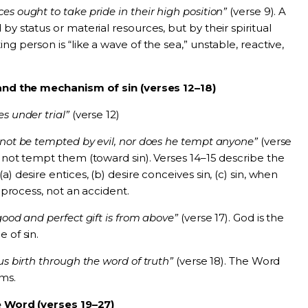
s ought to take pride in their high position”
(verse 9). A
by status or material resources, but by their spiritual
ng person is “like a wave of the sea,” unstable, reactive,
and the mechanism of sin (verses 12–18)
s under trial”
(verse 12)
not be tempted by evil, nor does he tempt anyone”
(verse
s not tempt them (toward sin). Verses 14–15 describe the
) desire entices, (b) desire conceives sin, (c) sin, when
a process, not an accident.
good and perfect gift is from above”
(verse 17). God is the
 of sin.
us birth through the word of truth”
(verse 18). The Word
ms.
e Word (verses 19–27)