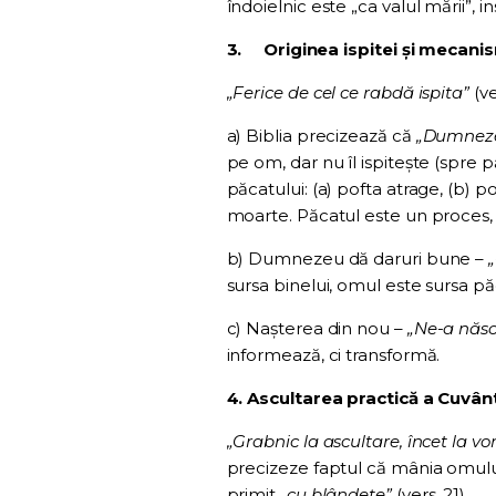
îndoielnic este „ca valul mării”, in
3.
Originea ispitei și mecanis
„Ferice de cel ce rabdă ispita”
(ve
a) Biblia precizează că
„Dumnezeu
pe om, dar nu îl ispitește (spre 
păcatului: (a) pofta atrage, (b) p
moarte. Păcatul este un proces,
b) Dumnezeu dă daruri bune –
sursa binelui, omul este sursa pă
c) Nașterea din nou –
„Ne-a născ
informează, ci transformă.
4. Ascultarea practică a Cuvânt
„Grabnic la ascultare, încet la vo
precizeze faptul că mânia omul
primit
„cu blândețe”
(vers. 21).