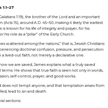
 1:1–27
Galatians 1:19), the brother of the Lord and an important
 (Acts 15), around A.D. 45–50, making it likely the earliest
s known for his life of integrity and prayer, for his
or his role as a “pillar” of the Early Church.
es scattered among the nations,” that is, Jewish Christians
riencing doctrinal confusion, pressure, and persecution.
 a lived-out faith, not merely a declarative one.
 how we are saved, James explains what a truly saved
al terms. He shows that true faith is seen not only in words,
ssion, self-control, prayer, and good works.
od does not tempt anyone, and that temptation arises from
lled, lead to sin and death.
al sections: