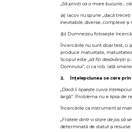
„Să priviți ca o mare bucurie… cân
(a) Iacov nu spune „dacă treceți pr
inevitabile, diverse, complexe și
(b) Dumnezeu folosește încercăr
Încercările nu sunt doar test, ci
produce maturitate, maturitatea
Scopul este
„să fiți desăvârșiți și
Domnului”, ci ca rob. Iată smereni
2.
Înțelepciunea se cere prin 
„Dacă îi lipsește cuiva înțelepc
largă”. Problema nu e lipsa de res
Încercările ca instrument al matur
„Fratele dintr-o stare de jos să se
determinată de statut și resurse