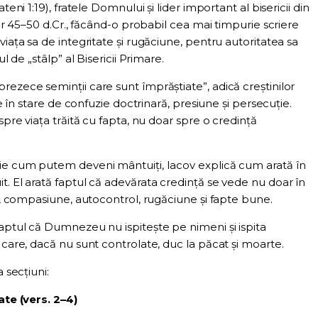
teni 1:19), fratele Domnului și lider important al bisericii din
lor 45–50 d.Cr., făcând-o probabil cea mai timpurie scriere
viața sa de integritate și rugăciune, pentru autoritatea sa
ul de „stâlp” al Bisericii Primare.
rezece seminții care sunt împrăștiate”, adică creștinilor
ate în stare de confuzie doctrinară, presiune și persecuție.
spre viața trăită cu fapta, nu doar spre o credință
rie cum putem deveni mântuiți, Iacov explică cum arată în
t. El arată faptul că adevărata credință se vede nu doar în
te, compasiune, autocontrol, rugăciune și fapte bune.
faptul că Dumnezeu nu ispitește pe nimeni și ispita
 care, dacă nu sunt controlate, duc la păcat și moarte.
 secțiuni:
te (vers. 2–4)