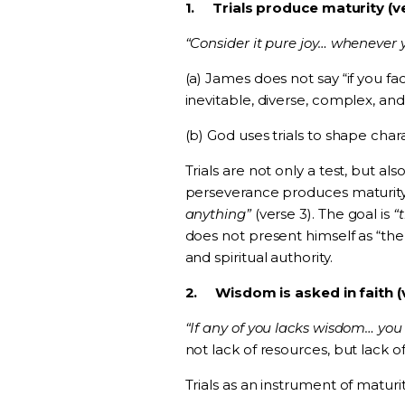
1.
Trials produce maturity (v
“Consider it pure joy… whenever y
(a) James does not say “if you fac
inevitable, diverse, complex, a
(b) God uses trials to shape char
Trials are not only a test, but a
perseverance produces maturity
anything”
(verse 3). The goal is
“
does not present himself as “the
and spiritual authority.
2.
Wisdom is asked in faith (
“If any of you lacks wisdom… you
not lack of resources, but lack of 
Trials as an instrument of maturit