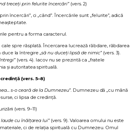
d treceți prin felurite încercări”
(vers. 2)
in încercări”, ci „când”. Încercările sunt „felurite”, adică
 neașteptate.
ile pentru a forma caracterul.
 și cale spre răsplată. Încercarea lucrează răbdare, răbdarea
 duce la întregire
„să nu duceți lipsă de nimic”
(vers. 3).
 întregi”
(vers. 4). Iacov nu se prezintă ca „fratele
a și autoritatea spirituală.
credință (vers. 5–8)
iunea… s-o ceară de la Dumnezeu”
. Dumnezeu dă „cu mână
urse, ci lipsa de credință.
izării (vers. 9–11)
 laude cu înălțarea lui”
(vers. 9). Valoarea omului nu este
 materiale, ci de relația spirituală cu Dumnezeu. Omul