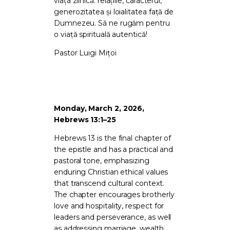
viața zilnică: relațiile, caracterul,
generozitatea și loialitatea față de
Dumnezeu. Să ne rugăm pentru
o viață spirituală autentică!
Pastor Luigi Mițoi
Monday, March 2, 2026,
Hebrews 13:1–25
Hebrews 13 is the final chapter of
the epistle and has a practical and
pastoral tone, emphasizing
enduring Christian ethical values
that transcend cultural context.
The chapter encourages brotherly
love and hospitality, respect for
leaders and perseverance, as well
as addressing marriage, wealth,