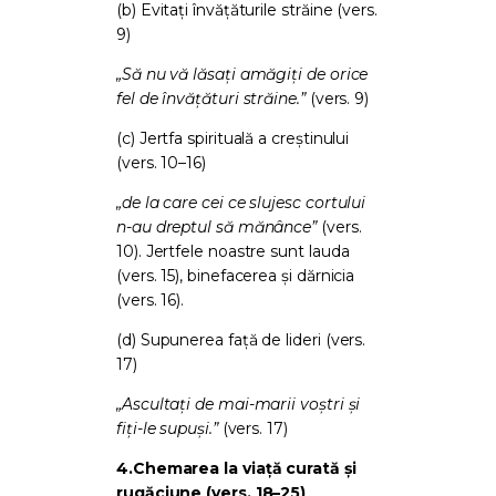
(b) Evitați învățăturile străine (vers.
9)
„Să nu vă lăsați amăgiți de orice
fel de învățături străine.”
(vers. 9)
(c) Jertfa spirituală a creștinului
(vers. 10–16)
„de la care cei ce slujesc cortului
n-au dreptul să mănânce”
(vers.
10). Jertfele noastre sunt lauda
(vers. 15), binefacerea și dărnicia
(vers. 16).
(d) Supunerea față de lideri (vers.
17)
„Ascultați de mai-marii voștri și
fiți-le supuși.”
(vers. 17)
4.
Chemarea la viață curată și
rugăciune (vers. 18–25)