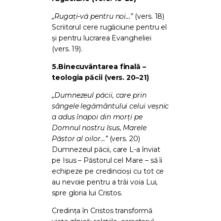
„Rugați-vă pentru noi…”
(vers. 18)
Scriitorul cere rugăciune pentru el
și pentru lucrarea Evangheliei
(vers. 19).
5.
Binecuvântarea finală –
teologia păcii (vers. 20–21)
„Dumnezeul păcii, care prin
sângele legământului celui veșnic
a adus înapoi din morți pe
Domnul nostru Isus, Marele
Păstor al oilor…”
(vers. 20)
Dumnezeul păcii, care L-a înviat
pe Isus – Păstorul cel Mare – să îi
echipeze pe credincioși cu tot ce
au nevoie pentru a trăi voia Lui,
spre gloria lui Cristos.
Credința în Cristos transformă