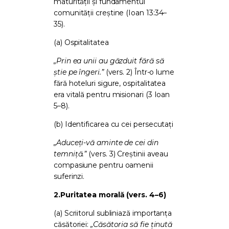
maturității și fundamentul
comunității creștine (Ioan 13:34–
35).
(a) Ospitalitatea
„Prin ea unii au găzduit fără să
știe pe îngeri.”
(vers. 2) Într-o lume
fără hoteluri sigure, ospitalitatea
era vitală pentru misionari (3 Ioan
5–8).
(b) Identificarea cu cei persecutați
„Aduceți-vă aminte de cei din
temniță.”
(vers. 3) Creștinii aveau
compasiune pentru oamenii
suferinzi.
2.
Puritatea morală (vers. 4–6)
(a) Scriitorul subliniază importanța
căsătoriei:
„Căsătoria să fie ținută