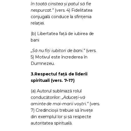
în toată cinstea și patul să fie
nespurcat.”
(vers. 4) Fidelitatea
conjugală conduce la sfințenia
relației.
(b) Libertatea față de iubirea de
bani
„Să nu fiți iubitori de bani.”
(vers.
5) Motivul este încrederea în
Dumnezeu.
3.
Respectul față de liderii
spirituali (vers. 7–17)
(a) Autorul subliniază rolul
conducătorilor:
„Aduceți-vă
aminte de mai-marii voștri.”
(vers.
7) Credincioșii trebuie să învețe
din exemplul lor și să respecte
autoritatea spirituală.