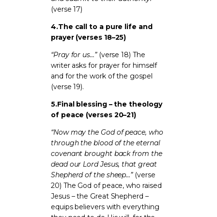
(verse 17)
4.
The call to a pure life and
prayer (verses 18–25)
“Pray for us…”
(verse 18) The
writer asks for prayer for himself
and for the work of the gospel
(verse 19).
5.
Final blessing – the theology
of peace (verses 20–21)
“Now may the God of peace, who
through the blood of the eternal
covenant brought back from the
dead our Lord Jesus, that great
Shepherd of the sheep…”
(verse
20) The God of peace, who raised
Jesus – the Great Shepherd –
equips believers with everything