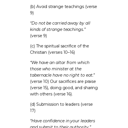
(b) Avoid strange teachings (verse
9)
“Do not be carried away by all
kinds of strange teachings.”
(verse 9)
(c) The spiritual sacrifice of the
Christian (verses 10–16)
“We have an altar from which
those who minister at the
tabernacle have no right to eat.”
(verse 10) Our sacrifices are praise
(verse 15), doing good, and sharing
with others (verse 16).
(d) Submission to leaders (verse
17)
“Have confidence in your leaders
and submit to their authority.”