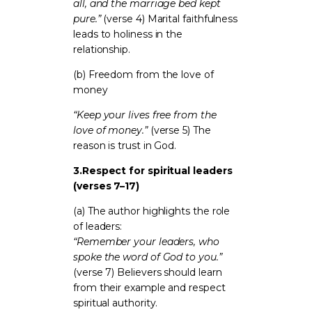
all, and the marriage bed kept
pure.”
(verse 4) Marital faithfulness
leads to holiness in the
relationship.
(b) Freedom from the love of
money
“Keep your lives free from the
love of money.”
(verse 5) The
reason is trust in God.
3.
Respect for spiritual leaders
(verses 7–17)
(a) The author highlights the role
of leaders:
“Remember your leaders, who
spoke the word of God to you.”
(verse 7) Believers should learn
from their example and respect
spiritual authority.