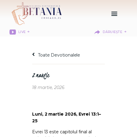
LIVE
DĂRUIEȘTE
HOME
DESPRE NOI
Toate Devotionalele
DEPARTAMENTE
RESURSE
2 martie
CITIREA BIBLIEI
MISIUNEA BETANIA
18 martie, 2026
CONTACT
INFORMAȚII
LOGIN MEMBER
Luni, 2 martie 2026, Evrei 13:1–
25
PORTAL
Evrei 13 este capitolul final al