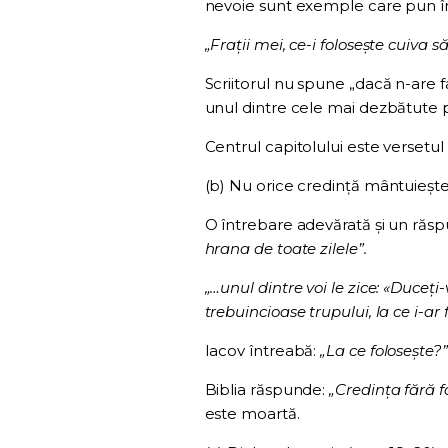
nevoie sunt exemple care pun în e
„Frații mei, ce-i folosește cuiva 
Scriitorul nu spune „dacă n-are f
unul dintre cele mai dezbătute 
Centrul capitolului este versetul
(b) Nu orice credință mântuiește
O întrebare adevărată și un răsp
hrana de toate zilele”.
„…unul dintre voi le zice: «Duceți-
trebuincioase trupului, la ce i-ar 
Iacov întreabă:
„La ce folosește?”
Biblia răspunde:
„Credința fără 
este moartă.