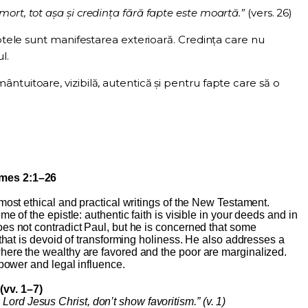
ort, tot așa și credința fără fapte este moartă.”
(vers. 26)
aptele sunt manifestarea exterioară. Credința care nu
l.
ntuitoare, vizibilă, autentică și pentru fapte care să o
mes 2:1–26
most ethical and practical writings of the New Testament.
e of the epistle: authentic faith is visible in your deeds and in
es not contradict Paul, but he is concerned that some
 that is devoid of transforming holiness. He also addresses a
here the wealthy are favored and the poor are marginalized.
 power and legal influence.
(vv. 1–7)
 Lord Jesus Christ, don’t show favoritism.” (v. 1)