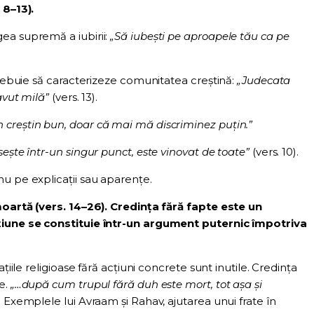
8–13).
ea supremă a iubirii:
„Să iubești pe aproapele tău ca pe
trebuie să caracterizeze comunitatea creștină:
„Judecata
avut milă”
(vers. 13).
n creștin bun, doar că mai mă discriminez puțin.”
ește într-un singur punct, este vinovat de toate”
(vers. 10).
u pe explicații sau aparențe.
oartă (vers. 14–26). Credința fără fapte este un
țiune se constituie într-un argument puternic împotriva
țiile religioase fără acțiuni concrete sunt inutile. Credința
e.
„…după cum trupul fără duh este mort, tot așa și
. Exemplele lui Avraam și Rahav, ajutarea unui frate în