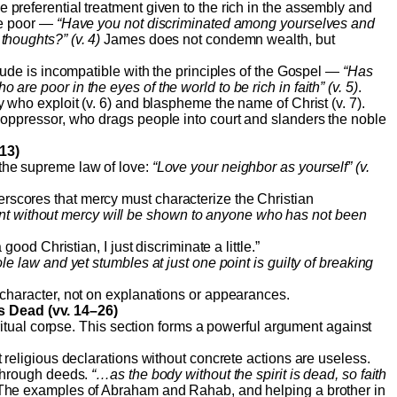
preferential treatment given to the rich in the assembly and
he poor —
“Have you not discriminated among yourselves and
thoughts?” (v. 4)
James does not condemn wealth, but
itude is incompatible with the principles of the Gospel —
“Has
are poor in the eyes of the world to be rich in faith” (v. 5)
.
 who exploit (v. 6) and blaspheme the name of Christ (v. 7).
 oppressor, who drags people into court and slanders the noble
13)
 the supreme law of love:
“Love your neighbor as yourself” (v.
rscores that mercy must characterize the Christian
t without mercy will be shown to anyone who has not been
ood Christian, I just discriminate a little.”
 law and yet stumbles at just one point is guilty of breaking
haracter, not on explanations or appearances.
s Dead (vv. 14–26)
ritual corpse. This section forms a powerful argument against
 religious declarations without concrete actions are useless.
 through deeds.
“…as the body without the spirit is dead, so faith
he examples of Abraham and Rahab, and helping a brother in