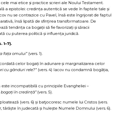
 cele mai etice și practice scrieri ale Noului Testament.
ă a epistolei: credința autentică se vede în faptele tale și
Iacov nu se contrazice cu Pavel, însă este îngrijorat de faptul
arativă, însă lipsită de sfințirea transformatoare. De
ă tendința ca bogații să fie favorizați și săracii
tă cu puterea politică și influența juridică.
. 1–7).
la fața omului”
(vers. 1).
ordată celor bogați în adunare și marginalizarea celor
ri cu gânduri rele?”
(vers. 4) Iacov nu condamnă bogăția,
ă este incompatibilă cu principiile Evangheliei –
bogați în credință”
(vers. 5).
loatează (vers. 6) și batjocoresc numele lui Cristos (vers.
, târăște în judecată și hulește Numele Domnului (vers. 6).