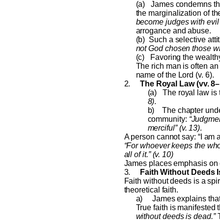
(a)
James condemns the 
the marginalization of t
become judges with evil 
arrogance and abuse.
(b)
Such a selective att
not God chosen those who 
(c)
Favoring the wealthy
The rich man is often an
name of the Lord (v. 6).
2.
The Royal Law (vv. 8–
(a)
The royal law is
8)
.
b)
The chapter unde
community:
“Judgmen
merciful” (v. 13)
.
A person cannot say: “I am a g
“For whoever keeps the whole
all of it.” (v. 10)
James places emphasis on c
3.
Faith Without Deeds I
Faith without deeds is a spi
theoretical faith.
a)
James explains that
True faith is manifested
without deeds is dead.”
T