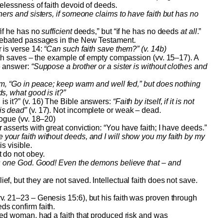
selessness of faith devoid of deeds.
hers and sisters, if someone claims to have faith but has no
“if he has no
sufficient
deeds,” but “if he has no deeds
at all
.”
 debated passages in the New Testament.
r is verse 14:
“Can such faith save them?” (v. 14b)
ith saves – the example of empty compassion (vv. 15–17). A
e answer:
“Suppose a brother or a sister is without clothes and
hem, “Go in peace; keep warm and well fed,” but does nothing
s, what good is it?”
s it?” (v. 16) The Bible answers:
“Faith by itself, if it is not
is dead”
(v. 17). Not incomplete or weak – dead.
ogue (vv. 18–20)
 asserts with great conviction: “You have faith; I have deeds.”
your faith without deeds, and I will show you my faith by my
is visible.
 do not obey.
is one God. Good! Even the demons believe that – and
f, but they are not saved. Intellectual faith does not save.
v. 21–23 – Genesis 15:6), but his faith was proven through
s confirm faith.
ed woman, had a faith that produced risk and was