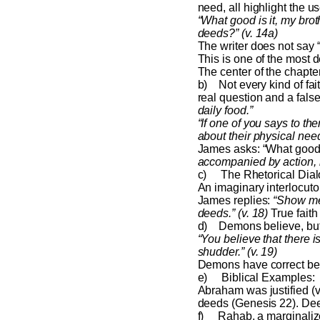
need, all highlight the u
“What good is it, my brot
deeds?” (v. 14a)
The writer does not say 
This is one of the most
The center of the chapte
b)
Not every kind of fa
real question and a fals
daily food.”
“If one of you says to t
about their physical need
James asks: “What good i
accompanied by action, 
c)
The Rhetorical Dial
An imaginary interlocutor
James replies:
“Show me 
deeds.” (v. 18)
True faith 
d)
Demons believe, but
“You believe that there 
shudder.” (v. 19)
Demons have correct belie
e)
Biblical Examples:
Abraham was justified (v
deeds (Genesis 22). Deed
f)
Rahab, a marginaliz