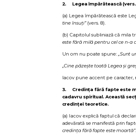
2.
Legea împărătească (vers. 
(a) Legea împărătească este Leg
tine însuți”
(vers. 8).
(b) Capitolul subliniază că mila 
este fără milă pentru cel ce n-a 
Un om nu poate spune:
„Sunt u
„Cine păzește toată Legea și greș
Iacov pune accent pe caracter, n
3.
Credința fără fapte este m
cadavru spiritual. Această sec
credinței teoretice.
(a) Iacov explică faptul că declara
adevărată se manifestă prin fapt
credința fără fapte este moartă”