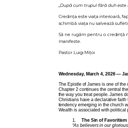
„După cum trupul fără duh este m
Credința este viața interioară, f
schimbă viața nu salvează sufletu
Să ne rugăm pentru o credință mâ
manifeste.
Pastor Luigi Mițoi
Wednesday, March 4, 2026 — Ja
The Epistle of James is one of the 
Chapter 2 continues the central them
the way you treat people. James do
Christians have a declarative faith
tendency emerging in the church w
Wealth is associated with political
1.
The Sin of Favoritism 
“As believers in our glorious