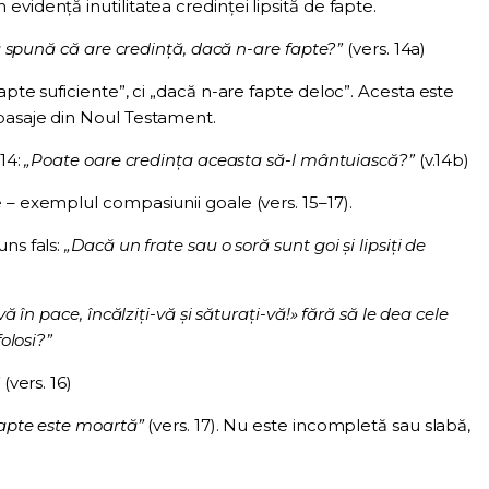
vidență inutilitatea credinței lipsită de fapte.
să spună că are credință, dacă n-are fapte?”
(vers. 14a)
apte suficiente”, ci „dacă n-are fapte deloc”. Acesta este
pasaje din Noul Testament.
 14:
„Poate oare credința aceasta să-l mântuiască?”
(v.14b)
 – exemplul compasiunii goale (vers. 15–17).
uns fals:
„Dacă un frate sau o soră sunt goi și lipsiți de
vă în pace, încălziți-vă și săturați-vă!» fără să le dea cele
folosi?”
(vers. 16)
fapte este moartă”
(vers. 17). Nu este incompletă sau slabă,