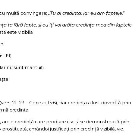
 cu multă convingere:
„Tu ai credința, iar eu am faptele.”
ța ta fără fapte, și eu îți voi arăta credința mea din faptele
tă este vizibilă.
n.
s. 19)
ar nu sunt mântuiți.
ește.
vers. 21–23 – Geneza 15:6), dar credința a fost dovedită prin
rmă credința.
ă, are o credință care produce risc și se demonstrează prin
 prostituată, amândoi justificați prin credință vizibilă, vie.