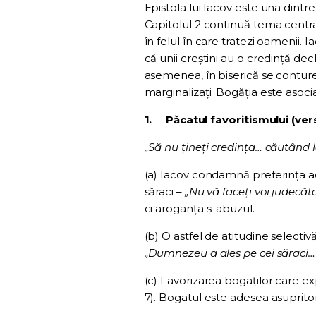
Epistola lui Iacov este una dintre
Capitolul 2 continuă tema central
în felul în care tratezi oamenii. 
că unii creștini au o credință decl
asemenea, în biserică se contureaz
marginalizați. Bogăția este asocia
1.
Păcatul favoritismului (vers
„Să nu țineți credința… căutând 
(a) Iacov condamnă preferința ac
săraci –
„Nu vă faceți voi judecăto
ci aroganța și abuzul.
(b) O astfel de atitudine selectiv
„Dumnezeu a ales pe cei săraci… 
(c) Favorizarea bogaților care exp
7). Bogatul este adesea asupritor