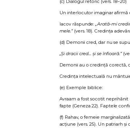
(c) Dialogul retoric (vers. 18–20)
Un interlocutor imaginar afirmă
Iacov răspunde:
„Arată-mi credin
mele.”
(vers. 18). Credința adevăra
(d) Demonii cred, dar nu se supu
„Și dracii cred… și se înfioară.”
(ver
Demonii au o credință corectă, d
Credința intelectuală nu mântui
(e) Exemple biblice:
Avraam a fost socotit neprihănit (
fapte (Geneza 22). Faptele confi
(f) Rahav, o femeie marginalizat
acțiune (vers. 25). Un patriarh și o