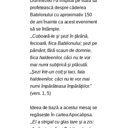
Dumnezeu l-a inspirat pe Isaia să
profețească despre căderea
Babilonului cu aproximativ 150
de ani înainte ca acest eveniment
să se întâmple.
,,
Coboară-te şi şezi în ţărână,
fecioară, fiica Babilonului; şezi pe
pământ, fără scaun de domnie,
fiica haldeenilor, căci nu te vor
mai numi subţirică şi plăcută.
„Şezi într-un colţ şi taci, fata
haldeenilor, căci nu te vor mai
numi împărăteasa împărăţiilor.
”
(vers. 1, 5)
Ideea de bază a acestui mesaj se
regăsește în cartea Apocalipsa.
,,
El a strigat cu glas tare şi a zis: