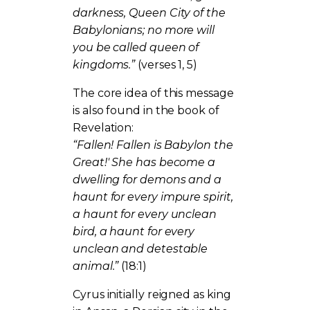
darkness, Queen City of the
Babylonians; no more will
you be called queen of
kingdoms.”
(verses 1, 5)
The core idea of this message
is also found in the book of
Revelation:
“Fallen! Fallen is Babylon the
Great!' She has become a
dwelling for demons and a
haunt for every impure spirit,
a haunt for every unclean
bird, a haunt for every
unclean and detestable
animal.”
(18:1)
Cyrus initially reigned as king