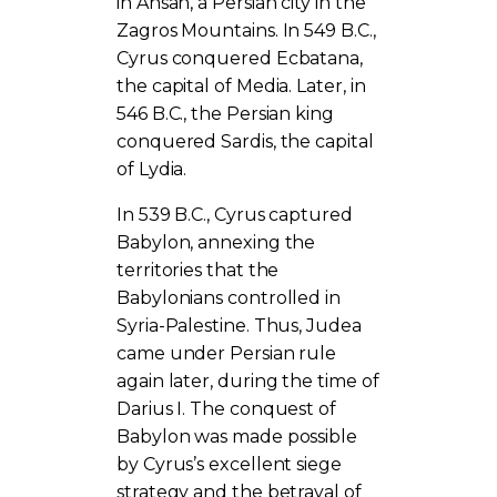
in Ansan, a Persian city in the
Zagros Mountains. In 549 B.C.,
Cyrus conquered Ecbatana,
the capital of Media. Later, in
546 B.C., the Persian king
conquered Sardis, the capital
of Lydia.
In 539 B.C., Cyrus captured
Babylon, annexing the
territories that the
Babylonians controlled in
Syria-Palestine. Thus, Judea
came under Persian rule
again later, during the time of
Darius I. The conquest of
Babylon was made possible
by Cyrus’s excellent siege
strategy and the betrayal of