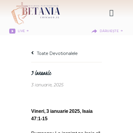
LIVE
DĂRUIEȘTE
HOME
DESPRE NOI
Toate Devotionalele
DEPARTAMENTE
RESURSE
3 ianuarie
CITIREA BIBLIEI
MISIUNEA BETANIA
3 ianuarie, 2025
CONTACT
INFORMAȚII
LOGIN MEMBER
Vineri, 3 ianuarie 2025, Isaia
PORTAL
47:1-15