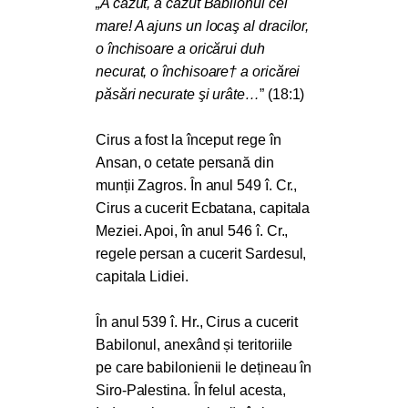
„A căzut, a căzut Babilonul cel
mare! A ajuns un locaş al dracilor,
o închisoare a oricărui duh
necurat, o închisoare† a oricărei
păsări necurate şi urâte…
” (18:1)
Cirus a fost la început rege în
Ansan, o cetate persană din
munții Zagros. În anul 549 î. Cr.,
Cirus a cucerit Ecbatana, capitala
Meziei. Apoi, în anul 546 î. Cr.,
regele persan a cucerit Sardesul,
capitala Lidiei.
În anul 539 î. Hr., Cirus a cucerit
Babilonul, anexând și teritoriile
pe care babilonienii le dețineau în
Siro-Palestina. În felul acesta,