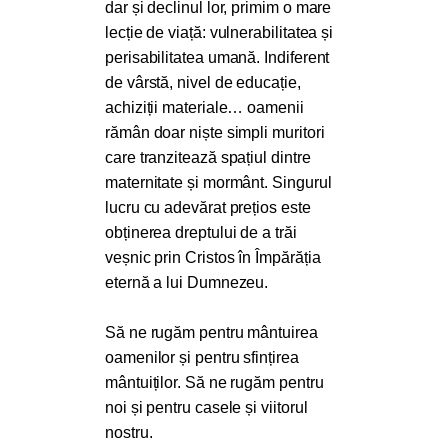
dar și declinul lor, primim o mare
lecție de viață: vulnerabilitatea și
perisabilitatea umană. Indiferent
de vârstă, nivel de educație,
achiziții materiale… oamenii
rămân doar niște simpli muritori
care tranzitează spațiul dintre
maternitate și mormânt. Singurul
lucru cu adevărat prețios este
obținerea dreptului de a trăi
veșnic prin Cristos în Împărăția
eternă a lui Dumnezeu.
Să ne rugăm pentru mântuirea
oamenilor și pentru sfințirea
mântuiților. Să ne rugăm pentru
noi și pentru casele și viitorul
nostru.