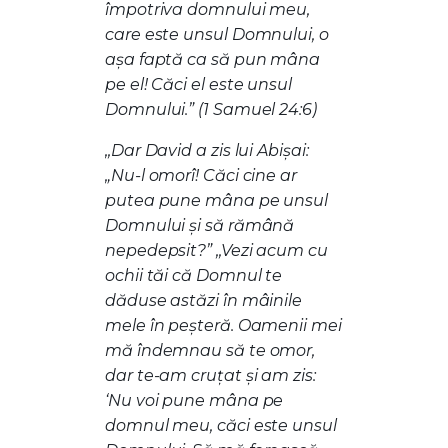
împotriva domnului meu,
care este unsul Domnului, o
aşa faptă ca să pun mâna
pe el! Căci el este unsul
Domnului.” (1 Samuel 24:6)
,,Dar David a zis lui Abişai:
„Nu-l omorî! Căci cine ar
putea pune mâna pe unsul
Domnului şi să rămână
nepedepsit?” ,,Vezi acum cu
ochii tăi că Domnul te
dăduse astăzi în mâinile
mele în peşteră. Oamenii mei
mă îndemnau să te omor,
dar te-am cruţat şi am zis:
‘Nu voi pune mâna pe
domnul meu, căci este unsul