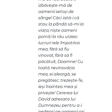
izbăveşte-mă de
oamenii setoşi de
sânge! Căci iată-i că
stau la pândă să-mi ia
viaţa; nişte oameni
porniţi la rău urzesc
lucruri rele împotriva
mea, fără să fiu
vinovat, fără să fi
păcătuit, Doamne! Cu
toată nevinovăţia
mea, ei aleargă, se
pregătesc: trezeşte-Te,
ieşi înaintea mea şi
priveşte! Cererea lui
David adresata lui
Dumnezeu pentru a-i
pedepsi pe oamenii rai