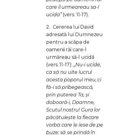
care il urmeareau sa-l
ucida”
(vers. 11-17).
2.
Cererea lui David
adresată lui Dumnezeu
pentru a scăpa de
oamenii răi care-l
urmăreau să-l ucidă
(vers. 11-17):
,,Nu-i ucide,
ca să nu uite lucrul
acesta poporul meu, ci
fă-i să pribegească,
prin puterea Ta, şi
doboară-i, Doamne,
Scutul nostru! Gura lor
păcătuieşte la fiecare
vorbă care le iese de pe
buze: să se prindă în