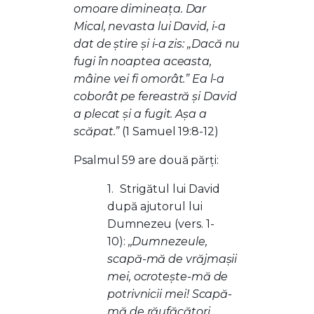
omoare dimineaţa. Dar
Mical, nevasta lui David, i-a
dat de ştire şi i-a zis: „Dacă nu
fugi în noaptea aceasta,
mâine vei fi omorât.” Ea l-a
coborât pe fereastră şi David
a plecat şi a fugit. Aşa a
scăpat.”
(1 Samuel 19:8-12)
Psalmul 59 are două părți:
1.
Strigătul lui David
după ajutorul lui
Dumnezeu (vers. 1-
10):
,,Dumnezeule,
scapă-mă de vrăjmaşii
mei, ocroteşte-mă de
potrivnicii mei! Scapă-
mă de răufăcători,