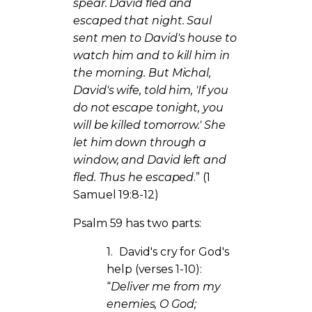
spear. David fled and
escaped that night. Saul
sent men to David's house to
watch him and to kill him in
the morning. But Michal,
David's wife, told him, 'If you
do not escape tonight, you
will be killed tomorrow.' She
let him down through a
window, and David left and
fled. Thus he escaped
.” (1
Samuel 19:8-12)
Psalm 59 has two parts:
1.
David's cry for God's
help (verses 1-10):
“
Deliver me from my
enemies, O God;