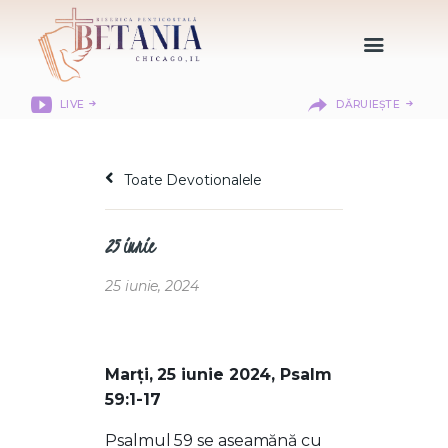
LIVE
DĂRUIEȘTE
HOME
DESPRE NOI
Toate Devotionalele
DEPARTAMENTE
RESURSE
25 iunie
CITIREA BIBLIEI
MISIUNEA BETANIA
25 iunie, 2024
CONTACT
INFORMAȚII
LOGIN MEMBER
Marți, 25 iunie 2024, Psalm
PORTAL
59:1-17
Psalmul 59 se aseamănă cu