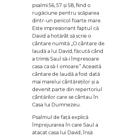
psalmi 56, 57 și 58, fiind o
rugăciune pentru scăparea
dintr-un pericol foarte mare.
Este impresionant faptul că
David a hotărât să scrie o
cântare numită ,,O cântare de
laudă a lui David, făcută când
a trimis Saul să-i împresoare
casa ca să-l omoare.” Această
cântare de laudă a fost dată
mai marelui cântăreților și a
devenit parte din repertoriul
cântărilor care se cântau în
Casa lui Dumnezeu.
Psalmul de față explică
împrejurarea în care Saul a
atacat casa lui David, însă