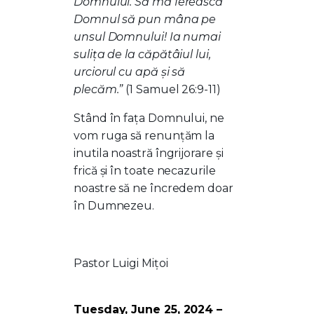
Domnului. Să mă ferească
Domnul să pun mâna pe
unsul Domnului! Ia numai
suliţa de la căpătâiul lui,
urciorul cu apă şi să
plecăm.”
(1 Samuel 26:9-11)
Stând în fața Domnului, ne
vom ruga să renunțăm la
inutila noastră îngrijorare și
frică și în toate necazurile
noastre să ne încredem doar
în Dumnezeu.
Pastor Luigi Mițoi
Tuesday, June 25, 2024 –