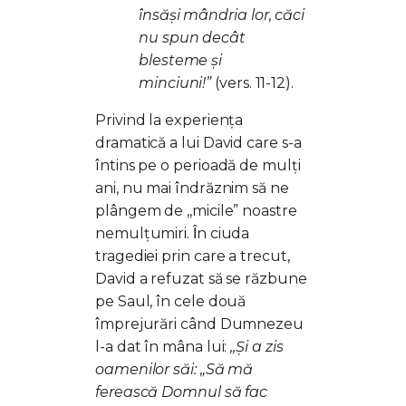
însăşi mândria lor, căci
nu spun decât
blesteme şi
minciuni!”
(vers. 11-12).
Privind la experiența
dramatică a lui David care s-a
întins pe o perioadă de mulți
ani, nu mai îndrăznim să ne
plângem de ,,micile” noastre
nemulțumiri.
n ciuda
Î
tragediei prin care a trecut,
David a refuzat să se răzbune
pe Saul, în cele două
împrejurări când Dumnezeu
l-a dat în mâna lui:
,,Şi a zis
oamenilor săi: „Să mă
ferească Domnul să fac