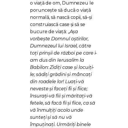
o viață de om, Dumnezeu le
poruncește să ducă o viață
normală, să nască copii, să-și
construiască case și să se
bucure de viață: „
Așa
vorbește Domnul oștirilor,
Dumnezeul lui Israel, către
toți prinșii de război pe care i-
am dus din Ierusalim la
Babilon: Zidiți case și locuiți-
le; sădiți grădini și mâncați
din roadele lor! Luați-vă
neveste și faceți fii și fiice;
însurați-vă fiii și măritați-vă
fetele, să facă fii și fiice, ca să
vă înmulțiți acolo unde
sunteți și să nu vă
împuținați. Urmăriți binele