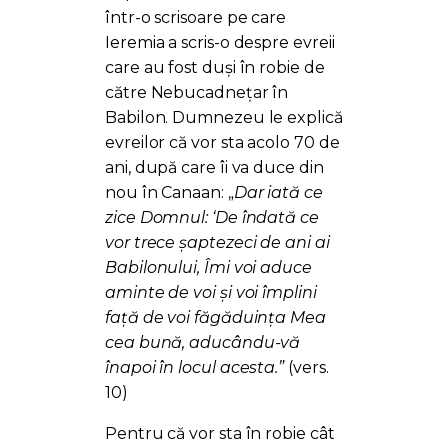
într-o scrisoare pe care
Ieremia a scris-o despre evreii
care au fost duși în robie de
către Nebucadnețar în
Babilon. Dumnezeu le explică
evreilor că vor sta acolo 70 de
ani, după care îi va duce din
nou în Canaan: „
Dar iată ce
zice Domnul: ‘De îndată ce
vor trece șaptezeci de ani ai
Babilonului, Îmi voi aduce
aminte de voi și voi împlini
față de voi făgăduința Mea
cea bună, aducându-vă
înapoi în locul acesta.”
(vers.
10)
Pentru că vor sta în robie cât