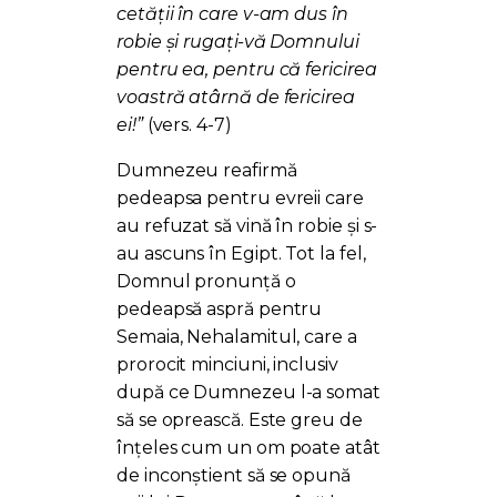
cetății în care v-am dus în
robie și rugați-vă Domnului
pentru ea, pentru că fericirea
voastră atârnă de fericirea
ei!”
(vers. 4-7)
Dumnezeu reafirmă
pedeapsa pentru evreii care
au refuzat să vină în robie și s-
au ascuns în Egipt. Tot la fel,
Domnul pronunță o
pedeapsă aspră pentru
Semaia, Nehalamitul, care a
prorocit minciuni, inclusiv
după ce Dumnezeu l-a somat
să se oprească. Este greu de
înțeles cum un om poate atât
de inconștient să se opună