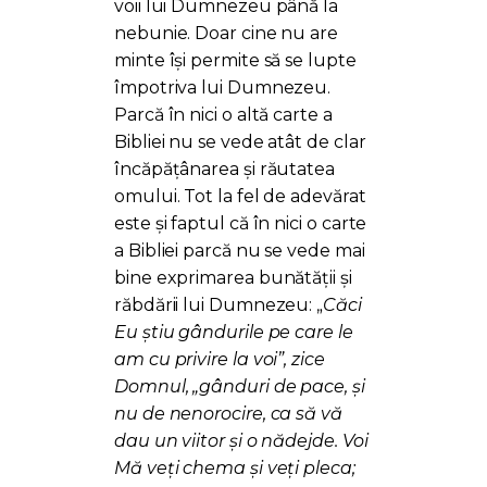
voii lui Dumnezeu până la
nebunie. Doar cine nu are
minte își permite să se lupte
împotriva lui Dumnezeu.
Parcă în nici o altă carte a
Bibliei nu se vede atât de clar
încăpățânarea și răutatea
omului. Tot la fel de adevărat
este și faptul că în nici o carte
a Bibliei parcă nu se vede mai
bine exprimarea bunătății și
răbdării lui Dumnezeu: „
Căci
Eu știu gândurile pe care le
am cu privire la voi”, zice
Domnul, „gânduri de pace, și
nu de nenorocire, ca să vă
dau un viitor și o nădejde. Voi
Mă veți chema și veți pleca;