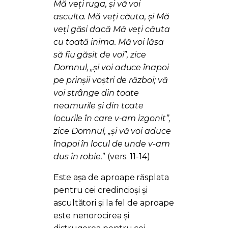
Mă veți ruga, și vă voi
asculta. Mă veți căuta, și Mă
veți găsi dacă Mă veți căuta
cu toată inima. Mă voi lăsa
să fiu găsit de voi”, zice
Domnul, „și voi aduce înapoi
pe prinșii voștri de război; vă
voi strânge din toate
neamurile și din toate
locurile în care v-am izgonit”,
zice Domnul, „și vă voi aduce
înapoi în locul de unde v-am
dus în robie.
” (vers. 11-14)
Este așa de aproape răsplata
pentru cei credincioși și
ascultători și la fel de aproape
este nenorocirea și