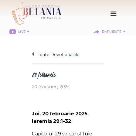
LIVE
DĂRUIEȘTE
HOME
DESPRE NOI
Toate Devotionalele
DEPARTAMENTE
RESURSE
20 februarie
CITIREA BIBLIEI
MISIUNEA BETANIA
20 februarie, 2025
CONTACT
INFORMAȚII
LOGIN MEMBER
Joi, 20 februarie 2025,
PORTAL
Ieremia 29:1-32
Capitolul 29 se constituie