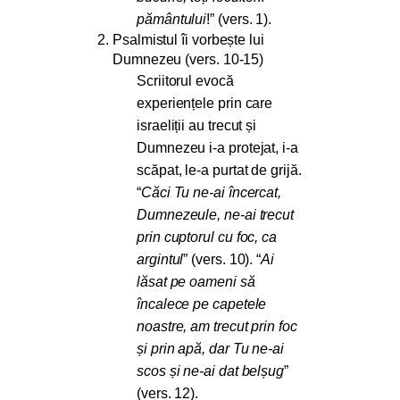
pământului
!” (vers. 1).
Psalmistul îi vorbește lui
Dumnezeu (vers. 10-15)
Scriitorul evocă
experiențele prin care
israeliții au trecut și
Dumnezeu i-a protejat, i-a
scăpat, le-a purtat de grijă.
“
Căci Tu ne-ai încercat,
Dumnezeule, ne-ai trecut
prin cuptorul cu foc, ca
argintul
” (vers. 10). “
Ai
lăsat pe oameni să
încalece pe capetele
noastre, am trecut prin foc
și prin apă, dar Tu ne-ai
scos și ne-ai dat belșug
”
(vers. 12).