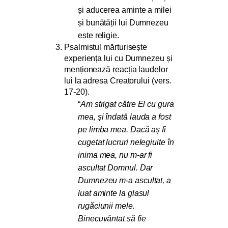
și aducerea aminte a milei
și bunătății lui Dumnezeu
este religie.
Psalmistul mărturisește
experiența lui cu Dumnezeu și
menționează reacția laudelor
lui la adresa Creatorului (vers.
17-20).
“
Am strigat către El cu gura
mea, și îndată lauda a fost
pe limba mea. Dacă aș fi
cugetat lucruri nelegiuite în
inima mea, nu m-ar fi
ascultat Domnul. Dar
Dumnezeu m-a ascultat, a
luat aminte la glasul
rugăciunii mele.
Binecuvântat să fie