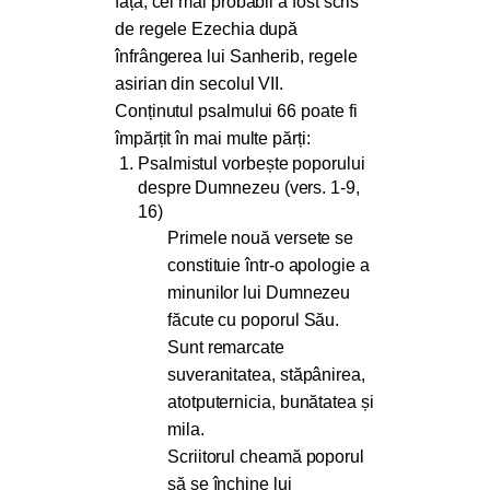
față, cel mai probabil a fost scris
de regele Ezechia după
înfrângerea lui Sanherib, regele
asirian din secolul VII.
Conținutul psalmului 66 poate fi
împărțit în mai multe părți:
Psalmistul vorbește poporului
despre Dumnezeu (vers. 1-9,
16)
Primele nouă versete se
constituie într-o apologie a
minunilor lui Dumnezeu
făcute cu poporul Său.
Sunt remarcate
suveranitatea, stăpânirea,
atotputernicia, bunătatea și
mila.
Scriitorul cheamă poporul
să se închine lui