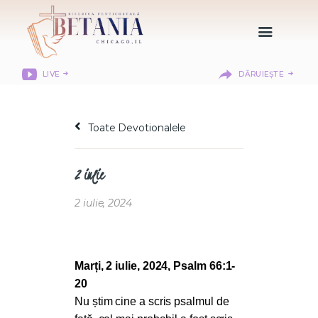
LIVE
DĂRUIEȘTE
HOME
DESPRE NOI
Toate Devotionalele
DEPARTAMENTE
RESURSE
2 iulie
CITIREA BIBLIEI
MISIUNEA BETANIA
2 iulie, 2024
CONTACT
INFORMAȚII
LOGIN MEMBER
Marți, 2 iulie, 2024, Psalm 66:1-
PORTAL
20
Nu știm cine a scris psalmul de