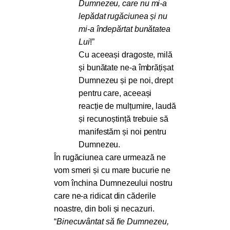
Dumnezeu, care nu mi-a
lepădat rugăciunea și nu
mi-a îndepărtat bunătatea
Lui
!”
Cu aceeași dragoste, milă
și bunătate ne-a îmbrățișat
Dumnezeu și pe noi, drept
pentru care, aceeași
reacție de mulțumire, laudă
și recunoștință trebuie să
manifestăm și noi pentru
Dumnezeu.
În rugăciunea care urmează ne
vom smeri și cu mare bucurie ne
vom închina Dumnezeului nostru
care ne-a ridicat din căderile
noastre, din boli și necazuri.
“
Binecuvântat să fie Dumnezeu,