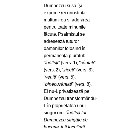
Dumnezeu și să își
exprime recunoștința,
mulțumirea și adorarea
pentru toate minunile
făcute. Psalmistul se
adresează tuturor
oamenilor folosind în
permanență pluralul:
“
înălțați
” (vers. 1), “
cântați
”
(vers. 2), “
ziceți
” (vers. 3),
“
veniți
” (vers. 5),
“
binecuvântați
” (vers. 8).
El nu-L privatizează pe
Dumnezeu transformându-
L în proprietatea unui
singur om. “
Înălțați lui
Dumnezeu strigăte de
bucurie, toți locuitorii