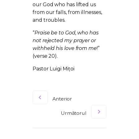
our God who has lifted us
from our falls, from illnesses,
and troubles.
“
Praise be to God, who has
not rejected my prayer or
withheld his love from me
!”
(verse 20).
Pastor Luigi Mițoi
Anterior
Următorul