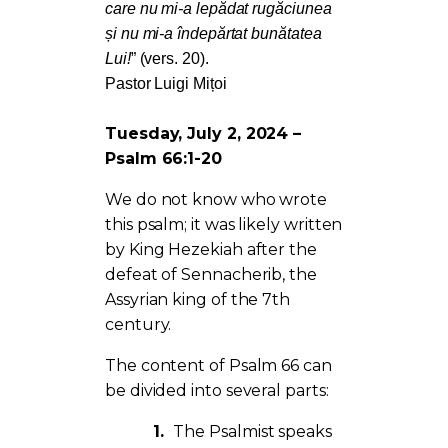
care nu mi-a lepădat rugăciunea
și nu mi-a îndepărtat bunătatea
Lui!
” (vers. 20).
Pastor Luigi Mițoi
Tuesday, July 2, 2024 –
Psalm 66:1-20
We do not know who wrote
this psalm; it was likely written
by King Hezekiah after the
defeat of Sennacherib, the
Assyrian king of the 7th
century.
The content of Psalm 66 can
be divided into several parts:
1.
The Psalmist speaks