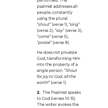
performed. The
psalmist addresses all
people, constantly
using the plural:
“
shout
” (verse 1), “
sing
”
(verse 2), “
say
” (verse 3),
“
come
” (verse 5),
“
praise
” (verse 8).
He does not privatize
God, transforming Him
into the property of a
single person. “
Shout
for joy to God, all the
earth
!” (verse 1).
2.
The Psalmist speaks
to God (verses 10-15)
The writer evokes the