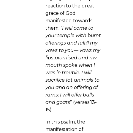
reaction to the great
grace of God
manifested towards
them. “
I will come to
your temple with burnt
offerings and fulfill my
vows to you— vows my
lips promised and my
mouth spoke when I
was in trouble. I will
sacrifice fat animals to
you and an offering of
rams; I will offer bulls
and goats
” (verses 13-
15).
In this psalm, the
manifestation of