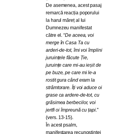
De asemenea, acest pasaj
remarcă reacția poporului
la harul măreț al lui
Dumnezeu manifestat
către el. “
De aceea, voi
merge în Casa Ta cu
arderi-de-tot, îmi voi împlini
juruințele făcute Ție,
juruințe care mi-au ieșit de
pe buze, pe care mi le-a
rostit gura când eram la
strâmtorare. Îți voi aduce oi
grase ca ardere-de-tot, cu
grăsimea berbecilor, voi
jertfi oi împreună cu țapi.
”
(vers. 13-15).
În acest psalm,
manifestarea recunoștinței