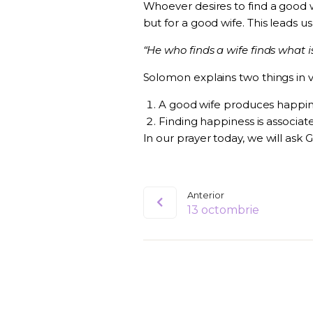
Whoever desires to find a good wi
but for a good wife. This leads us
“He who finds a wife finds what i
Solomon explains two things in v
A good wife produces happin
Finding happiness is associate
In our prayer today, we will ask
Anterior
13 octombrie