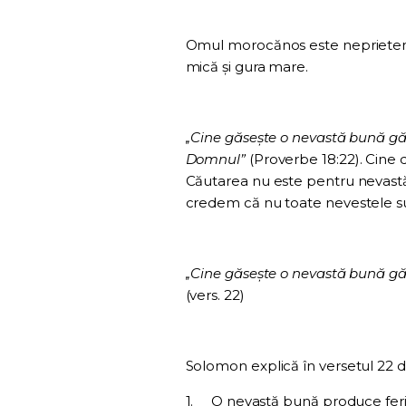
Omul morocănos este neprietenos
mică și gura mare.
,,Cine găsește o nevastă bună găs
Domnul”
(Proverbe 18:22). Cine 
Căutarea nu este pentru nevastă
credem că nu toate nevestele s
,,Cine găsește o nevastă bună gă
(vers. 22)
Solomon explică în versetul 22 d
1.
O nevastă bună produce feri