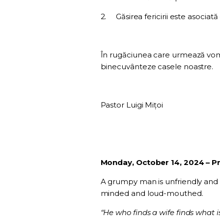
2.
Găsirea fericirii este asociată
În rugăciunea care urmează vom 
binecuvânteze casele noastre.
Pastor Luigi Mițoi
Monday, October 14, 2024 – Pr
A grumpy man is unfriendly and
minded and loud-mouthed.
“He who finds a wife finds what 