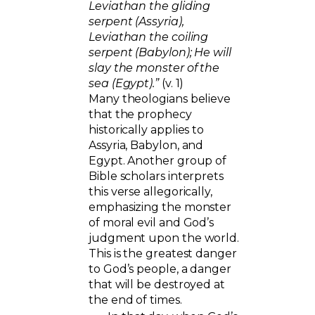
Leviathan the gliding
serpent (Assyria),
Leviathan the coiling
serpent (Babylon); He will
slay the monster of the
sea (Egypt).”
(v. 1)
Many theologians believe
that the prophecy
historically applies to
Assyria, Babylon, and
Egypt. Another group of
Bible scholars interprets
this verse allegorically,
emphasizing the monster
of moral evil and God’s
judgment upon the world.
This is the greatest danger
to God’s people, a danger
that will be destroyed at
the end of times.