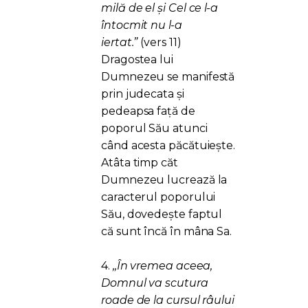
milă de el şi Cel ce l-a
întocmit nu l-a
iertat.”
(vers 11)
Dragostea lui
Dumnezeu se manifestă
prin judecata și
pedeapsa față de
poporul Său atunci
când acesta păcătuiește.
Atâta timp căt
Dumnezeu lucrează la
caracterul poporului
Său, dovedește faptul
că sunt încă în mâna Sa.
4.
,,În vremea aceea,
Domnul va scutura
roade de la cursul râului