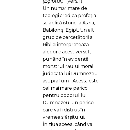
(Egiptul).”
(vers. 1)
Un număr mare de
teologi cred că profeția
se aplică istoric la Asiria,
Babilon și Egipt. Un alt
grup de cercetătorii ai
Bibliei interpretează
alegoric acest verset,
punând în evidență
monstrul răului moral,
judecata lui Dumnezeu
asupra lumii. Acesta este
cel mai mare pericol
pentru poporul lui
Dumnezeu, un pericol
care va fi distrus în
vremea sfârșitului.
În ziua aceea, când va