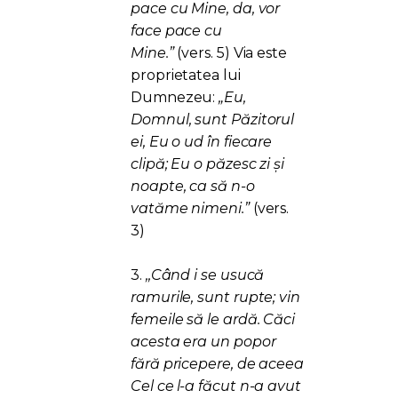
pace cu Mine, da, vor
face pace cu
Mine.”
(vers. 5) Via este
proprietatea lui
Dumnezeu:
„Eu,
Domnul, sunt Păzitorul
ei, Eu o ud în fiecare
clipă; Eu o păzesc zi şi
noapte, ca să n-o
vatăme nimeni.”
(vers.
3)
3.
,,Când i se usucă
ramurile, sunt rupte; vin
femeile să le ardă. Căci
acesta era un popor
fără pricepere, de aceea
Cel ce l-a făcut n-a avut