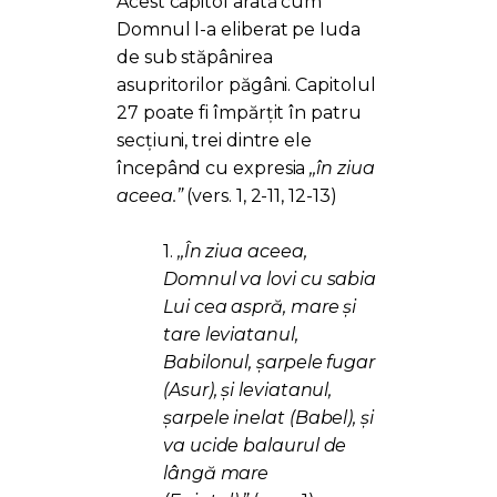
Acest capitol arată cum
Domnul l-a eliberat pe Iuda
de sub stăpânirea
asupritorilor păgâni. Capitolul
27 poate fi împărțit în patru
secțiuni, trei dintre ele
începând cu expresia
,,în ziua
aceea.”
(vers. 1, 2-11, 12-13)
1.
,,În ziua aceea,
Domnul va lovi cu sabia
Lui cea aspră, mare şi
tare leviatanul,
Babilonul, şarpele fugar
(Asur), şi leviatanul,
şarpele inelat (Babel), şi
va ucide balaurul de
lângă mare