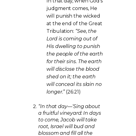
In that day, when God’s
judgment comes, He
will punish the wicked
at the end of the Great
Tribulation:
“See, the
Lord is coming out of
His dwelling to punish
the people of the earth
for their sins. The earth
will disclose the blood
shed on it; the earth
will conceal its slain no
longer.”
(26:21)
“In that day—‘Sing about
a fruitful vineyard: In days
to come, Jacob will take
root, Israel will bud and
blossom and fill all the