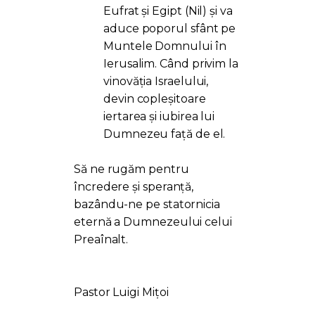
Eufrat și Egipt (Nil) și va
aduce poporul sfânt pe
Muntele Domnului în
Ierusalim. Când privim la
vinovăția Israelului,
devin copleșitoare
iertarea și iubirea lui
Dumnezeu față de el.
Să ne rugăm pentru
încredere și speranță,
bazându-ne pe statornicia
eternă a Dumnezeului celui
Preaînalt.
Pastor Luigi Mițoi