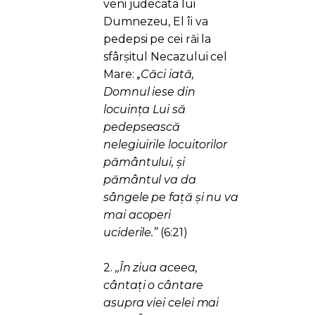
veni judecata lui
Dumnezeu, El îi va
pedepsi pe cei răi la
sfârșitul Necazului cel
Mare:
,,Căci iată,
Domnul iese din
locuinţa Lui să
pedepsească
nelegiuirile locuitorilor
pământului, şi
pământul va da
sângele pe faţă şi nu va
mai acoperi
uciderile.”
(6:21)
2.
,,În ziua aceea,
cântaţi o cântare
asupra viei celei mai