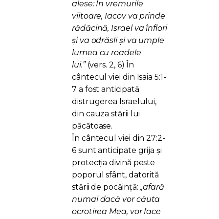
alese: În vremurile
viitoare, Iacov va prinde
rădăcină, Israel va înflori
şi va odrăsli şi va umple
lumea cu roadele
lui.”
(vers. 2, 6) În
cântecul viei din Isaia 5:1-
7 a fost anticipată
distrugerea Israelului,
din cauza stării lui
păcătoase.
În cântecul viei din 27:2-
6 sunt anticipate grija și
protecția divină peste
poporul sfânt, datorită
stării de pocăință:
,,afară
numai dacă vor căuta
ocrotirea Mea, vor face