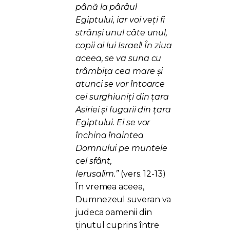
până la pârâul
Egiptului, iar voi veţi fi
strânşi unul câte unul,
copii ai lui Israel! În ziua
aceea, se va suna cu
trâmbiţa cea mare şi
atunci se vor întoarce
cei surghiuniţi din ţara
Asiriei şi fugarii din ţara
Egiptului. Ei se vor
închina înaintea
Domnului pe muntele
cel sfânt,
Ierusalim.”
(vers. 12-13)
În vremea aceea,
Dumnezeul suveran va
judeca oamenii din
ținutul cuprins între