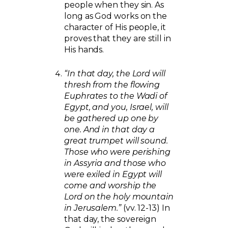
people when they sin. As
long as God works on the
character of His people, it
proves that they are still in
His hands.
“In that day, the Lord will
thresh from the flowing
Euphrates to the Wadi of
Egypt, and you, Israel, will
be gathered up one by
one. And in that day a
great trumpet will sound.
Those who were perishing
in Assyria and those who
were exiled in Egypt will
come and worship the
Lord on the holy mountain
in Jerusalem.”
(vv. 12-13) In
that day, the sovereign