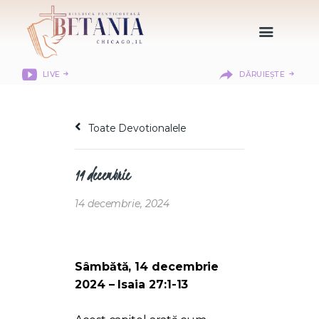
LIVE
DĂRUIEȘTE
HOME
DESPRE NOI
Toate Devotionalele
DEPARTAMENTE
RESURSE
14 decembrie
CITIREA BIBLIEI
MISIUNEA BETANIA
14 decembrie, 2024
CONTACT
INFORMAȚII
LOGIN MEMBER
Sâmbătă, 14 decembrie
PORTAL
2024 – Isaia 27:1-13