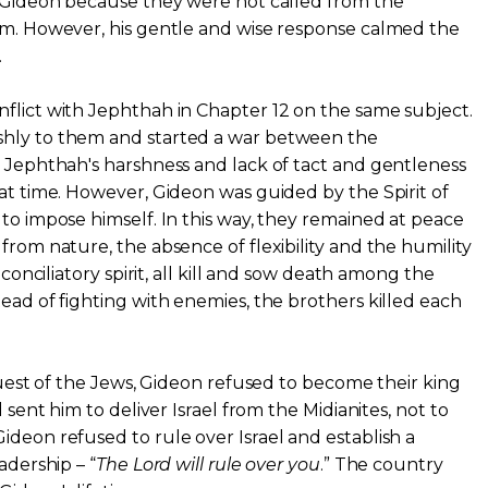
d Gideon because they were not called from the
im. However, his gentle and wise response calmed the
.
flict with Jephthah in Chapter 12 on the same subject.
shly to them and started a war between the
. Jephthah's harshness and lack of tact and gentleness
hat time. However, Gideon was guided by the Spirit of
 to impose himself. In this way, they remained at peace
from nature, the absence of flexibility and the humility
a conciliatory spirit, all kill and sow death among the
ead of fighting with enemies, the brothers killed each
equest of the Jews, Gideon refused to become their king
d sent him to deliver Israel from the Midianites, not to
ideon refused to rule over Israel and establish a
adership – “
The Lord will rule over you
.” The country