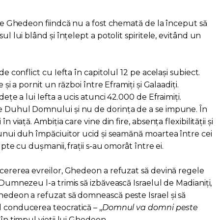
t pe Ghedeon fiindcă nu a fost chemată de la început să
ul lui blând și înțelept a potolit spiritele, evitând un
de conflict cu Iefta în capitolul 12 pe același subiect.
 și a pornit un război între Eframiți și Galaadiți.
dețe a lui Iefta a ucis atunci 42.000 de Efraimiți.
e Duhul Domnului și nu de dorința de a se impune. În
n viață. Ambiția care vine din fire, absența flexibilității și
 unui duh împăciuitor ucid și seamănă moartea între cei
upte cu dușmanii, frații s-au omorât între ei.
 cererea evreilor, Ghedeon a refuzat să devină regele
 Dumnezeu l-a trimis să izbăvească Israelul de Madianiți,
Ghedeon a refuzat să domnească peste Israel și să
 conducerea teocratică – ,,
Domnul va domni peste
 în timpul vieții lui Ghedeon.