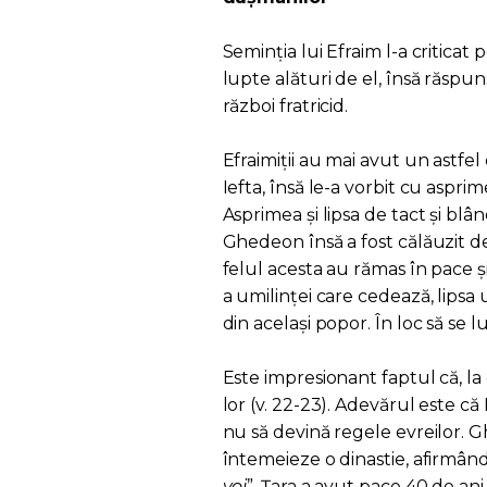
Seminția lui Efraim l-a critica
lupte alături de el, însă răspuns
război fratricid.
Efraimiții au mai avut un astfel 
Iefta, însă le-a vorbit cu asprime
Asprimea și lipsa de tact și blân
Ghedeon însă a fost călăuzit d
felul acesta au rămas în pace și î
a umilinței care cedează, lipsa
din același popor. În loc să se l
Este impresionant faptul că, la
lor (v. 22-23). Adevărul este că
nu să devină regele evreilor. 
întemeieze o dinastie, afirmând
voi
”. Țara a avut pace 40 de ani