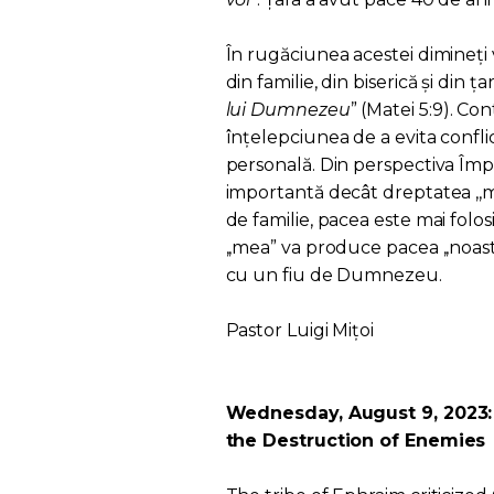
În rugăciunea acestei dimineț
din familie, din biserică și din țară
lui Dumnezeu
” (Matei 5:9). 
înțelepciunea de a evita confli
personală. Din perspectiva Împă
importantă decât dreptatea ,,mea
de familie, pacea este mai fol
,,mea” va produce pacea ,,noas
cu un fiu de Dumnezeu.
Pastor Luigi Mițoi
Wednesday, August 9, 2023: 
the Destruction of Enemies