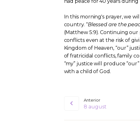
had peace for 40 years during G
In this morning's prayer, we wi
country. “
Blessed are the peace
(Matthew 5:9). Continuing our 
conflicts even at the risk of g
Kingdom of Heaven, “our” justi
of fratricidal conflicts, family 
“my” justice will produce “our
with a child of God.
Anterior
8 august