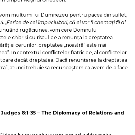
i vom mulțumi lui Dumnezeu pentru pacea din suflet,
. ,,
Ferice de cei împăciuitori, că ei vor fi chemați fii ai
Continuând rugăciunea, vom cere Domnului
ctele chiar și cu riscul de a renunța la dreptatea
răției cerurilor, dreptatea ,,noastră” este mai
”. În contextul conflictelor fratricide, al conflictelor
ositoare decât dreptatea. Dacă renunțarea la dreptatea
tră”, atunci trebuie să recunoaștem că avem de-a face
Judges 8:1-35 – The Diplomacy of Relations and