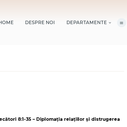
HOME
DESPRE NOI
HOME
DESPRE NOI
DEPARTAMENTE
DEPARTAMENTE
RESURSE
CITIREA BIBLIEI
MISIUNEA BETANIA
CONTACT
INFORMAȚII
LOGIN MEMBER
cători 8:1-35 – Diplomația relațiilor și distrugerea
PORTAL