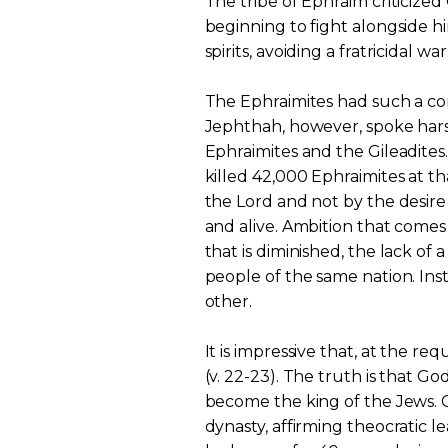
The tribe of Ephraim criticize
beginning to fight alongside h
spirits, avoiding a fratricidal war
The Ephraimites had such a con
Jephthah, however, spoke har
Ephraimites and the Gileadites
killed 42,000 Ephraimites at t
the Lord and not by the desire
and alive. Ambition that comes 
that is diminished, the lack of 
people of the same nation. Inst
other.
It is impressive that, at the r
(v. 22-23). The truth is that Go
become the king of the Jews. G
dynasty, affirming theocratic le