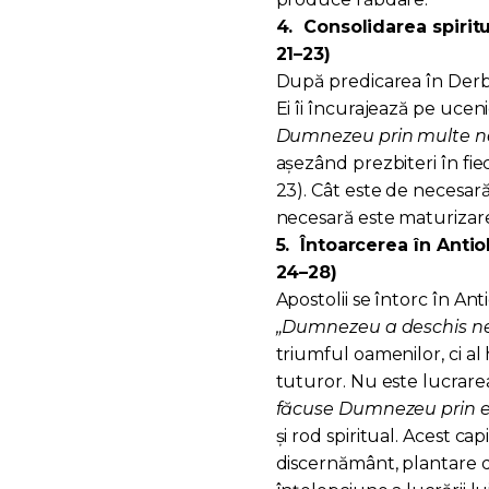
4.
Consolidarea spiritu
21–23)
După predicarea în Derbe,
Ei îi încurajează pe ucen
Dumnezeu prin multe ne
așezând prezbiteri în fi
23). Cât este de necesar
necesară este maturizarea
5.
Întoarcerea în Antio
24–28)
Apostolii se întorc în An
„Dumnezeu a deschis ne
triumful oamenilor, ci a
tuturor. Nu este lucrarea
făcuse Dumnezeu prin e
și rod spiritual. Acest ca
discernământ, plantare de