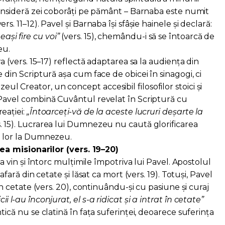
 consideră zei coborâți pe pământ – Barnaba este numit
rs. 11–12). Pavel și Barnaba își sfâșie hainele și declară:
și fire cu voi”
(vers. 15), chemându-i să se întoarcă de
eu.
ra (vers. 15–17) reflectă adaptarea sa la audiența din
e din Scriptură așa cum face de obicei în sinagogi, ci
 Creator, un concept accesibil filosofilor stoici și
 Pavel combină Cuvântul revelat în Scriptură cu
eației:
„Întoarceți-vă de la aceste lucruri deșarte la
. 15). Lucrarea lui Dumnezeu nu caută glorificarea
a lor la Dumnezeu.
ea misionarilor (vers. 19–20)
nia vin și întorc mulțimile împotriva lui Pavel. Apostolul
 afară din cetate și lăsat ca mort (vers. 19). Totuși, Pavel
 în cetate (vers. 20), continuându-și cu pasiune și curaj
i l-au înconjurat, el s-a ridicat și a intrat în cetate”
tică nu se clatină în fața suferinței, deoarece suferința