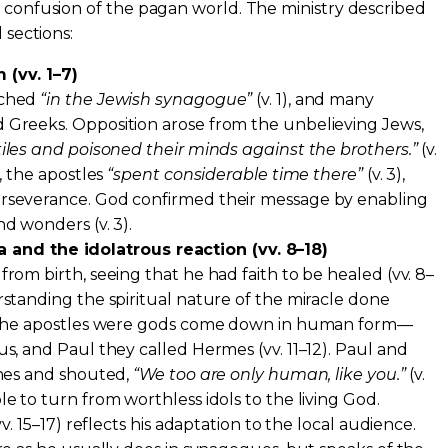
e confusion of the pagan world. The ministry described
 sections:
 (vv. 1–7)
ached
“in the Jewish synagogue”
(v. 1), and many
Greeks. Opposition arose from the unbelieving Jews,
tiles and poisoned their minds against the brothers.”
(v.
, the apostles
“spent considerable time there”
(v. 3),
rseverance. God confirmed their message by enabling
d wonders (v. 3).
a and the idolatrous reaction (vv. 8–18)
rom birth, seeing that he had faith to be healed (vv. 8–
standing the spiritual nature of the miracle done
d the apostles were gods come down in human form—
s, and Paul they called Hermes (vv. 11–12). Paul and
thes and shouted,
“We too are only human, like you.”
(v.
e to turn from worthless idols to the living God.
v. 15–17) reflects his adaptation to the local audience.