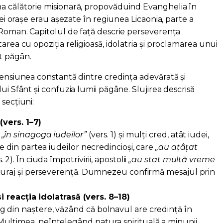
a călătorie misionară, propovăduind Evanghelia în
trei orașe erau așezate în regiunea Licaonia, parte a
l Roman. Capitolul de față descrie perseverența
area cu opoziția religioasă, idolatria și proclamarea unui
t păgân.
tensiunea constantă dintre credința adevărată și
ui Sfânt și confuzia lumii păgâne. Slujirea descrisă
secțiuni:
(vers. 1–7)
ă
„în sinagoga iudeilor”
(vers. 1) și mulți cred, atât iudei,
re din partea iudeilor necredincioși, care
„au ațâțat
. 2). În ciuda împotrivirii, apostolii
„au stat multă vreme
 curaj și perseverență. Dumnezeu confirmă mesajul prin
și reacția idolatrasă (vers. 8–18)
 din naștere, văzând că bolnavul are credință în
ulțimea, neînțelegând natura spirituală a minunii