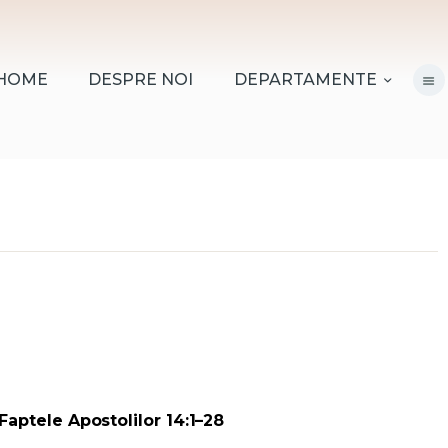
HOME
DESPRE NOI
HOME
DESPRE NOI
DEPARTAMENTE
DEPARTAMENTE
RESURSE
CITIREA BIBLIEI
MISIUNEA BETANIA
CONTACT
INFORMAȚII
LOGIN MEMBER
aptele Apostolilor 14:1–28
PORTAL