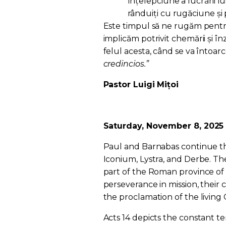
înțelepciune a lucrării lu
rânduiți cu rugăciune și 
Este timpul să ne rugăm pentru a
implicăm potrivit chemării și în
felul acesta, când se va întoar
credincios.”
Pastor Luigi Mițoi
Saturday, November 8, 2025 
Paul and Barnabas continue the
Iconium, Lystra, and Derbe. The
part of the Roman province of G
perseverance in mission, their 
the proclamation of the living
Acts 14 depicts the constant t