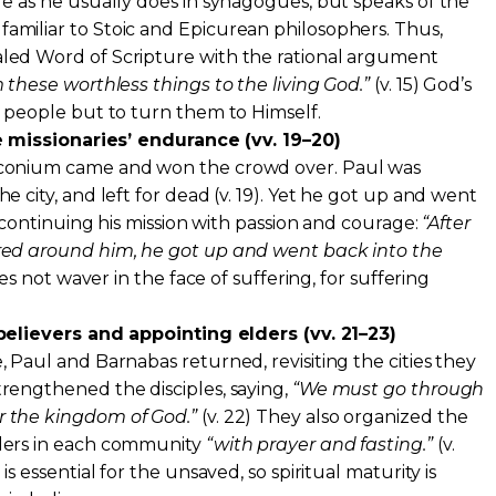
re as he usually does in synagogues, but speaks of the
amiliar to Stoic and Epicurean philosophers. Thus,
led Word of Scripture with the rational argument
 these worthless things to the living God.”
(v. 15) God’s
y people but to turn them to Himself.
 missionaries’ endurance (vv. 19–20)
Iconium came and won the crowd over. Paul was
e city, and left for dead (v. 19). Yet he got up and went
), continuing his mission with passion and courage:
“After
red around him, he got up and went back into the
es not waver in the face of suffering, for suffering
elievers and appointing elders (vv. 21–23)
, Paul and Barnabas returned, revisiting the cities they
rengthened the disciples, saying,
“We must go through
 the kingdom of God.”
(v. 22) They also organized the
ders in each community
“with prayer and fasting.”
(v.
is essential for the unsaved, so spiritual maturity is