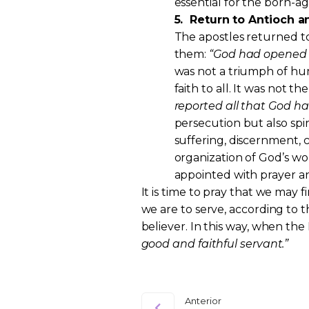
essential for the born-ag
5.
Return to Antioch an
The apostles returned t
them:
“God had opened th
was not a triumph of hum
faith to all. It was not t
reported all that God h
persecution but also spir
suffering, discernment, 
organization of God’s wo
appointed with prayer an
It is time to pray that we may 
we are to serve, according to t
believer. In this way, when the
good and faithful servant.”
Anterior