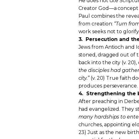
He does not cite Scriptu
Creator God—a concept f
Paul combines the revea
from creation:
“Turn from
work seeks not to glorif
3.
Persecution and the
Jews from Antioch and 
stoned, dragged out of th
back into the city (v. 20
the disciples had gathe
city.”
(v. 20) True faith do
produces perseverance.
4.
Strengthening the b
After preaching in Derbe
had evangelized. They st
many hardships to enter
churches, appointing el
23) Just as the new birth 