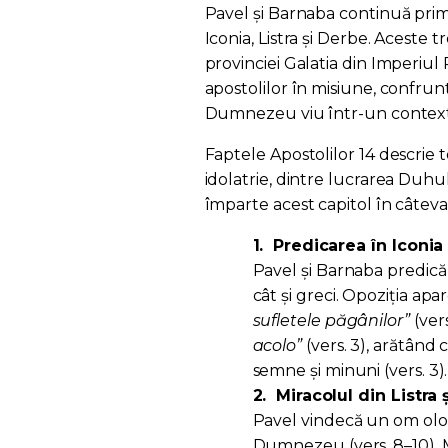
Pavel și Barnaba continuă prim
Iconia, Listra și Derbe. Aceste 
provinciei Galatia din Imperiu
apostolilor în misiune, confrunt
Dumnezeu viu într-un contex
Faptele Apostolilor 14 descrie 
idolatrie, dintre lucrarea Duhul
împarte acest capitol în câteva 
1.
Predicarea în Iconia 
Pavel și Barnaba predic
cât și greci. Opoziția apa
sufletele păgânilor”
(vers
acolo”
(vers. 3), arătând
semne și minuni (vers. 3).
2.
Miracolul din Listra 
Pavel vindecă un om olog
Dumnezeu (vers. 8–10). M