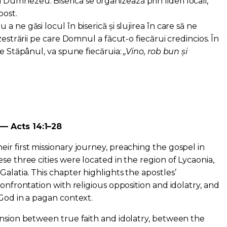
i Dumnezeu. Biserica se organizează prin lideri locali,
post.
 ne găsi locul în biserică și slujirea în care să ne
zestrării pe care Domnul a făcut-o fiecărui credincios. În
ce Stăpânul, va spune fiecăruia:
„Vino, rob bun și
— Acts 14:1–28
ir first missionary journey, preaching the gospel in
se three cities were located in the region of Lycaonia,
alatia. This chapter highlights the apostles’
confrontation with religious opposition and idolatry, and
 God in a pagan context.
ension between true faith and idolatry, between the