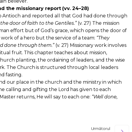
ain believer.
d the missionary report (vv. 24–28)
o Antioch and reported all that God had done through
e door of faith to the Gentiles.”
(v. 27) The mission
an effort but of God’s grace, which opens the door of
he work of a hero but the service of a team:
“They
ad done through them.”
(v. 27) Missionary work involves
itual fruit. This chapter teaches about mission,
church planting, the ordaining of leaders, and the wise
rk. The Church is structured through local leaders
d fasting.
find our place in the church and the ministry in which
he calling and gifting the Lord has given to each
 Master returns, He will say to each one:
“Well done,
Următorul