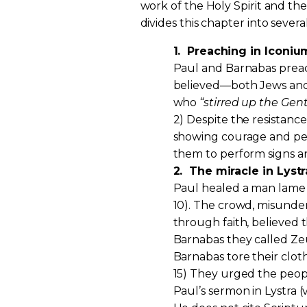
work of the Holy Spirit and th
divides this chapter into several
1.
Preaching in Iconium
Paul and Barnabas pre
believed—both Jews and 
who
“stirred up the Gen
2) Despite the resistance
showing courage and pe
them to perform signs an
2.
The miracle in Lystr
Paul healed a man lame f
10). The crowd, misunder
through faith, believe
Barnabas they called Zeu
Barnabas tore their clo
15) They urged the peopl
Paul’s sermon in Lystra (v