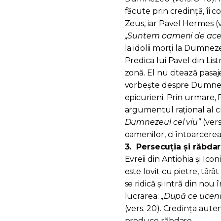
făcute prin credință, îi
Zeus, iar Pavel Hermes (ve
„Suntem oameni de aceea
la idolii morți la Dumnez
Predica lui Pavel din List
zonă. El nu citează pasaj
vorbește despre Dumnezeul
epicurieni. Prin urmare,
argumentul rațional al cr
Dumnezeul cel viu”
(vers
oamenilor, ci întoarcere
3.
Persecuția și răbdar
Evreii din Antiohia și Ico
este lovit cu pietre, târât
se ridică și intră din nou
lucrarea:
„După ce ucenici
(vers. 20). Credința auten
produce răbdare.