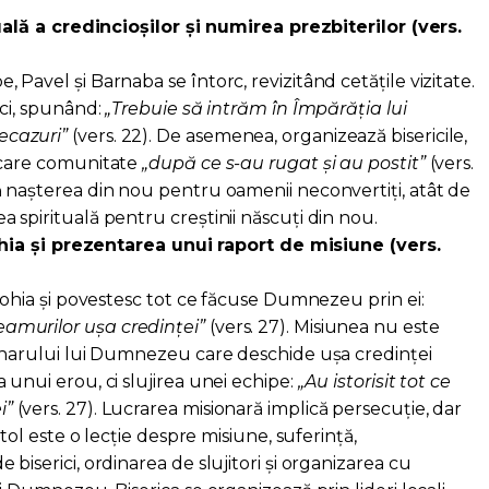
ală a credincioșilor și numirea prezbiterilor (vers.
 Pavel și Barnaba se întorc, revizitând cetățile vizitate.
ici, spunând:
„Trebuie să intrăm în Împărăția lui
cazuri”
(vers. 22). De asemenea, organizează bisericile,
ecare comunitate
„după ce s-au rugat și au postit”
(vers.
ă nașterea din nou pentru oamenii neconvertiți, atât de
 spirituală pentru creștinii născuți din nou.
hia și prezentarea unui raport de misiune (vers.
tiohia și povestesc tot ce făcuse Dumnezeu prin ei:
amurilor ușa credinței”
(vers. 27). Misiunea nu este
l harului lui Dumnezeu care deschide ușa credinței
 unui erou, ci slujirea unei echipe:
„Au istorisit tot ce
i”
(vers. 27). Lucrarea misionară implică persecuție, dar
pitol este o lecție despre misiune, suferință,
 biserici, ordinarea de slujitori și organizarea cu