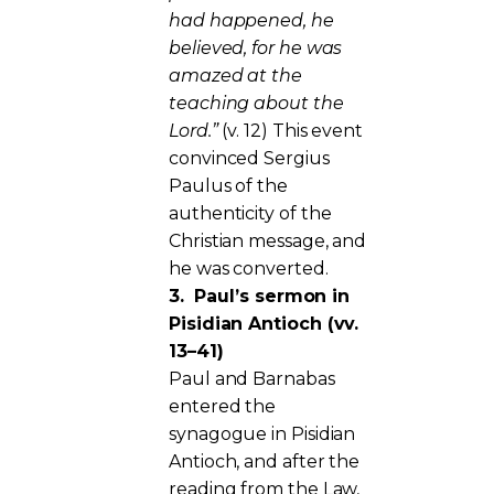
had happened, he
believed, for he was
amazed at the
teaching about the
Lord.”
(v. 12) This event
convinced Sergius
Paulus of the
authenticity of the
Christian message, and
he was converted.
3.
Paul’s sermon in
Pisidian Antioch (vv.
13–41)
Paul and Barnabas
entered the
synagogue in Pisidian
Antioch, and after the
reading from the Law,