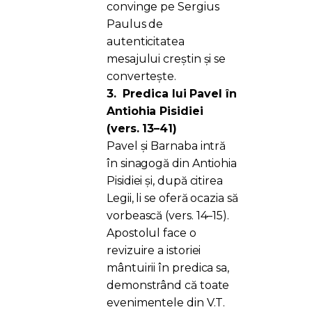
convinge pe Sergius
Paulus de
autenticitatea
mesajului creștin și se
convertește.
3.
Predica lui Pavel în
Antiohia Pisidiei
(vers. 13–41)
Pavel și Barnaba intră
în sinagogă din Antiohia
Pisidiei și, după citirea
Legii, li se oferă ocazia să
vorbească (vers. 14–15).
Apostolul face o
revizuire a istoriei
mântuirii în predica sa,
demonstrând că toate
evenimentele din V.T.