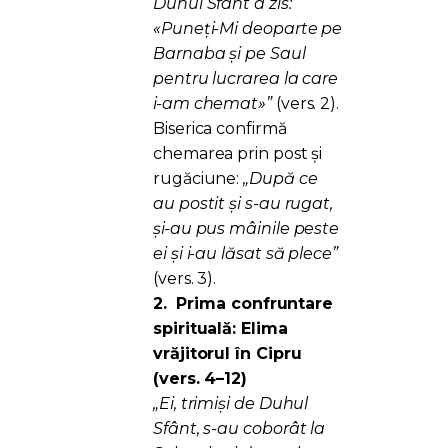
Duhul Sfânt a zis:
«Puneți-Mi deoparte pe
Barnaba și pe Saul
pentru lucrarea la care
i-am chemat»”
(vers. 2).
Biserica confirmă
chemarea prin post și
rugăciune:
„După ce
au postit și s-au rugat,
și-au pus mâinile peste
ei și i-au lăsat să plece”
(vers. 3).
2.
Prima confruntare
spirituală: Elima
vrăjitorul în Cipru
(vers. 4–12)
„Ei, trimiși de Duhul
Sfânt, s-au coborât la