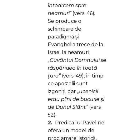
întoarcem spre
neamuri”
(vers. 46).
Se produce o
schimbare de
paradigmă și
Evanghelia trece de la
Israel la neamuri:
„Cuvântul Domnului se
răspândea în toată
țara”
(vers. 49), în timp
ce apostolii sunt
izgoniți, dar
„ucenicii
erau plini de bucurie și
de Duhul Sfânt”
(vers.
52).
2.
Predica lui Pavel ne
oferă un model de
proclamare: istorică,