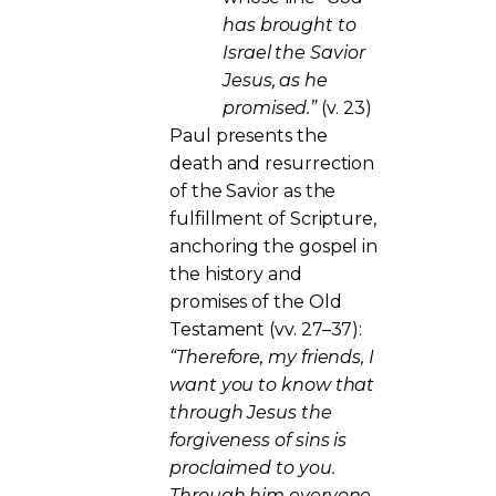
has brought to
Israel the Savior
Jesus, as he
promised.”
(v. 23)
Paul presents the
death and resurrection
of the Savior as the
fulfillment of Scripture,
anchoring the gospel in
the history and
promises of the Old
Testament (vv. 27–37):
“Therefore, my friends, I
want you to know that
through Jesus the
forgiveness of sins is
proclaimed to you.
Through him everyone