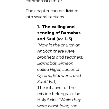
commercial center.
The chapter can be divided
into several sections:
1.
The calling and
sending of Barnabas
and Saul (vv. 1–3)
“Now in the church at
Antioch there were
prophets and teachers:
Barnabas, Simeon
called Niger, Lucius of
Cyrene, Manaen… and
Saul.”
(v. 1)
The initiative for the
mission belongs to the
Holy Spirit:
“While they
were worshiping the