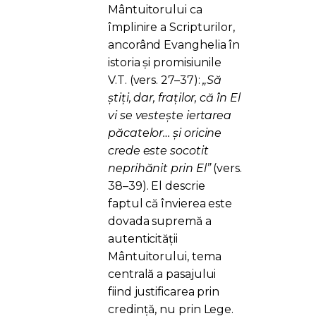
Mântuitorului ca
împlinire a Scripturilor,
ancorând Evanghelia în
istoria și promisiunile
V.T. (vers. 27–37):
„Să
știți, dar, fraților, că în El
vi se vestește iertarea
păcatelor… și oricine
crede este socotit
neprihănit prin El”
(vers.
38–39). El descrie
faptul că învierea este
dovada supremă a
autenticității
Mântuitorului, tema
centrală a pasajului
fiind justificarea prin
credință, nu prin Lege.