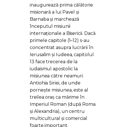
inaugurează prima călătorie
misionară a lui Pavel și
Barnaba și marchează
începutul misiunii
internaționale a Bisericii. Dacă
primele capitole (1–12) s-au
concentrat asupra lucrării în
Ierusalim și Iudeea, capitolul
13 face trecerea de la
iudaismul apostolic la
misiunea către neamuri.
Antiohia Siriei, de unde
pornește misiunea, este al
treilea oraș ca mărime în
Imperiul Roman (după Roma
și Alexandria), un centru
multicultural și comercial
foarte important.