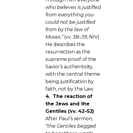
who believes is justified
from everything you
could not be justified
from by the law of
Moses.”
(vv. 38–39, NIV)
He describes the
resurrection as the
supreme proof of the
Savior’s authenticity,
with the central theme
being justification by
faith, not by the Law.
4.
The reaction of
the Jews and the
Gentiles (vv. 42–52)
After Paul’s sermon,
“the Gentiles begged