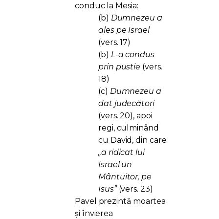
conduc la Mesia:
(b)
Dumnezeu a
ales pe Israel
(vers. 17)
(b)
L-a condus
prin pustie
(vers.
18)
(c)
Dumnezeu a
dat judecători
(vers. 20), apoi
regi, culminând
cu David, din care
„a ridicat lui
Israel un
Mântuitor, pe
Isus”
(vers. 23)
Pavel prezintă moartea
și învierea