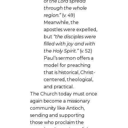
of the Lord spread
through the whole
region.”
(v. 49)
Meanwhile, the
apostles were expelled,
but
“the disciples were
filled with joy and with
the Holy Spirit.”
(v. 52)
Paul’s sermon offers a
model for preaching
that is historical, Christ-
centered, theological,
and practical.
The Church today must once
again become a missionary
community like Antioch,
sending and supporting
those who proclaim the