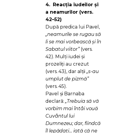
4.
Reacția iudeilor și
a neamurilor (vers.
42–52)
După predica lui Pavel,
„neamurile se rugau să
li se mai vorbească și în
Sabatul viitor”
(vers.
42). Mulți iudei și
prozeliți au crezut
(vers. 43), dar alții
„s-au
umplut de pizmă”
(vers. 45).
Pavel și Barnaba
declară:
„Trebuia să vă
vorbim mai întâi vouă
Cuvântul lui
Dumnezeu; dar, fiindcă
îl lepădați… iată că ne