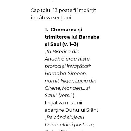
Capitolul 13 poate fi împărțit
în câteva secțiuni:
1.
Chemarea și
trimiterea lui Barnaba
și Saul (v. 1–3)
„În Biserica din
Antiohia erau niște
proroci și învățători:
Barnaba, Simeon,
numit Niger, Luciu din
Cirene, Manaen… și
Saul”
(vers. 1).
Inițiativa misiunii
aparține Duhului Sfânt:
„Pe când slujeau
Domnului și posteau,