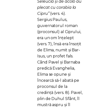
Seleucia și de acolo au
plecat cu corabia la
Cipru”
(vers. 4).
Sergius Paulus,
guvernatorul roman
(proconsul) al Ciprului,
era un om înțelept
(vers. 7), însă era însoțit
de Elima, numit și Bar-
Isus, un profet fals.
Când Pavel și Barnaba
predică Evanghelia,
Elima se opune și
încearcă să-l abată pe
proconsul de la
credință (vers. 8). Pavel,
plin de Duhul Sfânt, îl
mustră aspru și îl