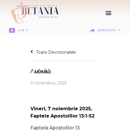
LIVE
DĂRUIEȘTE
HOME
DESPRE NOI
Toate Devotionalele
DEPARTAMENTE
RESURSE
7 noiembrie
CITIREA BIBLIEI
MISIUNEA BETANIA
11 noiembrie, 2025
CONTACT
INFORMAȚII
LOGIN MEMBER
Vineri, 7 noiembrie 2025,
PORTAL
Faptele Apostolilor 13:1-52
Faptele Apostolilor 13