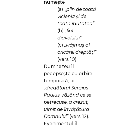
numește:
(a)
„plin de toată
viclenia și de
toată răutatea”
(b)
„fiul
diavolului”
(c)
„vrăjmaș al
oricărei dreptăți”
(vers. 10)
Dumnezeu îl
pedepsește cu orbire
temporară, iar
„dregătorul Sergius
Paulus, văzând ce se
petrecuse, a crezut,
uimit de învățătura
Domnului”
(vers. 12).
Evenimentul îl