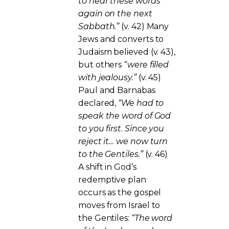
to hear these words
again on the next
Sabbath.”
(v. 42) Many
Jews and converts to
Judaism believed (v. 43),
but others
“were filled
with jealousy.”
(v. 45)
Paul and Barnabas
declared,
“We had to
speak the word of God
to you first. Since you
reject it… we now turn
to the Gentiles.”
(v. 46)
A shift in God’s
redemptive plan
occurs as the gospel
moves from Israel to
the Gentiles:
“The word