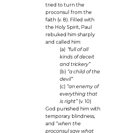
tried to turn the
proconsul from the
faith (v. 8). Filled with
the Holy Spirit, Paul
rebuked him sharply
and called him:
(a)
“full of all
kinds of deceit
and trickery”
(b)
“a child of the
devil”
(c)
“an enemy of
everything that
is right”
(v. 10)
God punished him with
temporary blindness,
and
“when the
proconsul saw what