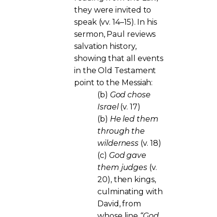
they were invited to
speak (vv. 14–15). In his
sermon, Paul reviews
salvation history,
showing that all events
in the Old Testament
point to the Messiah:
(b)
God chose
Israel
(v. 17)
(b)
He led them
through the
wilderness
(v. 18)
(c)
God gave
them judges
(v.
20), then kings,
culminating with
David, from
whose line
“God