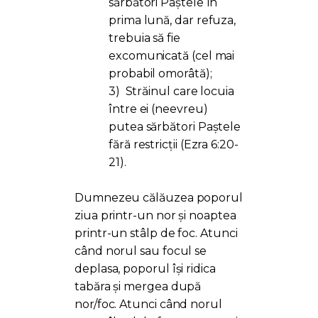
sărbători Paștele în
prima lună, dar refuza,
trebuia să fie
excomunicată (cel mai
probabil omorâtă);
3)
Străinul care locuia
între ei (neevreu)
putea sărbători Paștele
fără restricții (Ezra 6:20-
21).
Dumnezeu călăuzea poporul
ziua printr-un nor și noaptea
printr-un stâlp de foc. Atunci
când norul sau focul se
deplasa, poporul își ridica
tabăra și mergea după
nor/foc. Atunci când norul