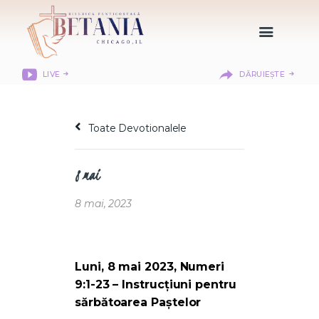
LIVE
DĂRUIEȘTE
HOME
DESPRE NOI
Toate Devotionalele
DEPARTAMENTE
RESURSE
8 mai
CITIREA BIBLIEI
MISIUNEA BETANIA
8 mai, 2023
CONTACT
INFORMAȚII
LOGIN MEMBER
Luni, 8 mai 2023, Numeri
PORTAL
9:1-23 – Instrucțiuni pentru
sărbătoarea Paștelor