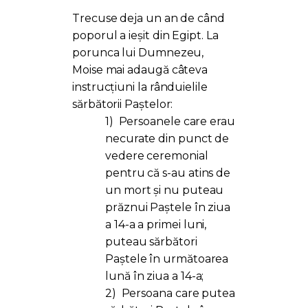
Trecuse deja un an de când
poporul a ieșit din Egipt. La
porunca lui Dumnezeu,
Moise mai adaugă câteva
instrucțiuni la rânduielile
sărbătorii Paștelor:
1)
Persoanele care erau
necurate din punct de
vedere ceremonial
pentru că s-au atins de
un mort și nu puteau
prăznui Paștele în ziua
a 14-a a primei luni,
puteau sărbători
Paștele în următoarea
lună în ziua a 14-a;
2)
Persoana care putea