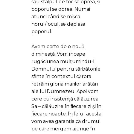
sau stâlpul de foc se oprea, și
poporul se oprea. Numai
atunci când se mișca
norul/focul, se deplasa
poporul.
Avem parte de o nouă
dimineață! Vom începe
rugăciunea mulțumindu-I
Domnului pentru sărbătorile
sfinte în contextul cărora
retrăim gloria marilor arătări
ale lui Dumnezeu. Apoi vom
cere cu insistență călăuzirea
Sa – călăuzire în fiecare zi și în
fiecare noapte. În felul acesta
vom avea garanția că drumul
pe care mergem ajunge în