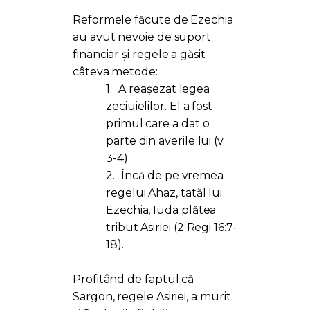
Reformele făcute de Ezechia
au avut nevoie de suport
financiar și regele a găsit
câteva metode:
1.
A reașezat legea
zeciuielilor. El a fost
primul care a dat o
parte din averile lui (v.
3-4).
2.
Încă de pe vremea
regelui Ahaz, tatăl lui
Ezechia, Iuda plătea
tribut Asiriei (2 Regi 16:7-
18).
Profitând de faptul că
Sargon, regele Asiriei, a murit