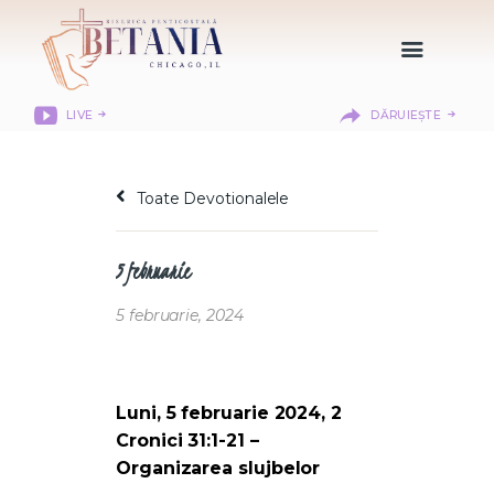
LIVE
DĂRUIEȘTE
HOME
DESPRE NOI
Toate Devotionalele
DEPARTAMENTE
RESURSE
5 februarie
CITIREA BIBLIEI
MISIUNEA BETANIA
5 februarie, 2024
CONTACT
INFORMAȚII
LOGIN MEMBER
Luni, 5 februarie 2024, 2
PORTAL
Cronici 31:1-21 –
Organizarea slujbelor