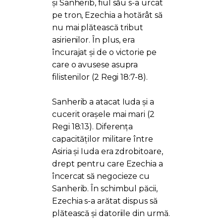
și Sanherib, fiul său s-a urcat
pe tron, Ezechia a hotărât să
nu mai plătească tribut
asirienilor. În plus, era
încurajat și de o victorie pe
care o avusese asupra
filistenilor (2 Regi 18:7-8).
Sanherib a atacat Iuda și a
cucerit orașele mai mari (2
Regi 18:13). Diferența
capacităților militare între
Asiria și Iuda era zdrobitoare,
drept pentru care Ezechia a
încercat să negocieze cu
Sanherib. În schimbul păcii,
Ezechia s-a arătat dispus să
plătească și datoriile din urmă.