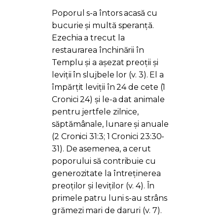
Poporul s-a întors acasă cu
bucurie și multă speranță.
Ezechia a trecut la
restaurarea închinării în
Templu și a așezat preoții și
leviții în slujbele lor (v. 3). El a
împărțit leviții în 24 de cete (1
Cronici 24) și le-a dat animale
pentru jertfele zilnice,
săptămânale, lunare și anuale
(2 Cronici 31:3; 1 Cronici 23:30-
31). De asemenea, a cerut
poporului să contribuie cu
generozitate la întreținerea
preoților și leviților (v. 4). În
primele patru luni s-au strâns
grămezi mari de daruri (v. 7).