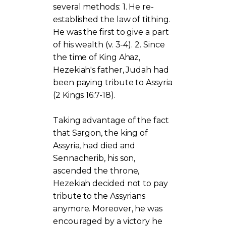
several methods: 1. He re-
established the law of tithing.
He was the first to give a part
of his wealth (v. 3-4). 2. Since
the time of King Ahaz,
Hezekiah's father, Judah had
been paying tribute to Assyria
(2 Kings 16:7-18).
Taking advantage of the fact
that Sargon, the king of
Assyria, had died and
Sennacherib, his son,
ascended the throne,
Hezekiah decided not to pay
tribute to the Assyrians
anymore. Moreover, he was
encouraged by a victory he