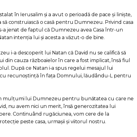
alat în Ierusalim și a avut o perioadă de pace și liniște,
ția să construiască o casă pentru Dumnezeu. Privind casa
 s-a jenat de faptul că Dumnezeu avea Casa într-un
atan intenția lui și acesta a văzut-o de bine.
 i-a descoperit lui Natan că David nu se califică să
in cauza războaielor în care a fost implicat, însă fiul
lul. După ce Natan i-a spus regelui mesajul lui
 cu recunoștință în fața Domnului, lăudându-L pentru
om mulțumi lui Dumnezeu pentru bunătatea cu care ne
vid, nu avem nici un merit, însă generozitatea lui
pere. Continuând rugăciunea, vom cere de la
ecție peste casa, urmașii și viitorul nostru.