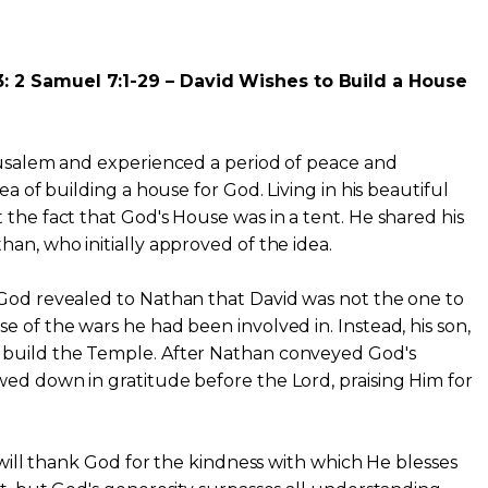
 2 Samuel 7:1-29 – David Wishes to Build a House
rusalem and experienced a period of peace and
ea of building a house for God. Living in his beautiful
 the fact that God's House was in a tent. He shared his
an, who initially approved of the idea.
 God revealed to Nathan that David was not the one to
 of the wars he had been involved in. Instead, his son,
 build the Temple. After Nathan conveyed God's
ed down in gratitude before the Lord, praising Him for
e will thank God for the kindness with which He blesses