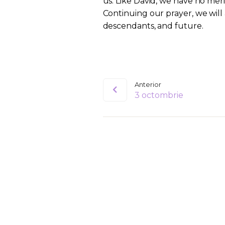
us. Like David, we have no meri
Continuing our prayer, we will
descendants, and future.
Anterior
3 octombrie