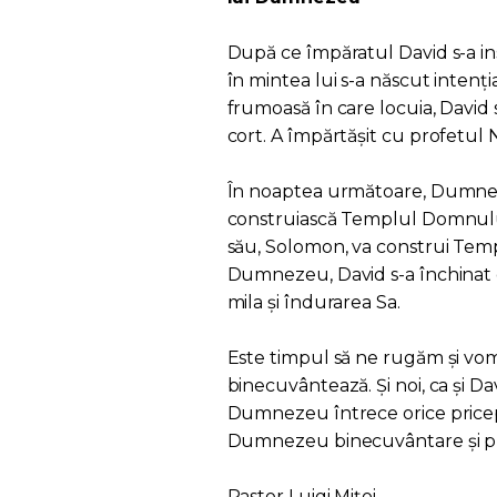
După ce împăratul David s-a inst
în mintea lui s-a născut inten
frumoasă în care locuia, David
cort. A împărtășit cu profetul N
În noaptea următoare, Dumnezeu
construiască Templul Domnului d
său, Solomon, va construi Temp
Dumnezeu, David s-a închinat
mila și îndurarea Sa.
Este timpul să ne rugăm și v
binecuvântează. Și noi, ca și Da
Dumnezeu întrece orice price
Dumnezeu binecuvântare și prot
Pastor Luigi Mițoi