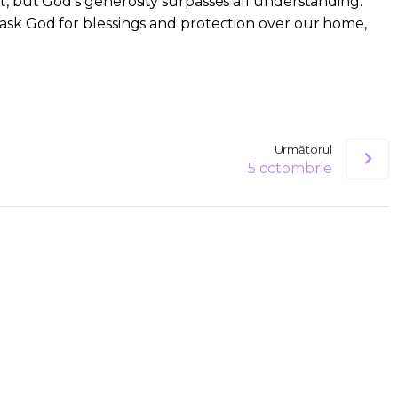
t, but God's generosity surpasses all understanding.
 ask God for blessings and protection over our home,
Următorul
5 octombrie