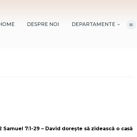
HOME
DESPRE NOI
HOME
DESPRE NOI
DEPARTAMENTE
DEPARTAMENTE
RESURSE
CITIREA BIBLIEI
MISIUNEA BETANIA
CONTACT
INFORMAȚII
LOGIN MEMBER
2 Samuel 7:1-29 – David dorește să zidească o casă
PORTAL