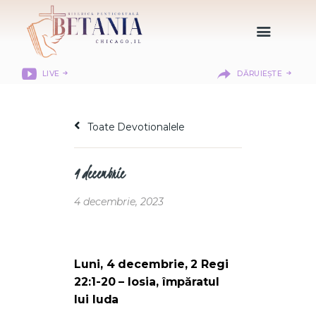
LIVE
DĂRUIEȘTE
HOME
DESPRE NOI
Toate Devotionalele
DEPARTAMENTE
RESURSE
4 decembrie
CITIREA BIBLIEI
MISIUNEA BETANIA
4 decembrie, 2023
CONTACT
INFORMAȚII
LOGIN MEMBER
Luni, 4 decembrie, 2 Regi
PORTAL
22:1-20 – Iosia, împăratul
lui Iuda