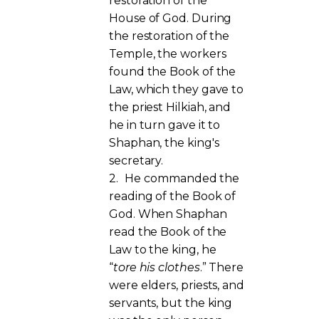
restoration of the
House of God. During
the restoration of the
Temple, the workers
found the Book of the
Law, which they gave to
the priest Hilkiah, and
he in turn gave it to
Shaphan, the king's
secretary.
2.
He commanded the
reading of the Book of
God. When Shaphan
read the Book of the
Law to the king, he
“
tore his clothes
.” There
were elders, priests, and
servants, but the king