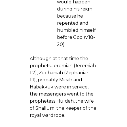
would happen
during his reign
because he
repented and
humbled himself
before God (v.18-
20).
Although at that time the
prophets Jeremiah (Jeremiah
1:2), Zephaniah (Zephaniah
1:1), probably Micah and
Habakkuk were in service,
the messengers went to the
prophetess Huldah, the wife
of Shallum, the keeper of the
royal wardrobe.