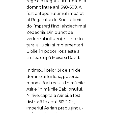
rege din Regatul lui Iuda. El a
domnit între anii 640-609. A
fost antepenultimul împărat
al Regatului de Sud, ultimii
doi împărați fiind Iehoiachim şi
Zedechia. Din punct de
vedere al influenței sfinte în
țară, al iubirii și implementării
Bibliei în popor, Iosia este al
treilea după Moise și David.
În timpul celor 31 de ani de
domnie ai lui Iosia, puterea
mondială a trecut din mâinile
Asiriei în mâinile Babilonului.
Ninive, capitala Asiriei, a fost
distrusă în anul 612 î. Cr.,
imperiul Asirian prăbușindu-