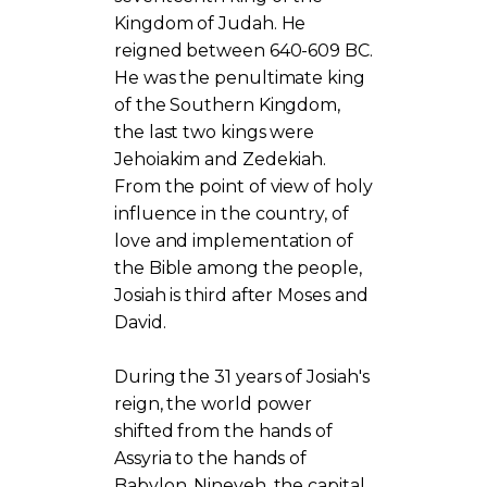
Kingdom of Judah. He
reigned between 640-609 BC.
He was the penultimate king
of the Southern Kingdom,
the last two kings were
Jehoiakim and Zedekiah.
From the point of view of holy
influence in the country, of
love and implementation of
the Bible among the people,
Josiah is third after Moses and
David.
During the 31 years of Josiah's
reign, the world power
shifted from the hands of
Assyria to the hands of
Babylon. Nineveh, the capital