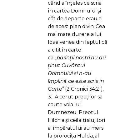
când a înțeles ce scria
în cartea Domnului și
cât de departe erau ei
de acest plan divin. Cea
mai mare durere a lui
Iosia venea din faptul că
a citit în carte
că „
părinții noștri nu au
ținut Cuvântul
Domnului și n-au
împlinit ce este scris in
Carte
” (2 Cronici 34:21).
3.
A cerut preoților să
caute voia lui
Dumnezeu. Preotul
Hilchia și ceilalți slujitori
ai împăratului au mers
la prorocița Hulda, al