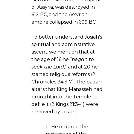
of Assyria, was destroyed in
612 BC, and the Assyrian
empire collapsed in 609 BC.
To better understand Josiah's
spiritual and administrative
ascent, we mention that at
the age of 16 he “
began to
seek the Lord
,” and at 20 he
started religious reforms (2
Chronicles 34:3-7). The pagan
altars that King Manasseh had
brought into the Temple to
defile it (2 Kings 21:3-4) were
removed by Josiah.
1.
He ordered the