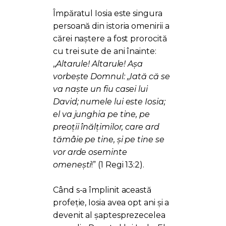
Împăratul Iosia este singura
persoană din istoria omenirii a
cărei naștere a fost prorocită
cu trei sute de ani înainte:
,,
Altarule! Altarule! Așa
vorbește Domnul: ,,Iată că se
va naște un fiu casei lui
David; numele lui este Iosia;
el va junghia pe tine, pe
preoții înălțimilor, care ard
tămâie pe tine, și pe tine se
vor arde oseminte
omenești
!” (1 Regi 13:2).
Când s-a împlinit această
profeție, Iosia avea opt ani și a
devenit al șaptesprezecelea