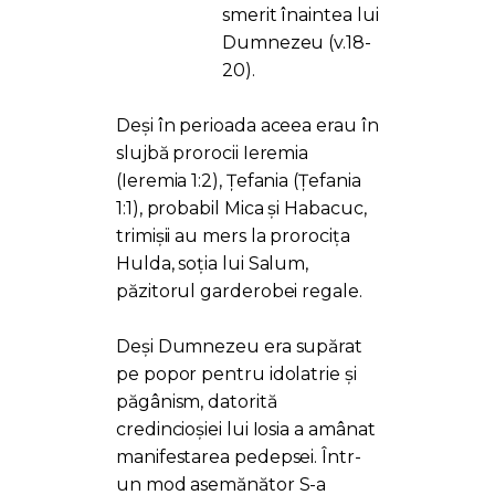
smerit înaintea lui
Dumnezeu (v.18-
20).
Deși în perioada aceea erau în
slujbă prorocii Ieremia
(Ieremia 1:2), Țefania (Țefania
1:1), probabil Mica și Habacuc,
trimișii au mers la prorocița
Hulda, soția lui Salum,
păzitorul garderobei regale.
Deși Dumnezeu era supărat
pe popor pentru idolatrie și
păgânism, datorită
credincioșiei lui Iosia a amânat
manifestarea pedepsei. Într-
un mod asemănător S-a