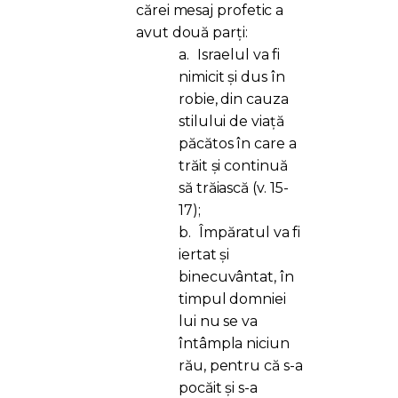
cărei mesaj profetic a
avut două parți:
a.
Israelul va fi
nimicit și dus în
robie, din cauza
stilului de viață
păcătos în care a
trăit și continuă
să trăiască (v. 15-
17);
b.
Împăratul va fi
iertat și
binecuvântat, în
timpul domniei
lui nu se va
întâmpla niciun
rău, pentru că s-a
pocăit și s-a