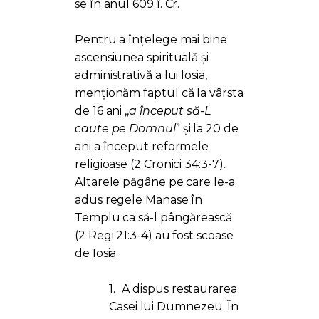
se în anul 609 î. Cr.
Pentru a înțelege mai bine
ascensiunea spirituală și
administrativă a lui Iosia,
menționăm faptul că la vârsta
de 16 ani ,,
a început să-L
caute pe Domnul
” și la 20 de
ani a început reformele
religioase (2 Cronici 34:3-7).
Altarele păgâne pe care le-a
adus regele Manase în
Templu ca să-l pângărească
(2 Regi 21:3-4) au fost scoase
de Iosia.
1.
A dispus restaurarea
Casei lui Dumnezeu. În