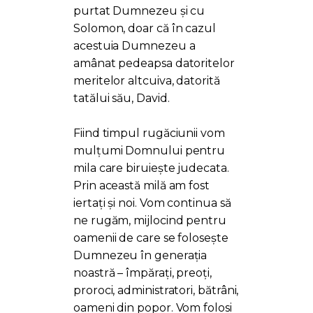
purtat Dumnezeu și cu
Solomon, doar că în cazul
acestuia Dumnezeu a
amânat pedeapsa datoritelor
meritelor altcuiva, datorită
tatălui său, David.
Fiind timpul rugăciunii vom
mulțumi Domnului pentru
mila care biruiește judecata.
Prin această milă am fost
iertați și noi. Vom continua să
ne rugăm, mijlocind pentru
oamenii de care se folosește
Dumnezeu în generația
noastră – împărați, preoți,
proroci, administratori, bătrâni,
oameni din popor. Vom folosi