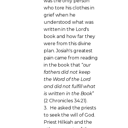
was the only person
who tore his clothes in
grief when he
understood what was
written in the Lord's
book and how far they
were from this divine
plan. Josiah's greatest
pain came from reading
in the book that “
our
fathers did not keep
the Word of the Lord
and did not fulfill what
is written in the Book
”
(2 Chronicles 34:21).
3.
He asked the priests
to seek the will of God.
Priest Hilkiah and the