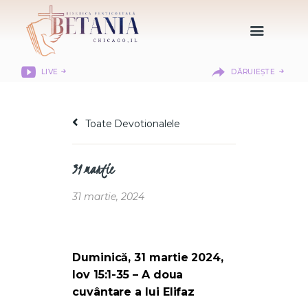
LIVE
DĂRUIEȘTE
HOME
DESPRE NOI
Toate Devotionalele
DEPARTAMENTE
RESURSE
31 martie
CITIREA BIBLIEI
MISIUNEA BETANIA
31 martie, 2024
CONTACT
INFORMAȚII
LOGIN MEMBER
Duminică, 31 martie 2024,
PORTAL
Iov 15:1-35 – A doua
cuvântare a lui Elifaz