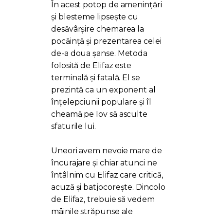
În acest potop de amenințări
și blesteme lipsește cu
desăvârșire chemarea la
pocăință și prezentarea celei
de-a doua șanse. Metoda
folosită de Elifaz este
terminală și fatală. El se
prezintă ca un exponent al
înțelepciunii populare și îl
cheamă pe Iov să asculte
sfaturile lui.
Uneori avem nevoie mare de
încurajare și chiar atunci ne
întâlnim cu Elifaz care critică,
acuză și batjocorește. Dincolo
de Elifaz, trebuie să vedem
mâinile străpunse ale