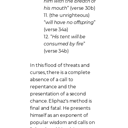
him with the breath of
his mouth
” (verse 30b)
11.
(the unrighteous)
“
will have no offspring
”
(verse 34a)
12.
“
His tent will be
consumed by fire
”
(verse 34b)
In this flood of threats and
curses, there is a complete
absence of a call to
repentance and the
presentation of a second
chance. Eliphaz's method is
final and fatal. He presents
himself as an exponent of
popular wisdom and calls on