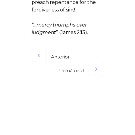
preach repentance for the
forgiveness of sins!
“…mercy triumphs over
judgment
” (James 2:13).
Anterior
Următorul