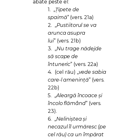
abate peste el:
1.
,,
Țipete de
spaimă
” (vers. 21a)
2.
,,
Pustiitorul se va
arunca asupra
lui
” (vers. 21b)
3.
,,
Nu trage nădejde
să scape de
întuneric
” (vers. 22a)
4.
(cel rău) ,,
vede sabia
care-l amenință
” (vers.
22b)
5.
,,
Aleargă încoace și
încolo flămând
” (vers.
23).
6.
,,
Neliniștea și
necazul îl urmăresc (pe
cel rău) ca un împărat