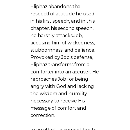
Eliphaz abandons the
respectful attitude he used
in his first speech, and in this
chapter, his second speech,
he harshly attacks Job,
accusing him of wickedness,
stubbornness, and defiance.
Provoked by Job's defense,
Eliphaz transforms from a
comforter into an accuser. He
reproaches Job for being
angry with God and lacking
the wisdom and humility
necessary to receive His
message of comfort and
correction.
In an effort to compel Job to