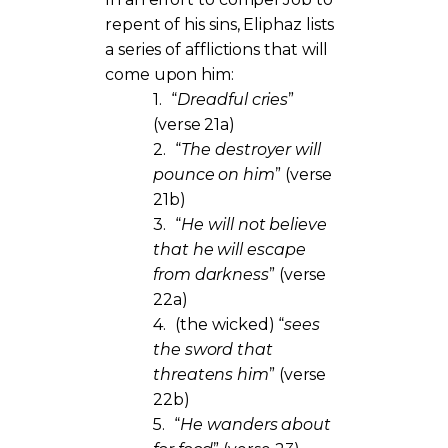
repent of his sins, Eliphaz lists
a series of afflictions that will
come upon him:
1.
“
Dreadful cries
”
(verse 21a)
2.
“
The destroyer will
pounce on him
” (verse
21b)
3.
“
He will not believe
that he will escape
from darkness
” (verse
22a)
4.
(the wicked) “
sees
the sword that
threatens him
” (verse
22b)
5.
“
He wanders about