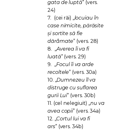
gata de luptă
” (vers.
24)
7.
(cei răi) ,,
locuiau în
case nimicite, părăsite
și sortite să fie
dărâmate
” (vers. 28)
8.
,,
Averea îi va fi
luată
” (vers. 29)
9.
,,
Focul îi va arde
recoltele
” (vers. 30a)
10.
,,
Dumnezeu îl va
distruge cu suflarea
gurii Lui
” (vers. 30b)
11.
(cel nelegiuit) ,,
nu va
avea copii
” (vers. 34a)
12.
,,
Cortul lui va fi
ars
” (vers. 34b)