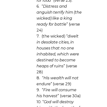
for food
” (verse 23).
6.
“
Distress and
anguish terrify him (the
wicked) like a king
ready for battle
” (verse
24)
7.
(the wicked) “
dwelt
in desolate cities, in
houses that no one
inhabited, which were
destined to become
heaps of ruins
” (verse
28)
8.
“
His wealth will not
endure
” (verse 29)
9.
“
Fire will consume
his harvest
” (verse 30a)
10.
“
God will destroy