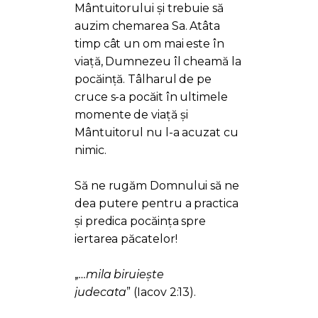
Mântuitorului și trebuie să
auzim chemarea Sa. Atâta
timp cât un om mai este în
viață, Dumnezeu îl cheamă la
pocăință. Tâlharul de pe
cruce s-a pocăit în ultimele
momente de viață și
Mântuitorul nu l-a acuzat cu
nimic.
Să ne rugăm Domnului să ne
dea putere pentru a practica
și predica pocăința spre
iertarea păcatelor!
,
,…mila biruiește
judecata
” (Iacov 2:13).