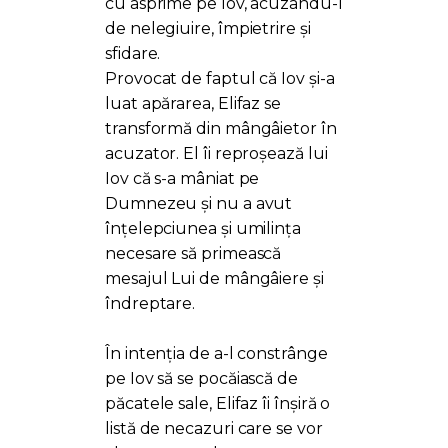
cu asprime pe Iov, acuzându-l
de nelegiuire, împietrire și
sfidare.
Provocat de faptul că Iov și-a
luat apărarea, Elifaz se
transformă din mângâietor în
acuzator. El îi reproșează lui
Iov că s-a mâniat pe
Dumnezeu și nu a avut
înțelepciunea și umilința
necesare să primească
mesajul Lui de mângâiere și
îndreptare.
În intenția de a-l constrânge
pe Iov să se pocăiască de
păcatele sale, Elifaz îi înșiră o
listă de necazuri care se vor