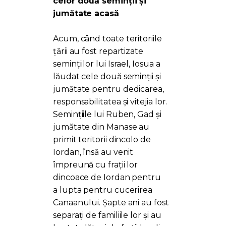
celor două seminții și
jumătate acasă
Acum, când toate teritoriile
țării au fost repartizate
semințiilor lui Israel, Iosua a
lăudat cele două seminții și
jumătate pentru dedicarea,
responsabilitatea și vitejia lor.
Semințiile lui Ruben, Gad și
jumătate din Manase au
primit teritorii dincolo de
Iordan, însă au venit
împreună cu frații lor
dincoace de Iordan pentru
a lupta pentru cucerirea
Canaanului. Șapte ani au fost
separați de familiile lor și au