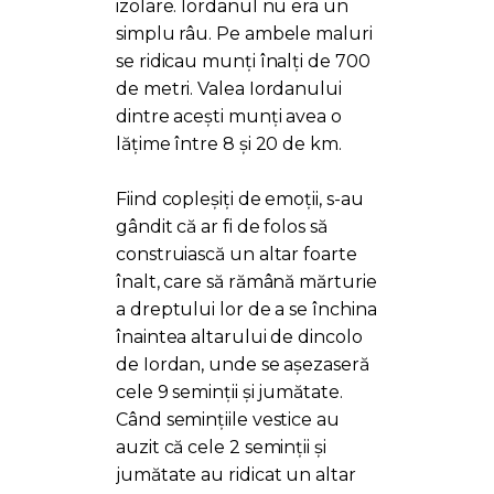
izolare. Iordanul nu era un
simplu râu. Pe ambele maluri
se ridicau munți înalți de 700
de metri. Valea Iordanului
dintre acești munți avea o
lățime între 8 și 20 de km.
Fiind copleșiți de emoții, s-au
gândit că ar fi de folos să
construiască un altar foarte
înalt, care să rămână mărturie
a dreptului lor de a se închina
înaintea altarului de dincolo
de Iordan, unde se așezaseră
cele 9 seminții și jumătate.
Când semințiile vestice au
auzit că cele 2 seminții și
jumătate au ridicat un altar