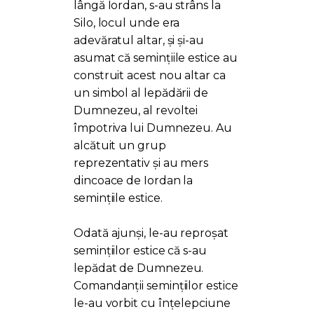
lângă Iordan, s-au strâns la
Silo, locul unde era
adevăratul altar, și și-au
asumat că semințiile estice au
construit acest nou altar ca
un simbol al lepădării de
Dumnezeu, al revoltei
împotriva lui Dumnezeu. Au
alcătuit un grup
reprezentativ și au mers
dincoace de Iordan la
semințiile estice.
Odată ajunși, le-au reproșat
semințiilor estice că s-au
lepădat de Dumnezeu.
Comandanții semințiilor estice
le-au vorbit cu înțelepciune