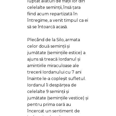
luptat alături de frații lor din
celelalte seminții, însă țara
fiind acum repartizată în
întregime, a venit timpul ca ei
să se întoarcă acasă.
Plecând de la Silo, armata
celor două seminții și
jumătate (semințiile estice) a
ajuns să treacă Iordanul și
amintirile miraculoase ale
trecerii Iordanului cu 7 ani
înainte le-a copleșit sufletul.
Iordanul îi despărțea de
celelalte 9 seminții și
jumătate (semințiile vestice) și
pentru prima oară au
încercat un sentiment de