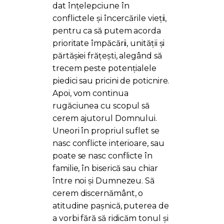
dat înțelepciune în
conflictele și încercările vieții,
pentru ca să putem acorda
prioritate împăcării, unității și
părtășiei frățești, alegând să
trecem peste potențialele
piedici sau pricini de poticnire.
Apoi, vom continua
rugăciunea cu scopul să
cerem ajutorul Domnului.
Uneori în propriul suflet se
nasc conflicte interioare, sau
poate se nasc conflicte în
familie, în biserică sau chiar
între noi și Dumnezeu. Să
cerem discernământ, o
atitudine pașnică, puterea de
a vorbi fără să ridicăm tonul și