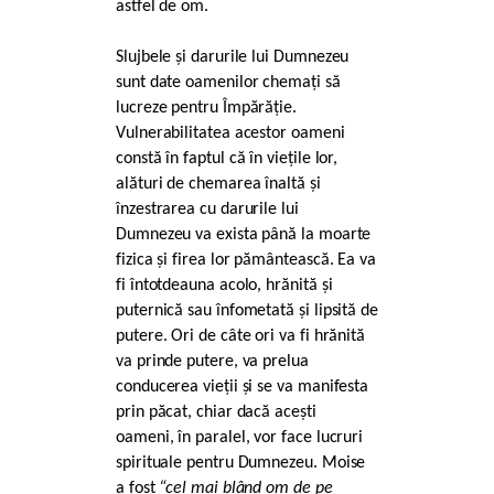
astfel de om.
Slujbele și darurile lui Dumnezeu
sunt date oamenilor chemați să
lucreze pentru Împărăție.
Vulnerabilitatea acestor oameni
constă în faptul că în viețile lor,
alături de chemarea înaltă și
înzestrarea cu darurile lui
Dumnezeu va exista până la moarte
fizica și firea lor pământească. Ea va
fi întotdeauna acolo, hrănită și
puternică sau înfometată și lipsită de
putere. Ori de câte ori va fi hrănită
va prinde putere, va prelua
conducerea vieții și se va manifesta
prin păcat, chiar dacă acești
oameni, în paralel, vor face lucruri
spirituale pentru Dumnezeu. Moise
a fost
“cel mai blând om de pe