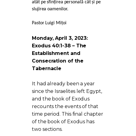
atât pe sfințirea personală cât și pe
slujirea oamenilor.
Pastor Luigi Mițoi
Monday, April 3, 2023:
Exodus 40:1-38 – The
Establishment and
Consecration of the
Tabernacle
It had already been a year
since the Israelites left Egypt,
and the book of Exodus
recounts the events of that
time period. This final chapter
of the book of Exodus has
two sections.