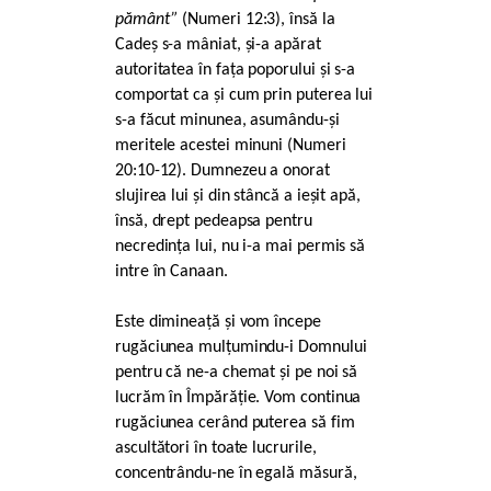
pământ”
(Numeri 12:3), însă la
Cadeș s-a mâniat, și-a apărat
autoritatea în fața poporului și s-a
comportat ca și cum prin puterea lui
s-a făcut minunea, asumându-și
meritele acestei minuni (Numeri
20:10-12). Dumnezeu a onorat
slujirea lui și din stâncă a ieșit apă,
însă, drept pedeapsa pentru
necredința lui, nu i-a mai permis să
intre în Canaan.
Este dimineață și vom începe
rugăciunea mulțumindu-i Domnului
pentru că ne-a chemat și pe noi să
lucrăm în Împărăție. Vom continua
rugăciunea cerând puterea să fim
ascultători în toate lucrurile,
concentrându-ne în egală măsură,