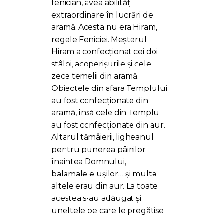
fenician, avea abilități
extraordinare în lucrări de
aramă. Acesta nu era Hiram,
regele Feniciei. Meșterul
Hiram a confecționat cei doi
stâlpi, acoperișurile și cele
zece temelii din aramă.
Obiectele din afara Templului
au fost confecționate din
aramă, însă cele din Templu
au fost confecționate din aur.
Altarul tămâierii, ligheanul
pentru punerea pâinilor
înaintea Domnului,
balamalele ușilor… și multe
altele erau din aur. La toate
acestea s-au adăugat și
uneltele pe care le pregătise