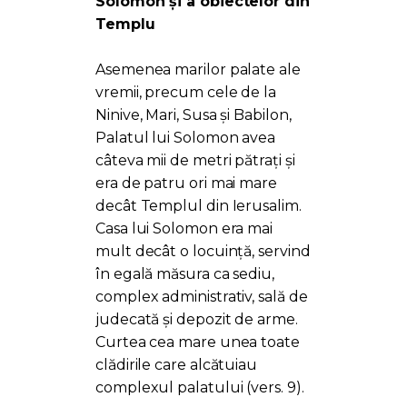
Solomon și a obiectelor din
Templu
Asemenea marilor palate ale
vremii, precum cele de la
Ninive, Mari, Susa și Babilon,
Palatul lui Solomon avea
câteva mii de metri pătrați și
era de patru ori mai mare
decât Templul din Ierusalim.
Casa lui Solomon era mai
mult decât o locuință, servind
în egală măsura ca sediu,
complex administrativ, sală de
judecată și depozit de arme.
Curtea cea mare unea toate
clădirile care alcătuiau
complexul palatului (vers. 9).