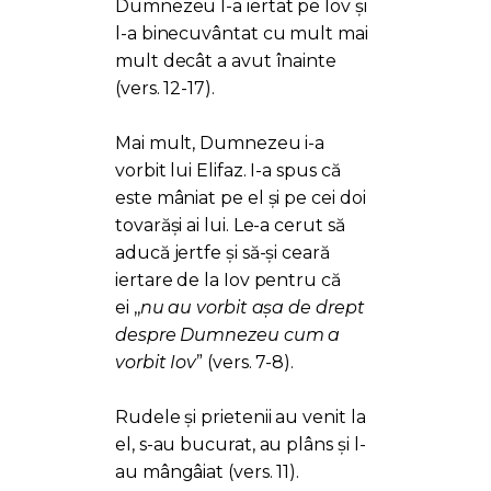
Dumnezeu l-a iertat pe Iov și
l-a binecuvântat cu mult mai
mult decât a avut înainte
(vers. 12-17).
Mai mult, Dumnezeu i-a
vorbit lui Elifaz. I-a spus că
este mâniat pe el și pe cei doi
tovarăși ai lui. Le-a cerut să
aducă jertfe și să-și ceară
iertare de la Iov pentru că
ei ,,
nu au vorbit așa de drept
despre Dumnezeu cum a
vorbit Iov
” (vers. 7-8).
Rudele și prietenii au venit la
el, s-au bucurat, au plâns și l-
au mângâiat (vers. 11).