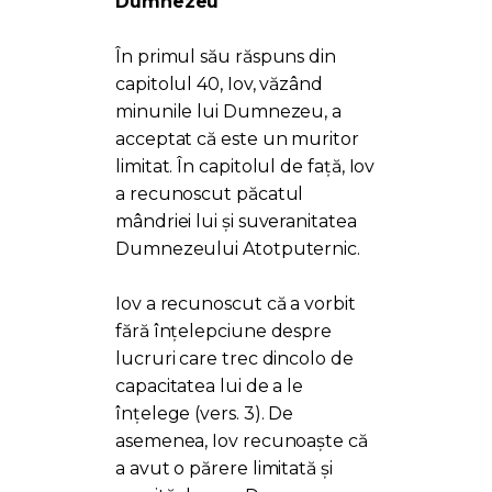
Dumnezeu
În primul său răspuns din
capitolul 40, Iov, văzând
minunile lui Dumnezeu, a
acceptat că este un muritor
limitat. În capitolul de față, Iov
a recunoscut păcatul
mândriei lui și suveranitatea
Dumnezeului Atotputernic.
Iov a recunoscut că a vorbit
fără înțelepciune despre
lucruri care trec dincolo de
capacitatea lui de a le
înțelege (vers. 3). De
asemenea, Iov recunoaște că
a avut o părere limitată și