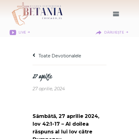
LIVE
DĂRUIEȘTE
HOME
DESPRE NOI
Toate Devotionalele
DEPARTAMENTE
RESURSE
27 aprilie
CITIREA BIBLIEI
MISIUNEA BETANIA
27 aprilie, 2024
CONTACT
INFORMAȚII
LOGIN MEMBER
Sâmbătă, 27 aprilie 2024,
PORTAL
Iov 42:1-17 – Al doilea
răspuns al lui Iov către