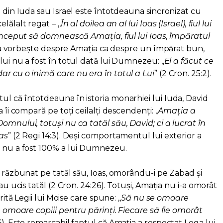
e din Iuda sau Israel este întotdeauna sincronizat cu
lălalt regat – ,,
În al doilea an al lui Ioas (Israel), fiul lui
 început să domnească Amația, fiul lui Ioas, împăratul
iblia vorbește despre Amația ca despre un împărat bun,
lui nu a fost în totul dată lui Dumnezeu: ,,
El a făcut ce
ar cu o inimă care nu era în totul a Lui
” (2 Cron. 25:2).
ul că întotdeauna în istoria monarhiei lui Iuda, David
 îi compară pe toți ceilalți descendenți: ,,
Amația a
omnului, totuși nu ca tatăl său, David; ci a lucrat în
oas
” (2 Regi 14:3). Deși comportamentul lui exterior a
i nu a fost 100% a lui Dumnezeu.
a răzbunat pe tatăl său, Ioas, omorându-i pe Zabad și
-au ucis tatăl (2 Cron. 24:26). Totuși, Amația nu i-a omorât
rită Legii lui Moise care spune: ,,
Să nu se omoare
se omoare copiii pentru părinți. Fiecare să fie omorât
16). Este remarcabil faptul că Amația a respectat Lega lui