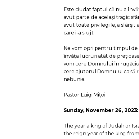
Este ciudat faptul că nu a învă
avut parte de același tragic sfâr
avut toate privilegiile, a sfâr
care i-a slujit.
Ne vom opri pentru timpul de
învăța lucruri atât de prețioase
vom cere Domnului în rugăciu
cere ajutorul Domnului ca să r
nebunie.
Pastor Luigi Mițoi
Sunday, November 26, 2023: 
The year a king of Judah or Is
the reign year of the king fro