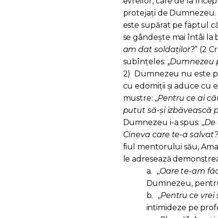
evreilor, care de la înc
protejați de Dumnezeu. 
este supărat pe faptul că 
se gândește mai întâi la ba
am dat soldaților?
” (2 C
subînțeles: ,,
Dumnezeu po
2)
Dumnezeu nu este prez
cu edomiții și aduce cu e
mustre: ,,
Pentru ce ai că
putut să-și izbăvească 
Dumnezeu i-a spus: ,,
De 
Cineva care te-a salvat
fiul mentorului său, Amaț
le adresează demonstrează
a.
,,
Oare te-am făc
Dumnezeu, pentru c
b.
,,
Pentru ce vrei s
intimideze pe prof