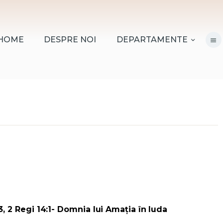
HOME
DESPRE NOI
HOME
DESPRE NOI
DEPARTAMENTE
DEPARTAMENTE
RESURSE
CITIREA BIBLIEI
MISIUNEA BETANIA
CONTACT
INFORMAȚII
LOGIN MEMBER
 2 Regi 14:1- Domnia lui Amația în Iuda
PORTAL