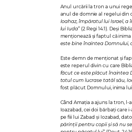
Anul urcării la tron a unui reg
anul de domnie al regelui din ce
Ioahaz, împăratul lui Israel, a
lui Iuda
” (2 Regi 14:1). Deși B
menționează și faptul că inima 
este bine înaintea Domnului, d
Este demn de menționat și fapt
este reperul divin cu care Biblia
făcut ce este plăcut înaintea D
totul cum lucrase tatăl său, I
fost plăcut Domnului, inima lu
Când Amația a ajuns la tron, l-
Ioazabad, cei doi bărbați care i
pe fiii lui Zabad și Iozabad, dato
părinții pentru copii și să nu 
pentru păcatul lui
” (Deut. 24: