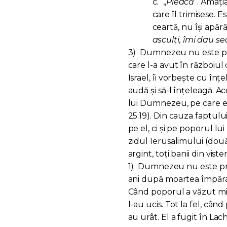
c.
,,
Pleacă
”. Amaț
care îl trimisese. 
ceartă, nu își apără
asculți, îmi dau 
3)
Dumnezeu nu este pre
care l-a avut în războiul 
Israel, îi vorbește cu în
audă și să-l înțeleagă. A
lui Dumnezeu, pe care el 
25:19). Din cauza faptulu
pe el, ci și pe poporul lu
zidul Ierusalimului (două
argint, toți banii din viste
1)
Dumnezeu nu este preze
ani după moartea împăratu
Când poporul a văzut mișe
l-au ucis. Tot la fel, câ
au urât. El a fugit în Lach