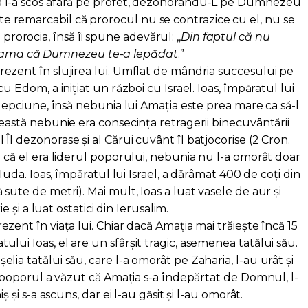
ia l-a scos afară pe profet, dezonorându-L pe Dumnezeu
Este remarcabil că prorocul nu se contrazice cu el, nu se
 prorocia, însă îi spune adevărul: ,,
Din faptul că nu
seama că Dumnezeu te-a lepădat
.”
zent în slujirea lui. Umflat de mândria succesului pe
cu Edom, a inițiat un război cu Israel. Ioas, împăratul lui
țelepciune, însă nebunia lui Amația este prea mare ca să-l
ceastă nebunie era consecința retragerii binecuvântării
Îl dezonorase și al Cărui cuvânt îl batjocorise (2 Cron.
i că el era liderul poporului, nebunia nu l-a omorât doar
i Iuda. Ioas, împăratul lui Israel, a dărâmat 400 de coți din
 sute de metri). Mai mult, Ioas a luat vasele de aur și
rie și a luat ostatici din Ierusalim.
nt în viața lui. Chiar dacă Amația mai trăiește încă 15
lui Ioas, el are un sfârșit tragic, asemenea tatălui său.
lia tatălui său, care l-a omorât pe Zaharia, l-au urât și
nd poporul a văzut că Amația s-a îndepărtat de Domnul, l-
iș și s-a ascuns, dar ei l-au găsit și l-au omorât.