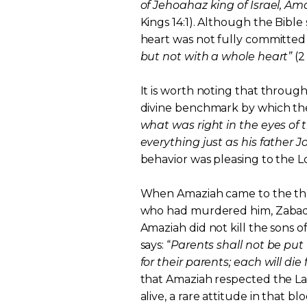
of Jehoahaz king of Israel, Am
Kings 14:1). Although the Bible 
heart was not fully committed 
but not with a whole heart”
(2
It is worth noting that throug
divine benchmark by which the
what was right in the eyes of t
everything just as his father
behavior was pleasing to the L
When Amaziah came to the thro
who had murdered him, Zabad 
Amaziah did not kill the sons
says: “
Parents shall not be put 
for their parents; each will die 
that Amaziah respected the Law
alive, a rare attitude in that bl