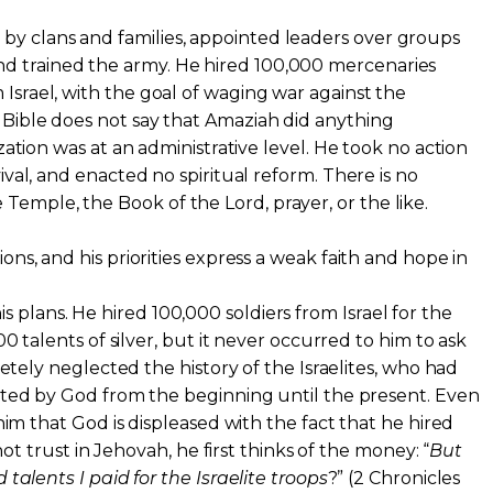
by clans and families, appointed leaders over groups
d trained the army. He hired 100,000 mercenaries
 Israel, with the goal of waging war against the
e Bible does not say that Amaziah did anything
nization was at an administrative level. He took no action
evival, and enacted no spiritual reform. There is no
Temple, the Book of the Lord, prayer, or the like.
tions, and his priorities express a weak faith and hope in
is plans. He hired 100,000 soldiers from Israel for the
 talents of silver, but it never occurred to him to ask
etely neglected the history of the Israelites, who had
ed by God from the beginning until the present. Even
im that God is displeased with the fact that he hired
ot trust in Jehovah, he first thinks of the money: “
But
alents I paid for the Israelite troops
?” (2 Chronicles