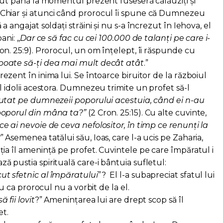
eput până la momentul prezent fuseseră călăuziți și
Chiar și atunci când prorocul îi spune că Dumnezeu
a angajat soldați străini și nu s-a încrezut în Iehova, el
ni: ,,
Dar ce să fac cu cei 100.000 de talanți pe care i-
ron. 25:9). Prorocul, un om înțelept, îi răspunde cu
ate să-ți dea mai mult decât atât
.”
ent în inima lui. Se întoarce biruitor de la războiul
l idolii acestora. Dumnezeu trimite un profet să-l
utat pe dumnezeii poporului acestuia, când ei n-au
poporul din mâna ta?”
(2 Cron. 25:15). Cu alte cuvinte,
ce ai nevoie de ceva nefolositor, în timp ce renunți la
?
” Asemenea tatălui său, Ioas, care l-a ucis pe Zaharia,
ia îl amenință pe profet. Cuvintele pe care împăratul i
 pustia spirituală care-i bântuia sufletul:
ut sfetnic al împăratului
”? El l-a subapreciat sfatul lui
a prorocul nu a vorbit de la el.
ă fii lovit
?” Amenințarea lui are drept scop să îl
et.