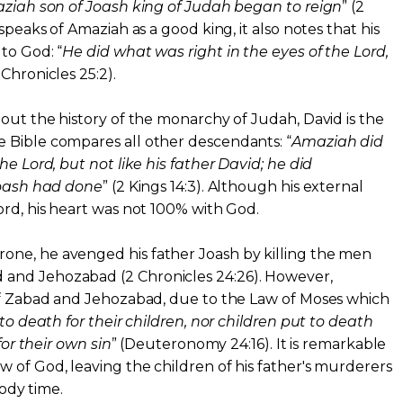
aziah son of Joash king of Judah began to reign
” (2
speaks of Amaziah as a good king, it also notes that his
to God: “
He did what was right in the eyes of the Lord,
 Chronicles 25:2).
hout the history of the monarchy of Judah, David is the
 Bible compares all other descendants: “
Amaziah did
he Lord, but not like his father David; he did
 Joash had done
” (2 Kings 14:3). Although his external
ord, his heart was not 100% with God.
ne, he avenged his father Joash by killing the men
and Jehozabad (2 Chronicles 24:26). However,
 of Zabad and Jehozabad, due to the Law of Moses which
to death for their children, nor children put to death
for their own sin
” (Deuteronomy 24:16). It is remarkable
 of God, leaving the children of his father's murderers
oody time.