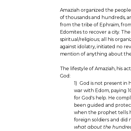
Amaziah organized the people 
of thousands and hundreds, an
from the tribe of Ephraim, from
Edomites to recover a city. Th
spiritual/religious; all his orga
against idolatry, initiated no r
mention of anything about the 
The lifestyle of Amaziah, his ac
God:
1)
God is not present in h
war with Edom, paying 100
for God's help. He compl
been guided and protect
when the prophet tells h
foreign soldiers and did n
what about the hundred t