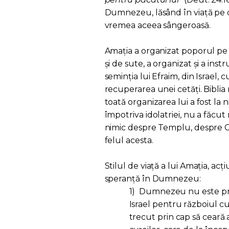
Dumnezeu, lăsând în viață pe copi
vremea aceea sângeroasă.
Amația a organizat poporul pe se
și de sute, a organizat și a ins
seminția lui Efraim, din Israel,
recuperarea unei cetăți. Biblia n
toată organizarea lui a fost la 
împotriva idolatriei, nu a făcut
nimic despre Templu, despre 
felul acesta.
Stilul de viață a lui Amația, acți
speranță în Dumnezeu:
1)
Dumnezeu nu este prez
Israel pentru războiul cu
trecut prin cap să ceară 