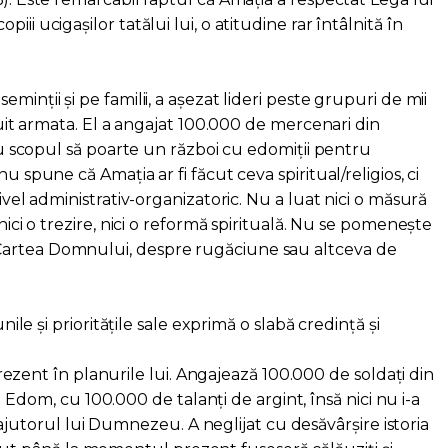
ii ucigașilor tatălui lui, o atitudine rar întâlnită în
minții și pe familii, a așezat lideri peste grupuri de mii
truit armata. El a angajat 100.000 de mercenari din
 cu scopul să poarte un război cu edomiții pentru
u spune că Amația ar fi făcut ceva spiritual/religios, ci
nivel administrativ-organizatoric. Nu a luat nici o măsură
 nici o trezire, nici o reformă spirituală. Nu se pomenește
Cartea Domnului, despre rugăciune sau altceva de
unile și prioritățile sale exprimă o slabă credință și
ent în planurile lui. Angajează 100.000 de soldați din
 Edom, cu 100.000 de talanți de argint, însă nici nu i-a
ajutorul lui Dumnezeu. A neglijat cu desăvârșire istoria