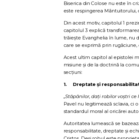
Biserica din Colose nu este în cri
este respingerea Mântuitorului, ci
Din acest motiv, capitolul 1 prezi
capitolul 3 explică transformarea 
trăiește Evanghelia în lume, nu d
care se exprimă prin rugăciune, c
Acest ultim capitol al epistolei m
misiune și de la doctrină la comu
secțiuni:
1.
Dreptate și responsabilitate
„Stăpânilor, dați robilor voștri ce 
Pavel nu legitimează sclavia, ci 
standardul moral al oricărei autor
Autoritatea lumească se bazează 
responsabilitate, dreptate și ech
Cristos. Deși robul este propriet