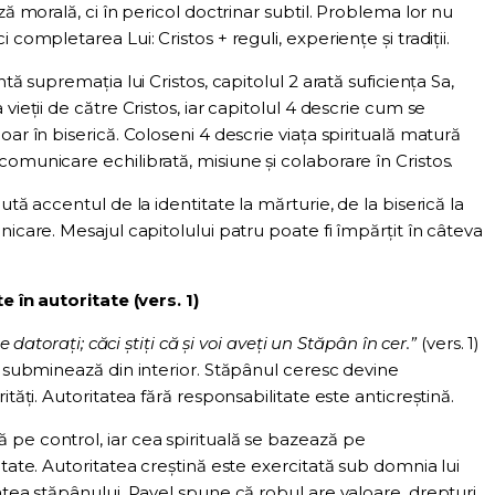
ză morală, ci în pericol doctrinar subtil. Problema lor nu
 completarea Lui: Cristos + reguli, experiențe și tradiții.
ntă supremația lui Cristos, capitolul 2 arată suficiența Sa,
vieții de către Cristos, iar capitolul 4 descrie cum se
oar în biserică. Coloseni 4 descrie viața spirituală matură
omunicare echilibrată, misiune și colaborare în Cristos.
ută accentul de la identitate la mărturie, de la biserică la
nicare. Mesajul capitolului patru poate fi împărțit în câteva
 în autoritate (vers. 1)
le datorați; căci știți că și voi aveți un Stăpân în cer.”
(vers. 1)
o subminează din interior. Stăpânul ceresc devine
ități. Autoritatea fără responsabilitate este anticreștină.
pe control, iar cea spirituală se bazează pe
itate. Autoritatea creștină este exercitată sub domnia lui
atea stăpânului, Pavel spune că robul are valoare, drepturi