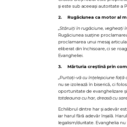
și este sub aceeași autoritate a P
2.
Rugăciunea ca motor al mis
„Stăruiți în rugăciune, vegheați 
Rugăciunea susține proclamarea Ev
proclamarea unui mesaj articulat, 
eliberat din închisoare, ci se r
Evangheliei.
3.
Mărturia creștină prin com
„Purtați-vă cu înțelepciune față
nu se izolează în biserică, ci fol
oportunitate de evanghelizare și
totdeauna cu har, dreasă cu sar
Echilibrul dintre har și adevăr e
iar harul fără adevăr înșală. Haru
legalism/duritate. Evanghelia nu