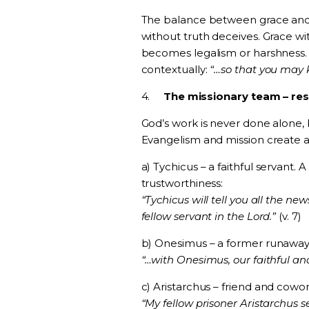
The balance between grace and tr
without truth deceives. Grace w
becomes legalism or harshness.
contextually:
“…so that you may 
4.
The missionary team – res
God’s work is never done alone, 
Evangelism and mission create a 
a)
Tychicus
– a faithful servant. 
trustworthiness:
“Tychicus will tell you all the ne
fellow servant in the Lord.”
(v. 7)
b)
Onesimus
– a former runaway 
“…with Onesimus, our faithful and
c)
Aristarchus
– friend and cowor
“My fellow prisoner Aristarchus s