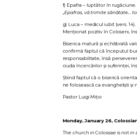
f) Epafra – luptător în rugăciun
„Epafras, vă trimite sănătate… to
g) Luca – medicul iubit (vers. 14). 
Menționat pozitiv în Coloseni, în
Biserica matură și echilibrată valo
confirmă faptul că începutul bu
responsabilitate, însă perseveren
ciuda încercărilor și suferinței, în
Știind faptul că o biserică orien
ne folosească ca evangheliști și m
Pastor Luigi Mițoi
Monday, January 26, Colossian
The church in Colossae is not in 