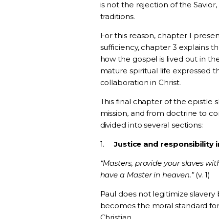
is not the rejection of the Savio
traditions.
For this reason, chapter 1 prese
sufficiency, chapter 3 explains t
how the gospel is lived out in th
mature spiritual life expressed
collaboration in Christ.
This final chapter of the epistle
mission, and from doctrine to 
divided into several sections:
1.
Justice and responsibility 
“Masters, provide your slaves wit
have a Master in heaven.”
(v. 1)
Paul does not legitimize slavery
becomes the moral standard for all
Christian.