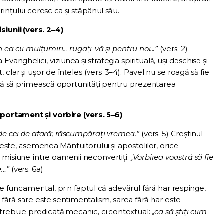
rințului ceresc ca și stăpânul său.
iunii (vers. 2–4)
în ea cu mulțumiri… rugați-vă și pentru noi…”
(vers. 2)
angheliei, viziunea și strategia spirituală, uși deschise și
clar și ușor de înțeles (vers. 3–4). Pavel nu se roagă să fie
oagă să primească oportunități pentru prezentarea
portament și vorbire (vers. 5–6)
 de cei de afară; răscumpărați vremea.”
(vers. 5) Creștinul
osește, asemenea Mântuitorului și apostolilor, orice
 misiune între oamenii neconvertiți:
„Vorbirea voastră să fie
e…”
(vers. 6a)
ste fundamental, prin faptul că adevărul fără har respinge,
l fără sare este sentimentalism, sarea fără har este
 trebuie predicată mecanic, ci contextual:
„ca să știți cum