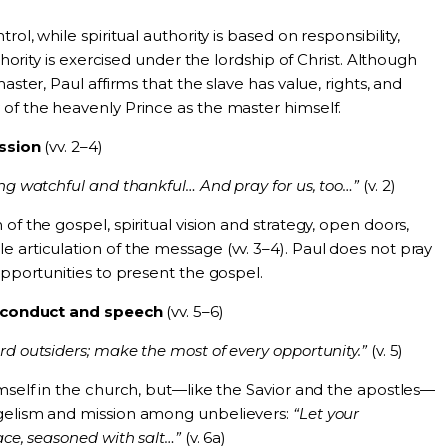
rol, while spiritual authority is based on responsibility,
uthority is exercised under the lordship of Christ. Although
aster, Paul affirms that the slave has value, rights, and
of the heavenly Prince as the master himself.
ssion
(vv. 2–4)
ing watchful and thankful… And pray for us, too…”
(v. 2)
of the gospel, spiritual vision and strategy, open doors,
 articulation of the message (vv. 3–4). Paul does not pray
opportunities to present the gospel.
h conduct and speech
(vv. 5–6)
rd outsiders; make the most of every opportunity.”
(v. 5)
imself in the church, but—like the Savior and the apostles—
ngelism and mission among unbelievers:
“Let your
ace, seasoned with salt…”
(v. 6a)