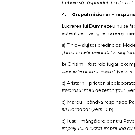
trebuie să răspundeți fiecăruia.”
4.
Grupul misionar – responsab
Lucrarea lui Dumnezeu nu se face n
autentice. Evanghelizarea și mis
a) Tihic – slujitor credincios. Mod
„Tihic, fratele preaiubit și slujit
b) Onisim – fost rob fugar, exem
care este dintr-ai voștri.”
(vers. 9)
c) Aristarh – prieten și colabora
tovarășul meu de temniță…”
(ver
d) Marcu – cândva respins de Pav
lui Barnaba”
(vers. 10b)
e) Iust – mângâiere pentru Pavel, p
împrejur… a lucrat împreună cu