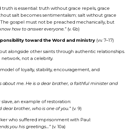
uth is essential: truth without grace repels, grace
ithout salt becomes sentimentalism; salt without grace
 The gospel must not be preached mechanically, but
know how to answer everyone.”
(v. 6b)
ponsibility toward the Word and ministry
(vv. 7–17)
but alongside other saints through authentic relationships.
network, not a celebrity.
A model of loyalty, stability, encouragement, and
ws about me. He is a dear brother, a faithful minister and
slave, an example of restoration:
 dear brother, who is one of you.”
(v. 9)
ker who suffered imprisonment with Paul:
ends you his greetings…”
(v. 10a)