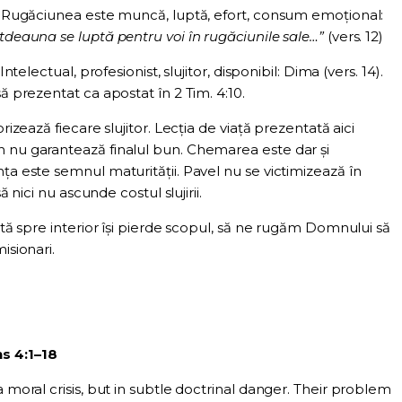
e. Rugăciunea este muncă, luptă, efort, consum emoțional:
tdeauna se luptă pentru voi în rugăciunile sale…”
(vers. 12)
Intelectual, profesionist, slujitor, disponibil: Dima (vers. 14).
să prezentat ca apostat în 2 Tim. 4:10.
rizează fiecare slujitor. Lecția de viață prezentată aici
n nu garantează finalul bun. Chemarea este dar și
ța este semnul maturității. Pavel nu se victimizează în
să nici nu ascunde costul slujirii.
tată spre interior își pierde scopul, să ne rugăm Domnului să
isionari.
s 4:1–18
a moral crisis, but in subtle doctrinal danger. Their problem