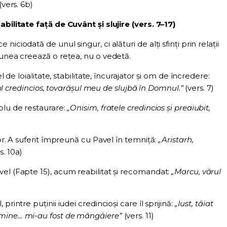
(vers. 6b)
ilitate față de Cuvânt și slujire (vers. 7–17)
iciodată de unul singur, ci alături de alți sfinți prin relații
iunea creează o rețea, nu o vedetă.
el de loialitate, stabilitate, încurajator și om de încredere:
orul credincios, tovarășul meu de slujbă în Domnul.”
(vers. 7)
plu de restaurare:
„Onisim, fratele credincios și preaiubit,
tor. A suferit împreună cu Pavel în temniță:
„Aristarh,
s. 10a)
el (Fapte 15), acum reabilitat și recomandat:
„Marcu, vărul
rintre puținii iudei credincioși care îl sprijină:
„Iust, tăiat
 mine… mi-au fost de mângâiere”
(vers. 11)