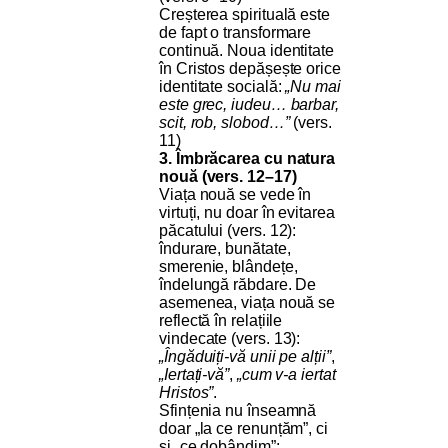
Creșterea spirituală este
de fapt o transformare
continuă. Noua identitate
în Cristos depășește orice
identitate socială:
„Nu mai
este grec, iudeu… barbar,
scit, rob, slobod…”
(vers.
11)
3. Îmbrăcarea cu natura
nouă (vers. 12–17)
Viața nouă se vede în
virtuți, nu doar în evitarea
păcatului (vers. 12):
îndurare, bunătate,
smerenie, blândețe,
îndelungă răbdare. De
asemenea, viața nouă se
reflectă în relațiile
vindecate (vers. 13):
„Îngăduiți-vă unii pe alții”
,
„Iertați-vă”
,
„cum v-a iertat
Hristos”
.
Sfințenia nu înseamnă
doar „la ce renunțăm”, ci
și „ce dobândim”: