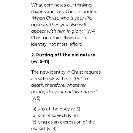
What dominates our thinking
shapes our lives. Christ is our life:
“When Christ, who is your life,
appears, then you also will
appear with him in glory.”
(v. 4)
Christian ethics flows out of
identity, not moral effort.
2. Putting off the old nature
(vv. 5–11)
The new identity in Christ requires
a real break with sin:
“Put to
death, therefore, whatever
belongs to your earthly nature.”
(v. 5)
(a) sins of the body (v. 5)
(b) sins of speech (v. 8)
(c) lying as an expression of the
old self (v. 9)