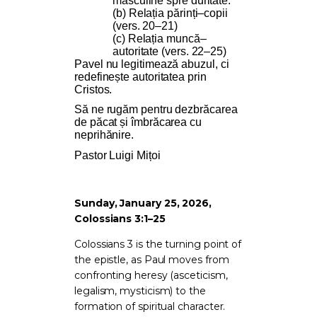
masculine spre duritate.
(b) Relația părinți–copii
(vers. 20–21)
(c) Relația muncă–
autoritate (vers. 22–25)
Pavel nu legitimează abuzul, ci
redefinește autoritatea prin
Cristos.
Să ne rugăm pentru dezbrăcarea
de păcat și îmbrăcarea cu
neprihănire.
Pastor Luigi Mițoi
Sunday, January 25, 2026,
Colossians 3:1–25
Colossians 3 is the turning point of
the epistle, as Paul moves from
confronting heresy (asceticism,
legalism, mysticism) to the
formation of spiritual character.