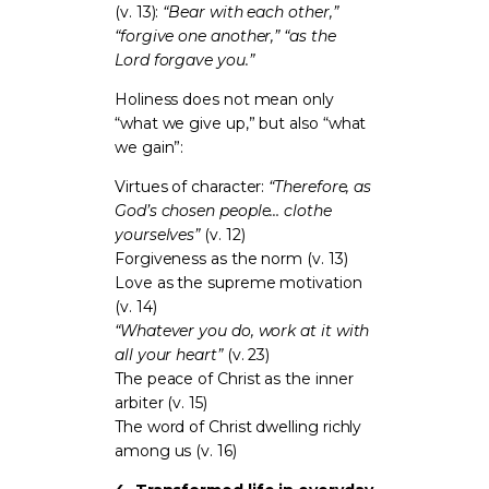
(v. 13):
“Bear with each other,”
“forgive one another,”
“as the
Lord forgave you.”
Holiness does not mean only
“what we give up,” but also “what
we gain”:
Virtues of character:
“Therefore, as
God’s chosen people… clothe
yourselves”
(v. 12)
Forgiveness as the norm (v. 13)
Love as the supreme motivation
(v. 14)
“Whatever you do, work at it with
all your heart”
(v. 23)
The peace of Christ as the inner
arbiter (v. 15)
The word of Christ dwelling richly
among us (v. 16)