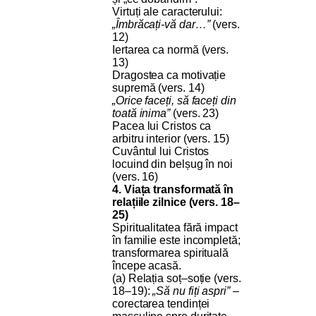
Virtuți ale caracterului:
„Îmbrăcați-vă dar…”
(vers.
12)
Iertarea ca normă (vers.
13)
Dragostea ca motivație
supremă (vers. 14)
„Orice faceți, să faceți din
toată inima”
(vers. 23)
Pacea lui Cristos ca
arbitru interior (vers. 15)
Cuvântul lui Cristos
locuind din belșug în noi
(vers. 16)
4. Viața transformată în
relațiile zilnice (vers. 18–
25)
Spiritualitatea fără impact
în familie este incompletă;
transformarea spirituală
începe acasă.
(a) Relația soț–soție (vers.
18–19):
„Să nu fiți aspri”
–
corectarea tendinței