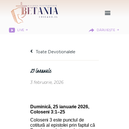
LIVE
DĂRUIEȘTE
HOME
DESPRE NOI
Toate Devotionalele
DEPARTAMENTE
RESURSE
25 ianuarie
CITIREA BIBLIEI
MISIUNEA BETANIA
3 februarie, 2026
CONTACT
INFORMAȚII
LOGIN MEMBER
Duminică, 25 ianuarie 2026,
Coloseni 3:1–25
PORTAL
Coloseni 3 este punctul de
cotitură al epistolei prin faptul că