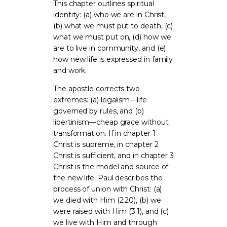
This chapter outlines spiritual
identity: (a) who we are in Christ,
(b) what we must put to death, (c)
what we must put on, (d) how we
are to live in community, and (e)
how new life is expressed in family
and work.
The apostle corrects two
extremes: (a) legalism—life
governed by rules, and (b)
libertinism—cheap grace without
transformation. If in chapter 1
Christ is supreme, in chapter 2
Christ is sufficient, and in chapter 3
Christ is the model and source of
the new life. Paul describes the
process of union with Christ: (a)
we died with Him (2:20), (b) we
were raised with Him (3:1), and (c)
we live with Him and through