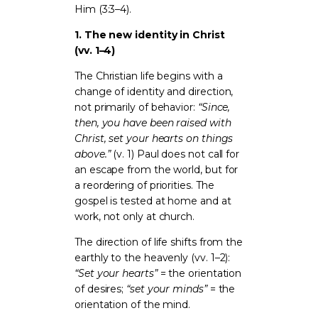
Him (3:3–4).
1. The new identity in Christ
(vv. 1–4)
The Christian life begins with a
change of identity and direction,
not primarily of behavior:
“Since,
then, you have been raised with
Christ, set your hearts on things
above.”
(v. 1) Paul does not call for
an escape from the world, but for
a reordering of priorities. The
gospel is tested at home and at
work, not only at church.
The direction of life shifts from the
earthly to the heavenly (vv. 1–2):
“Set your hearts”
= the orientation
of desires;
“set your minds”
= the
orientation of the mind.