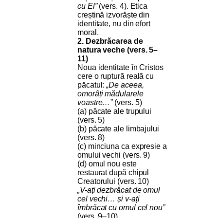
cu El”
(vers. 4). Etica
creștină izvorăște din
identitate, nu din efort
moral.
2. Dezbrăcarea de
natura veche (vers. 5–
11)
Noua identitate în Cristos
cere o ruptură reală cu
păcatul:
„De aceea,
omorâți mădularele
voastre…”
(vers. 5)
(a) păcate ale trupului
(vers. 5)
(b) păcate ale limbajului
(vers. 8)
(c) minciuna ca expresie a
omului vechi (vers. 9)
(d) omul nou este
restaurat după chipul
Creatorului (vers. 10)
„V-ați dezbrăcat de omul
cel vechi… și v-ați
îmbrăcat cu omul cel nou”
(vers. 9–10)