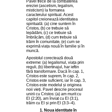
Pavel trece de la combaterea
ereziei (ascetism, legalism,
misticism) la formarea
caracterului spiritual. Acest
capitol creionează identitatea
spirituală: (a) cine suntem în
Cristos, (b) ce trebuie să
lepădăm, (c) ce trebuie să
îmbrăcăm, (d) cum trebuie să
trăim în comunitate, (e) cum se
exprimă viața nouă în familie și în
muncă.
Apostolul corectează două
extreme: (a) legalismul, viața prin
reguli, (b) libertinajul, har ieftin
fără transformare. Dacă în cap. 1,
Cristos este suprem, în cap. 2,
Cristos este suficient, iar în cap. 3,
Cristos este modelul și originea
noii vieți. Pavel descrie procesul
unirii cu Cristos: (a) am murit cu
El (2:20), am înviat cu El (3:1),
trăim cu El și prin El (3:3–4).
1. Noua identitate în