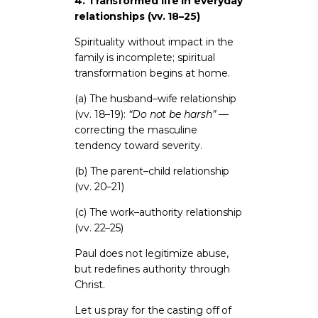
4. Transformed life in everyday
relationships (vv. 18–25)
Spirituality without impact in the
family is incomplete; spiritual
transformation begins at home.
(a) The husband–wife relationship
(vv. 18–19):
“Do not be harsh”
—
correcting the masculine
tendency toward severity.
(b) The parent–child relationship
(vv. 20–21)
(c) The work–authority relationship
(vv. 22–25)
Paul does not legitimize abuse,
but redefines authority through
Christ.
Let us pray for the casting off of