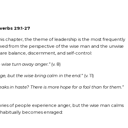
verbs 29:1-27
s chapter, the theme of leadership is the most frequently
iewed from the perspective of the wise man and the unwise
are balance, discernment, and self-control:
he wise turn away anger.”
(v. 8)
rage, but the wise bring calm in the end.”
(v. 11)
ks in haste? There is more hope for a fool than for them.”
gories of people experience anger, but the wise man calms
 habitually becomes enraged: