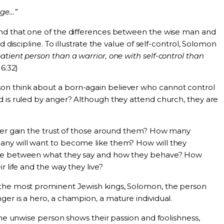
rage…”
nd that one of the differences between the wise man and
d discipline. To illustrate the value of self-control, Solomon
patient person than a warrior, one with self-control than
6:32)
n think about a born-again believer who cannot control
d is ruled by anger? Although they attend church, they are
ever gain the trust of those around them? How many
any will want to become like them? How will they
nce between what they say and how they behave? How
r life and the way they live?
 the most prominent Jewish kings, Solomon, the person
er is a hero, a champion, a mature individual.
 the unwise person shows their passion and foolishness,