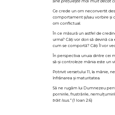
sine preţuieşte mai mult decât ci
Ce crede un om neconvertit des
comportament și/sau vorbire și ca
om conflictual.
În ce măsură un astfel de credinc
urma? Câți vor dori să devină ca 
cum se comportă? Câți Îl vor ved
În perspectiva unuia dintre cei 
să-și controleze mânia este un 
Potrivit versetului 11, la mânie, ne
înfrânarea și maturitatea.
Să ne rugăm lui Dumnezeu pentr
pornirile, frustrările, nemulțumiri
trăit Isus.”
(1 Ioan 2:6)