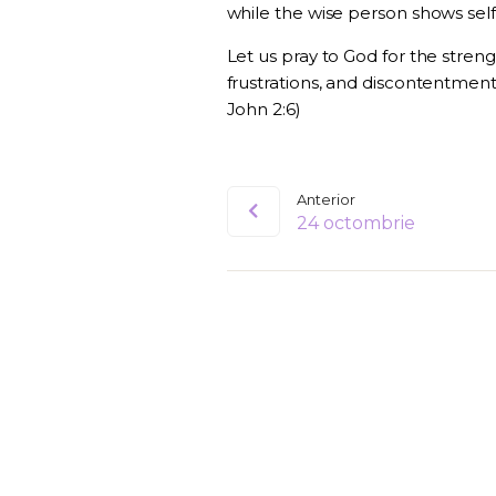
while the wise person shows self-
Let us pray to God for the streng
frustrations, and discontentmen
John 2:6)
Anterior
24 octombrie