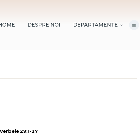
HOME
DESPRE NOI
HOME
DESPRE NOI
DEPARTAMENTE
DEPARTAMENTE
RESURSE
CITIREA BIBLIEI
MISIUNEA BETANIA
CONTACT
INFORMAȚII
LOGIN MEMBER
verbele 29:1-27
PORTAL