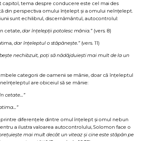
t capitol, tema despre conducere este cel mai des
vită din perspectiva omului înțelept și a omului neînțelept.
unii sunt echilibrul, discernământul, autocontrolul:
 în cetate,
dar înţelepţii potolesc mânia.”
(vers. 8)
patima,
dar înţeleptul o stăpâneşte.”
(vers. 11)
beşte nechibzuit, poţi să nădăjduieşti mai mult de la un
ambele categorii de oamenii se mânie, doar că înțeleptul
 neînțeleptul are obiceiul să se mânie:
 în cetate…”
patima…”
printre diferențele dintre omul înțelept și omul nebun
 Pentru a ilustra valoarea autocontrolului, Solomon face o
 preţuieşte mai mult decât un viteaz şi cine este stăpân pe