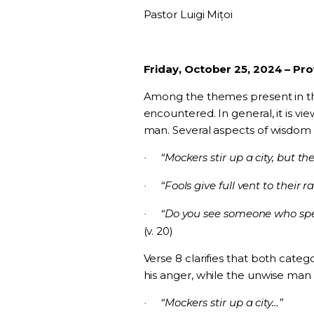
Pastor Luigi Mițoi
Friday, October 25, 2024 – Pro
Among the themes present in thi
encountered. In general, it is v
man. Several aspects of wisdom 
“Mockers stir up a city, but t
·
“Fools give full vent to their 
·
“Do you see someone who spea
·
(v. 20)
Verse 8 clarifies that both cate
his anger, while the unwise man
“Mockers stir up a city…”
·