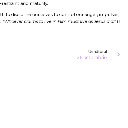
restraint and maturity.
th to discipline ourselves to control our anger, impulses,
t:
“Whoever claims to live in Him must live as Jesus did.”
(1
Următorul
26 octombrie