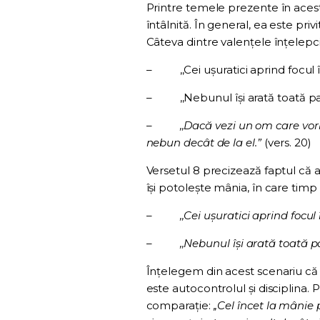
Printre temele prezente în aces
întâlnită. În general, ea este pri
Câteva dintre valențele înțelepci
–
,,Cei uşuratici aprind focul
–
,,Nebunul îşi arată toată 
–
,,Dacă vezi un om care vor
nebun decât de la el.”
(vers. 20)
Versetul 8 precizează faptul că 
își potolește mânia, în care timp
–
,,Cei uşuratici aprind focul
–
,,Nebunul îşi arată toată 
Înțelegem din acest scenariu că 
este autocontrolul și disciplina.
comparație:
,,Cel încet la mânie