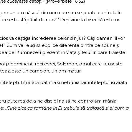
ne cucereşte cetăţi.”
(Proverbele 16:32)
pre un om născut din nou care nu se poate controla în
re este stăpânit de nervi? Deși vine la biserică este un
ios va câștiga încrederea celor din jur? Câți oameni îl vor
el? Cum va reuși să explice diferența dintre ce spune și
ea pe Dumnezeu prezent în viața și felul în care trăiește?
mai proeminenți regi evrei, Solomon, omul care reușește
viteaz, este un campion, un om matur.
înțeleptul îți arată patima și nebunia, iar înțeleptul își arată
u puterea de a ne disciplina să ne controlăm mânia,
le:
,,Cine zice că rămâne în El trebuie să trăiască şi el cum a