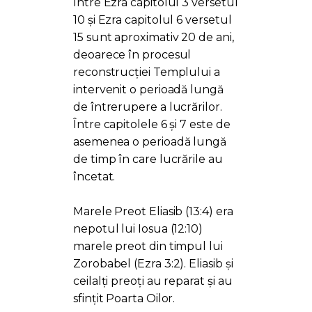
Între Ezra capitolul 3 versetul
10 și Ezra capitolul 6 versetul
15 sunt aproximativ 20 de ani,
deoarece în procesul
reconstrucției Templului a
intervenit o perioadă lungă
de întrerupere a lucrărilor.
Între capitolele 6 și 7 este de
asemenea o perioadă lungă
de timp în care lucrările au
încetat.
Marele Preot Eliasib (13:4) era
nepotul lui Iosua (12:10)
marele preot din timpul lui
Zorobabel (Ezra 3:2). Eliasib și
ceilalți preoți au reparat și au
sfințit Poarta Oilor.