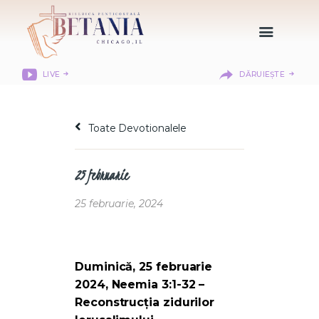
LIVE
DĂRUIEȘTE
HOME
DESPRE NOI
Toate Devotionalele
DEPARTAMENTE
RESURSE
25 februarie
CITIREA BIBLIEI
MISIUNEA BETANIA
25 februarie, 2024
CONTACT
INFORMAȚII
LOGIN MEMBER
Duminică, 25 februarie
PORTAL
2024, Neemia 3:1-32 –
Reconstrucția zidurilor