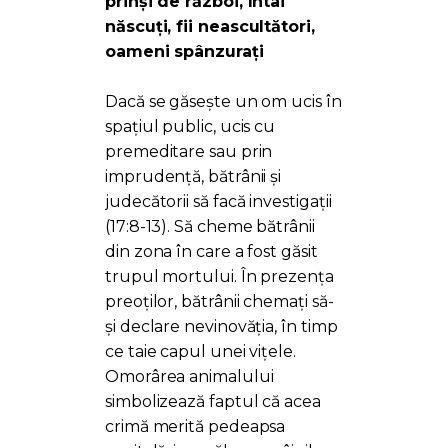
prinși de război, întâi
născuți, fii neascultători,
oameni spânzurați
Dacă se găsește un om ucis în
spațiul public, ucis cu
premeditare sau prin
imprudență, bătrânii și
judecătorii să facă investigații
(17:8-13). Să cheme bătrânii
din zona în care a fost găsit
trupul mortului. În prezența
preoților, bătrânii chemați să-
și declare nevinovăția, în timp
ce taie capul unei vițele.
Omorârea animalului
simbolizează faptul că acea
crimă merită pedeapsa