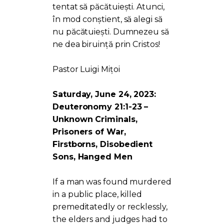
tentat să păcătuiești. Atunci,
în mod conștient, să alegi să
nu păcătuiești. Dumnezeu să
ne dea biruință prin Cristos!
Pastor Luigi Mițoi
Saturday, June 24, 2023:
Deuteronomy 21:1-23 –
Unknown Criminals,
Prisoners of War,
Firstborns, Disobedient
Sons, Hanged Men
If a man was found murdered
in a public place, killed
premeditatedly or recklessly,
the elders and judges had to