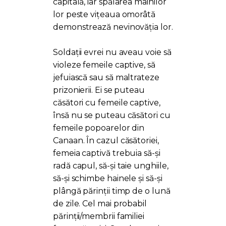
capitală, iar spălarea mâinilor
lor peste vițeaua omorâtă
demonstrează nevinovăția lor.
Soldații evrei nu aveau voie să
violeze femeile captive, să
jefuiască sau să maltrateze
prizonierii. Ei se puteau
căsători cu femeile captive,
însă nu se puteau căsători cu
femeile popoarelor din
Canaan. În cazul căsătoriei,
femeia captivă trebuia să-și
radă capul, să-și taie unghiile,
să-și schimbe hainele și să-și
plângă părinții timp de o lună
de zile. Cel mai probabil
părinții/membrii familiei