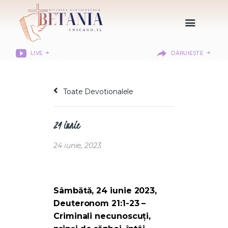
LIVE
DĂRUIEȘTE
HOME
DESPRE NOI
Toate Devotionalele
DEPARTAMENTE
RESURSE
24 iunie
CITIREA BIBLIEI
MISIUNEA BETANIA
24 iunie, 2023
CONTACT
INFORMAȚII
LOGIN MEMBER
Sâmbătă, 24 iunie 2023,
PORTAL
Deuteronom 21:1-23 –
Criminali necunoscuți,