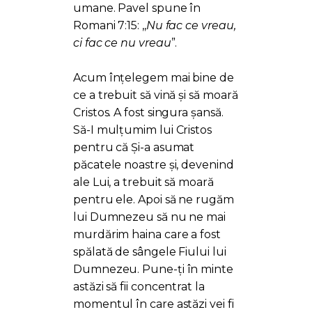
umane. Pavel spune în
Romani 7:15: ,,
Nu fac ce vreau,
ci fac ce nu vreau
”.
Acum înțelegem mai bine de
ce a trebuit să vină și să moară
Cristos. A fost singura șansă.
Să-I mulțumim lui Cristos
pentru că Și-a asumat
păcatele noastre și, devenind
ale Lui, a trebuit să moară
pentru ele. Apoi să ne rugăm
lui Dumnezeu să nu ne mai
murdărim haina care a fost
spălată de sângele Fiului lui
Dumnezeu. Pune-ți în minte
astăzi să fii concentrat la
momentul în care astăzi vei fi