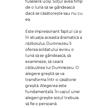
fuseseră uciși. Soțul avea timp
de o lună să se gândească
dacă se căsătorește sau nu cu
ea.
Este impresionant faptul că și
în situația aceasta dramatică a
războiului, Dumnezeu îi
oferea soldatului evreu o
lună să se gândească, să
examineze, să ceară
călăuzirea lui Dumnezeu. O
alegere greșită se va
transforma într-o căsătorie
greșită. Alegerea este
fundamentală. În cazul unei
alegeri greșite soțul trebuia
să fie o persoană