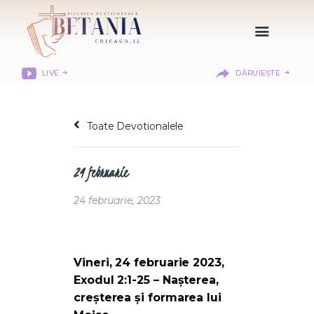
LIVE
DĂRUIEȘTE
HOME
DESPRE NOI
Toate Devotionalele
DEPARTAMENTE
RESURSE
24 februarie
CITIREA BIBLIEI
MISIUNEA BETANIA
24 februarie, 2023
CONTACT
INFORMAȚII
BETHANY CHRISTIAN
Vineri, 24 februarie 2023,
ACADEMY
Exodul 2:1-25 – Nașterea,
creșterea și formarea lui
LOGIN MEMBER