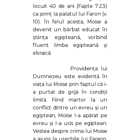
locuit 40 de ani (Fapte 7:23)
ca prinț la palatul lui Faron (v.
10). În felul acesta, Moise a
devenit un bărbat educat în
știința egipteană, vorbind
fluent limba egipteană și
ebraică.
Providența lui
Dumnezeu este evidentă în
viața lui Moise prin faptul că i-
a purtat de grijă în condiții
limită. Fiind martor la un
conflict dintre un evreu și un
egiptean, Moise l-a apărat pe
evreu și l-a ucis pe egiptean.
Vestea despre crima lui Moise
a ajuns la urechile lui Faraon.