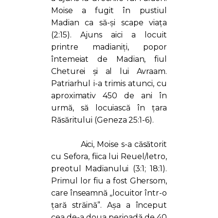
Moise a fugit în pustiul
Madian ca să-și scape viața
(2:15). Ajuns aici a locuit
printre madianiți, popor
întemeiat de Madian, fiul
Cheturei și al lui Avraam.
Patriarhul i-a trimis atunci, cu
aproximativ 450 de ani în
urmă, să locuiască în țara
Răsăritului (Geneza 25:1-6).
Aici, Moise s-a căsătorit
cu Sefora, fiica lui Reuel/Ietro,
preotul Madianului (3:1; 18:1).
Primul lor fiu a fost Ghersom,
care înseamnă ,,locuitor într-o
țară străină”. Așa a început
cea de-a doua perioadă de 40