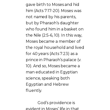
gave birth to Moses and hid
him (Acts 7:17-20). Moses was
not named by his parents,
but by Pharaoh’s daughter
who found him in a basket on
the Nile (2:5-6, 10). In this way,
Moses became a member of
the royal household and lived
for 40 years (Acts 7:23) as a
prince in Pharaoh’s palace (v.
10). And so, Moses became a
man educated in Egyptian
science, speaking both
Egyptian and Hebrew
fluently.
God’s providence is
evident in Moses’ life in that