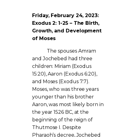
Friday, February 24, 2023:
Exodus 2: 1-25 – The Birth,
Growth, and Development
of Moses
The spouses Amram
and Jochebed had three
children: Miriam (Exodus
15:20), Aaron (Exodus 6:20),
and Moses (Exodus 7:7).
Moses, who was three years
younger than his brother
Aaron, was most likely born in
the year 1526 BC, at the
beginning of the reign of
Thutmose I. Despite
Pharaoh’s decree, Jochebed