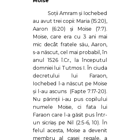
Moise
PORTAL
Soții Amram și Iochebed
au avut trei copii: Maria (15:20),
Aaron (6:20) și Moise (7:7).
Moise, care era cu 3 ani mai
mic decât fratele său, Aaron,
s-a născut, cel mai probabil, în
anul 1526 î.Cr., la începutul
domniei lui Tutmos I. În ciuda
decretului lui Faraon,
Iochebed l-a născut pe Moise
și l-au ascuns (Fapte 7:17-20).
Nu părinții i-au pus copilului
numele Moise, ci fata lui
Faraon care l-a găsit pus într-
un sicriaș pe Nil (2:5-6, 10). În
felul acesta, Moise a devenit
membru al casei regale, a