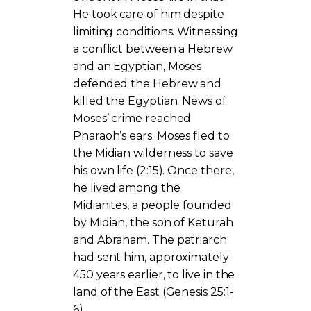
He took care of him despite
limiting conditions. Witnessing
a conflict between a Hebrew
and an Egyptian, Moses
defended the Hebrew and
killed the Egyptian. News of
Moses’ crime reached
Pharaoh’s ears. Moses fled to
the Midian wilderness to save
his own life (2:15). Once there,
he lived among the
Midianites, a people founded
by Midian, the son of Keturah
and Abraham. The patriarch
had sent him, approximately
450 years earlier, to live in the
land of the East (Genesis 25:1-
6).