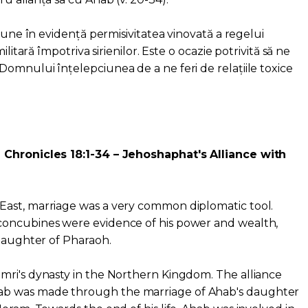
 pune în evidență permisivitatea vinovată a regelui
litară împotriva sirienilor. Este o ocazie potrivită să ne
omnului înțelepciunea de a ne feri de relațiile toxice
 Chronicles 18:1-34 – Jehoshaphat's Alliance with
ast, marriage was a very common diplomatic tool.
concubines were evidence of his power and wealth,
 daughter of Pharaoh.
mri's dynasty in the Northern Kingdom. The alliance
b was made through the marriage of Ahab's daughter