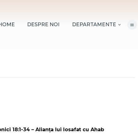
HOME
DESPRE NOI
HOME
DESPRE NOI
DEPARTAMENTE
DEPARTAMENTE
RESURSE
CITIREA BIBLIEI
MISIUNEA BETANIA
CONTACT
INFORMAȚII
LOGIN MEMBER
nici 18:1-34 – Alianța lui Iosafat cu Ahab
PORTAL