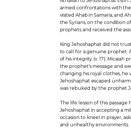
Athaliah to Jehoshaphat's son J
armed confrontations with the 
visited Ahab in Samaria, and A
the Syrians, on the condition o
prophets and received the ass
King Jehoshaphat did not trust
to call for a genuine prophet.
of his integrity (v. 17). Micaiah
the prophet's message and wen
changing his royal clothes, he
Jehoshaphat escaped unharme
was rebuked by the prophet Jeh
The life lesson of this passage
Jehoshaphat in accepting a milit
occasion to kneel in prayer, as
and unhealthy environments.