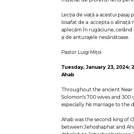
Lecția de viață a acestui pasaj
Iosafat de a accepta o alinață mi
aplecăm în rugăciune, cerând D
și de anturajele nesănătoase.
Pastor Luigi Mițoi
Tuesday, January 23, 2024: 2
Ahab
Throughout the ancient Near E
Solomon's 700 wives and 300 
especially his marriage to the
Ahab was the second king of O
between Jehoshaphat and Aha