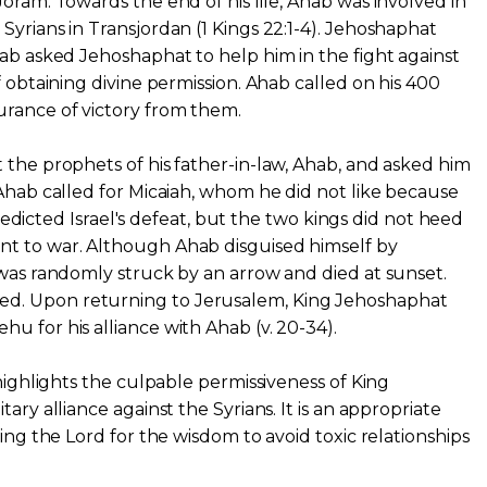
oram. Towards the end of his life, Ahab was involved in
Syrians in Transjordan (1 Kings 22:1-4). Jehoshaphat
hab asked Jehoshaphat to help him in the fight against
f obtaining divine permission. Ahab called on his 400
urance of victory from them.
 the prophets of his father-in-law, Ahab, and asked him
 Ahab called for Micaiah, whom he did not like because
 predicted Israel's defeat, but the two kings did not heed
t to war. Although Ahab disguised himself by
 was randomly struck by an arrow and died at sunset.
d. Upon returning to Jerusalem, King Jehoshaphat
u for his alliance with Ahab (v. 20-34).
 highlights the culpable permissiveness of King
ary alliance against the Syrians. It is an appropriate
king the Lord for the wisdom to avoid toxic relationships