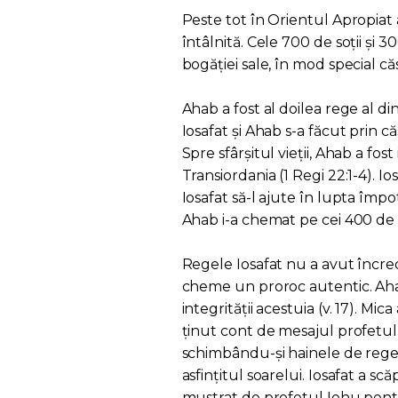
Peste tot în Orientul Apropiat 
întâlnită. Cele 700 de soții și
bogăției sale, în mod special căs
Ahab a fost al doilea rege al di
Iosafat și Ahab s-a făcut prin căsă
Spre sfârșitul vieții, Ahab a fos
Transiordania (1 Regi 22:1-4). Io
Iosafat să-l ajute în lupta împot
Ahab i-a chemat pe cei 400 de pro
Regele Iosafat nu a avut încrede
cheme un proroc autentic. Aha
integrității acestuia (v. 17). Mic
ținut cont de mesajul profetulu
schimbându-și hainele de rege, a
asfințitul soarelui. Iosafat a sc
mustrat de profetul Iehu pentr