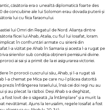
antic, căsătoria era o unealtă diplomatică foarte des
 300 de concubine ale lui Solomon erau dovada puterii și
ătoria lui cu fiica faraonului.
nastiei lui Omri din Regatul de Nord. Alianța dintre
toria fiicei lui Ahab, Atalia, cu fiul lui Iosafat, Ioram.
t implicat în confruntări armate cu sirienii din
safat l-a vizitat pe Ahab în Samaria și acesta l-a rugat pe
riva sirienilor sub condiția obținerii pemisiunii divine.
roci ai sai și a primit de la ei asigurarea victoriei.
re în prorocii cuscrului său, Ahab, și l-a rugat să
b l-a chemat pe Mica pe care nu-l plăcea datorită
a a prezis înfrângerea Israelului, însă cei doi regi nu au
i și au plecat la război. Deși Ahab s-a deghizat,
 fost lovit de o săgeată ,,la întâmplare” și a murit la
ăpat nevătămat. Ajuns la Ierusalim, regele Iosafat a fost
u alianța sa cu Ahab (v. 20-34).