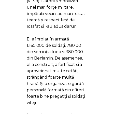
(v. 7-9). Datorită mobilizării
unei mari forțe militare,
împărații vecini au manifestat
teamă și respect față de
Iosafat și i-au adus daruri.
El a înrolat în armată
1.160.000 de soldați, 780.00
din seminția Iuda și 380.000
din Beniamin. De asemenea,
el a construit, a fortificat și a
aprovizionat multe cetăți,
strângând foarte multă
hrană. Și-a organizat o gardă
personală formată din ofițeri
foarte bine pregătiți și soldați
viteji.