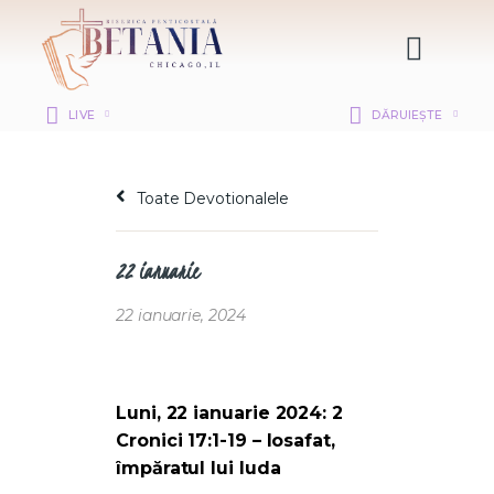
LIVE
DĂRUIEȘTE
Toate Devotionalele
HOME
DESPRE NOI
22 ianuarie
DEPARTAMENTE
RESURSE
22 ianuarie, 2024
CITIREA BIBLIEI
MISIUNEA BETANIA
CONTACT
Luni, 22 ianuarie 2024: 2
INFORMAȚII
Cronici 17:1-19 – Iosafat,
împăratul lui Iuda
BETHANY CHRISTIAN