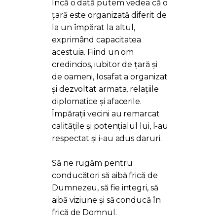
Încă o dată putem vedea că o
țară este organizată diferit de
la un împărat la altul,
exprimând capacitatea
acestuia. Fiind un om
credincios, iubitor de țară și
de oameni, Iosafat a organizat
și dezvoltat armata, relațiile
diplomatice și afacerile.
Împărații vecini au remarcat
calitățile și potențialul lui, l-au
respectat și i-au adus daruri.
Să ne rugăm pentru
conducători să aibă frică de
Dumnezeu, să fie integri, să
aibă viziune și să conducă în
frică de Domnul.