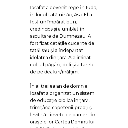
ACADEMY
Iosafat a devenit rege în Iuda,
LOGIN MEMBER
în locul tatălui său, Asa. El a
PORTAL
fost un împărat bun,
credincios și a umblat în
ascultare de Dumnezeu. A
fortificat cetățile cucerite de
tatăl său și a îndepărtat
idolatria din țară. A eliminat
cultul păgân, idolii și altarele
de pe dealuri/înălțimi.
În al treilea an de domnie,
Iosafat a organizat un sistem
de educație biblică în țară,
trimițând căpetenii, preoți și
leviți să-i învețe pe oameni în
orașele lor Cartea Domnului