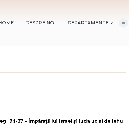
HOME
DESPRE NOI
HOME
DESPRE NOI
DEPARTAMENTE
DEPARTAMENTE
RESURSE
CITIREA BIBLIEI
MISIUNEA BETANIA
CONTACT
INFORMAȚII
LOGIN MEMBER
gi 9:1-37 – Împărații lui Israel și Iuda uciși de Iehu
PORTAL