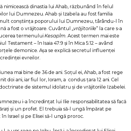
nimicească dinastia lui Ahab, răzbunând în felul
obilor lui Dumnezeu. Ahab și Izabela au fost familia
 mult conștiința poporului lui Dumnezeu, târându-l în
ă a fost o vrăjitoare. Cuvântul ,,
vrăjitoriile
” la care s-a
raducerea termenului
Kesapîm
. Acest termen mai este
iul Testament – în Isaia 47:9 și în Mica 5:12 – având
forțele demonice. Așa se explică secretul influenței
credinței evreilor.
unea mai bine de 36 de ani. Soțul ei, Ahab, a fost rege
nit doi ani, iar fiul lor, Ioram, a condus țara 12 ani. Cel
octrinate de sistemul idolatru și de vrăjitoriile Izabelei.
Dumnezeu i-a încredințat lui Ilie responsabilitatea să facă
ărați și un profet. El trebuia să-l ungă împărat pe
în Israel și pe Elisei să-l ungă proroc.
l-a uns rege pe Iehu, însă i-a încredințat lui Elisei