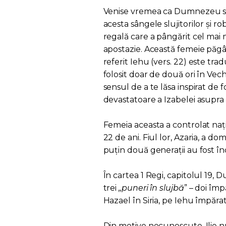
Venise vremea ca Dumnezeu să 
acesta sângele slujitorilor și r
regală care a pângărit cel mai
apostazie. Această femeie păgân
referit Iehu (vers. 22) este t
folosit doar de două ori în Vech
sensul de a te lăsa inspirat de 
devastatoare a Izabelei asupra 
Femeia aceasta a controlat nați
22 de ani. Fiul lor, Azaria, a dom
puțin două generații au fost înd
În cartea 1 Regi, capitolul 19, 
trei
,,puneri în slujbă
” – doi împ
Hazael în Siria, pe Iehu împărat 
Din motive necunoscute, Ilie nu 