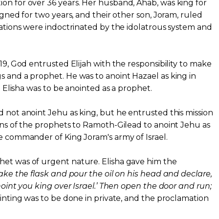
on for over 36 years. Her husband, Ahab, was king for
eigned for two years, and their other son, Joram, ruled
erations were indoctrinated by the idolatrous system and
 19, God entrusted Elijah with the responsibility to make
s and a prophet. He was to anoint Hazael as king in
nd Elisha was to be anointed as a prophet.
d not anoint Jehu as king, but he entrusted this mission
sons of the prophets to Ramoth-Gilead to anoint Jehu as
he commander of King Joram's army of Israel.
het was of urgent nature. Elisha gave him the
ake the flask and pour the oil on his head and declare,
anoint you king over Israel.’ Then open the door and run;
ointing was to be done in private, and the proclamation