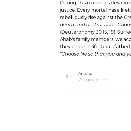
During this morning's devotiona
justice. Every mortal has a lif
rebelliously rise against the Cre
death and destruction… Choose
(Deuteronomy 30:15, 19). Stirr
Ahab's family members, we acc
they chose in life. God’s fatherl
“
Choose life so that you and 
Anterior
20 noiembrie