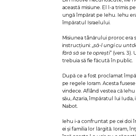
această misiune. El l-a trimis pe
ungă împărat pe Iehu. Iehu er
împăratul Israelului.
Misiunea tânărului proroc era s
instrucțiuni: ,,
să-l ungi cu untde
fără să se te oprești
” (vers. 3)
trebuia să fie făcută în public.
După ce a fost proclamat împăra
pe regele Ioram. Acesta fusese ră
vindece. Aflând vestea că Iehu i
său, Azaria, împăratul lui Iuda, 
Nabot.
Iehu i-a confruntat pe cei doi î
ei și familia lor lărgită. Ioram,