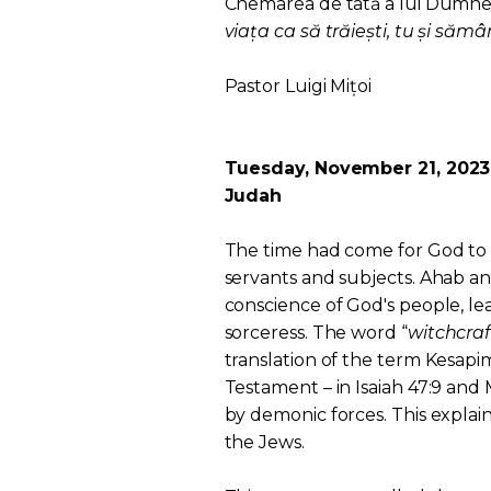
Chemarea de tată a lui Dumnezeu
viața ca să trăiești, tu și săm
Pastor Luigi Mițoi
Tuesday, November 21, 2023: 
Judah
The time had come for God to 
servants and subjects. Ahab an
conscience of God's people, l
sorceress. The word “
witchcraf
translation of the term Kesapim
Testament – in Isaiah 47:9 and 
by demonic forces. This explain
the Jews.