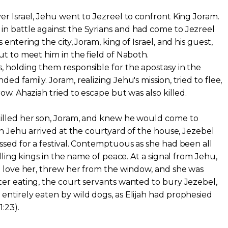
er Israel, Jehu went to Jezreel to confront King Joram.
n battle against the Syrians and had come to Jezreel
entering the city, Joram, king of Israel, and his guest,
ut to meet him in the field of Naboth.
 holding them responsible for the apostasy in the
ed family. Joram, realizing Jehu's mission, tried to flee,
ow. Ahaziah tried to escape but was also killed.
illed her son, Joram, and knew he would come to
en Jehu arrived at the courtyard of the house, Jezebel
ssed for a festival. Contemptuous as she had been all
illing kings in the name of peace. At a signal from Jehu,
t love her, threw her from the window, and she was
er eating, the court servants wanted to bury Jezebel,
ntirely eaten by wild dogs, as Elijah had prophesied
1:23).