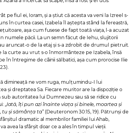
 Azaria a încercat să scape, însă a fost și el ucis.
 pe fiul ei, Ioram, și a știut că acesta va veni la Izreel s-
uns în curtea casei, Izabela îl aștepta stând la fereastră,
țuitoare, așa cum fusese de fapt toată viața, l-a acuzat
în numele păcii. La un semn făcut de Iehu, slujitorii
au aruncat-o de la etaj și s-a zdrobit de drumul pietruit.
de la curte au vrut s-o înmormânteze pe Izabela, însă
 în întregime de câinii sălbatici, așa cum prorocise Ilie
23).
stă dimineață ne vom ruga, mulțumindu-I lui
și dreptatea Sa. Fiecare muritor are la dispoziție o
ă sub autoritatea lui Dumnezeu sau să se ridice cu
 ,,
Iată, îți pun azi înainte viața și binele, moartea și
i, tu și sămânța ta
” (Deuteronom 30:15, 19). Pătrunși de
fârșitul dramatic al membrilor familiei lui Ahab,
 avea la sfârșit doar ce a ales în timpul vieții.