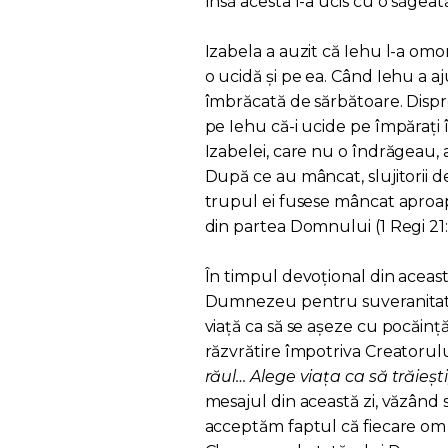
însă acesta l-a ucis cu o săgeată.
Izabela a auzit că Iehu l-a omorât
o ucidă și pe ea. Când Iehu a aj
îmbrăcată de sărbătoare. Dispre
pe Iehu că-i ucide pe împărați 
Izabelei, care nu o îndrăgeau, 
După ce au mâncat, slujitorii 
trupul ei fusese mâncat aproape
din partea Domnului (1 Regi 21:
În timpul devoțional din acea
Dumnezeu pentru suveranitatea 
viață ca să se așeze cu pocăinț
răzvrătire împotriva Creatorului:
răul… Alege viața ca să trăieșt
mesajul din această zi, văzând s
acceptăm faptul că fiecare om va