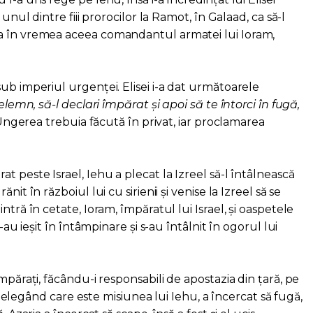
 unul dintre fiii prorocilor la Ramot, în Galaad, ca să-l
a în vremea aceea comandantul armatei lui Ioram,
ub imperiul urgenței. Elisei i-a dat următoarele
lemn, să-l declari împărat și apoi să te întorci în fugă,
. Ungerea trebuia făcută în privat, iar proclamarea
t peste Israel, Iehu a plecat la Izreel să-l întâlnească
nit în războiul lui cu sirienii și venise la Izreel să se
ntră în cetate, Ioram, împăratul lui Israel, și oaspetele
i-au ieșit în întâmpinare și s-au întâlnit în ogorul lui
mpărați, făcându-i responsabili de apostazia din țară, pe
 înțelegând care este misiunea lui Iehu, a încercat să fugă,