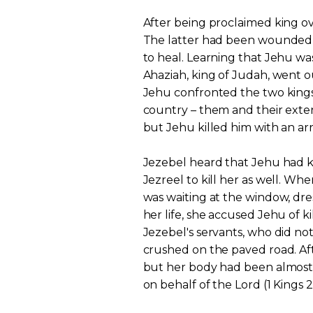
After being proclaimed king ov
The latter had been wounded i
to heal. Learning that Jehu was 
Ahaziah, king of Judah, went o
Jehu confronted the two kings,
country – them and their extend
but Jehu killed him with an arr
Jezebel heard that Jehu had k
Jezreel to kill her as well. Wh
was waiting at the window, dre
her life, she accused Jehu of k
Jezebel's servants, who did no
crushed on the paved road. Aft
but her body had been almost e
on behalf of the Lord (1 Kings 2