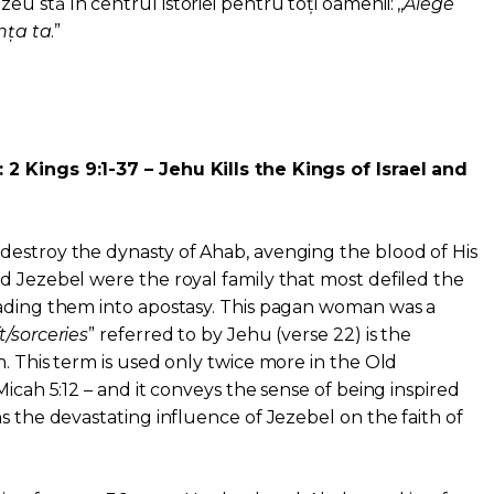
 stă în centrul istoriei pentru toți oamenii: ,,
Alege
ânța ta
.”
2 Kings 9:1-37 – Jehu Kills the Kings of Israel and
destroy the dynasty of Ahab, avenging the blood of His
d Jezebel were the royal family that most defiled the
eading them into apostasy. This pagan woman was a
t/sorceries
” referred to by Jehu (verse 22) is the
. This term is used only twice more in the Old
Micah 5:12 – and it conveys the sense of being inspired
s the devastating influence of Jezebel on the faith of