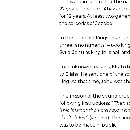
This woman controlled the nati
22 years. Their son, Ahaziah, r
for 12 years. At least two gen
the sorceries of Jezebel.
In the book of 1 Kings, chapter
three “anointments” – two king
Syria, Jehu as king in Israel, a
For unknown reasons, Elijah di
to Elisha. He sent one of the 
king. At that time, Jehu was t
The mission of the young prop
following instructions: “
Then t
‘This is what the Lord says: I 
don’t delay!
” (verse 3). The an
was to be made in public.