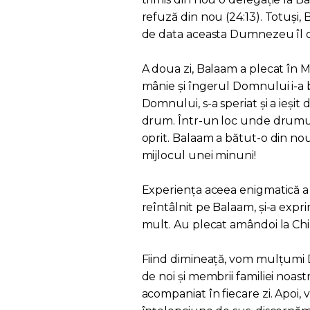
refuză din nou (24:13). Totuși,
de data aceasta Dumnezeu îl op
A doua zi, Balaam a plecat în
mânie și îngerul Domnului i-a
Domnului, s-a speriat și a ieși
drum. Într-un loc unde drumul 
oprit. Balaam a bătut-o din nou
mijlocul unei minuni!
Experiența aceea enigmatică a 
reîntâlnit pe Balaam, și-a expr
mult. Au plecat amândoi la Chir
Fiind dimineață, vom mulțumi 
de noi și membrii familiei noa
acompaniat în fiecare zi. Apo