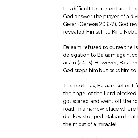
It is difficult to understand th
God answer the prayer of a div
Gerar (Genesis 20:6-7). God re
revealed Himself to King Nebuc
Balaam refused to curse the Isr
delegation to Balaam again, c
again (24:13). However, Balaam
God stops him but asks him to
The next day, Balaam set out 
the angel of the Lord blocked 
got scared and went off the ro
road. In a narrow place where
donkey stopped. Balaam beat it
the midst of a miracle!