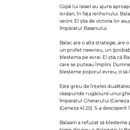
Copiii lui Israel au ajuns apro
Iordan, în fața Ierihonului. Ba
vecini. El știa de victoria lor as
împăratul Basanului.
Balac are o altă strategie, are o
un profet neevreu, un (probabil 
blestema pe evrei. El știa că B
care se puteau împlini. Dumnez
blesteme poporul evreu, ci să-
Este greu de înțeles dualitatea
răaspunde rugăciunii unui ghi
împăratul Gherarului (Geneza 2
(Geneza 41:25). S-a descoperit 
Balaam a refuzat să blesteme p
trimis din nou o delegație la 