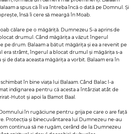
 Balaam a spus că Îl va întreba încă o dată pe Domnul. Și
rește, însă îi cere să meargă în Moab.
 Moab călare pe o măgăriță. Dumnezeu S-a aprins de
 blocat drumul. Când măgărița a văzut îngerul
t de pe drum. Balaam a bătut măgărița și ea a revenit pe
era strâmt, îngerul a blocat drumul și măgărița s-a
 și de data aceasta măgărița a vorbit. Balaam era în
schimbat în bine viața lui Balaam. Când Balac l-a
imat indignarea pentru că acesta a întârziat atât de
irat-Hutot și apoi la Bamot Baal.
Domnului în rugăciune pentru grija pe care o are față
stre. Protecția și binecuvântarea lui Dumnezeu ne-au
i, vom continua să ne rugăm, cerând de la Dumnezeu