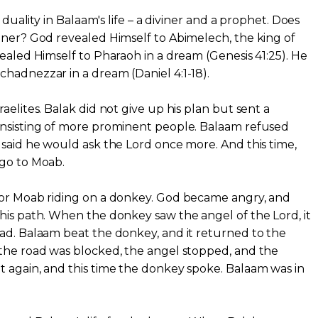
e duality in Balaam's life – a diviner and a prophet. Does
iner? God revealed Himself to Abimelech, the king of
vealed Himself to Pharaoh in a dream (Genesis 41:25). He
hadnezzar in a dream (Daniel 4:1-18).
aelites. Balak did not give up his plan but sent a
onsisting of more prominent people. Balaam refused
 said he would ask the Lord once more. And this time,
 go to Moab.
for Moab riding on a donkey. God became angry, and
his path. When the donkey saw the angel of the Lord, it
ad. Balaam beat the donkey, and it returned to the
 the road was blocked, the angel stopped, and the
 again, and this time the donkey spoke. Balaam was in