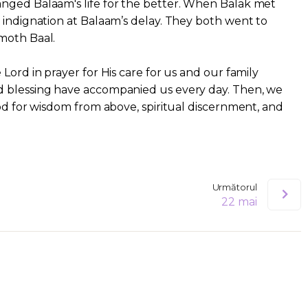
nged Balaam's life for the better. When Balak met
 indignation at Balaam’s delay. They both went to
moth Baal.
Lord in prayer for His care for us and our family
 blessing have accompanied us every day. Then, we
God for wisdom from above, spiritual discernment, and
Următorul
22 mai