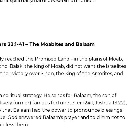
nt spiritual și darul deosebirii duhurilor.
rs 22:1-41 – The Moabites and Balaam
rly reached the Promised Land – in the plains of Moab,
ho. Balak, the king of Moab, did not want the Israelites
 their victory over Sihon, the king of the Amorites, and
a spiritual strategy. He sends for Balaam, the son of
likely former) famous fortuneteller (24:1; Joshua 13:22),
new that Balaam had the power to pronounce blessings
ue. God answered Balaam's prayer and told him not to
o bless them.