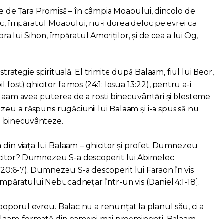
ape de Țara Promisă – în câmpia Moabului, dincolo de
lac, împăratul Moabului, nu-i dorea deloc pe evrei ca
upra lui Sihon, împăratul Amoriților, și de cea a lui Og,
 strategie spirituală. El trimite după Balaam, fiul lui Beor,
fost) ghicitor faimos (24:1; Iosua 13:22), pentru a-i
alaam avea puterea de a rosti binecuvântări și blesteme
eu a răspuns rugăciunii lui Balaam și i-a spus să nu
l binecuvânteze.
 din viața lui Balaam – ghicitor și profet. Dumnezeu
citor? Dumnezeu S-a descoperit lui Abimelec,
0:6-7). Dumnezeu S-a descoperit lui Faraon în vis
împăratului Nebucadnețar într-un vis (Daniel 4:1-18).
oporul evreu. Balac nu a renunțat la planul său, ci a
Balaam, formată din oameni mai proeminenți. Balaam