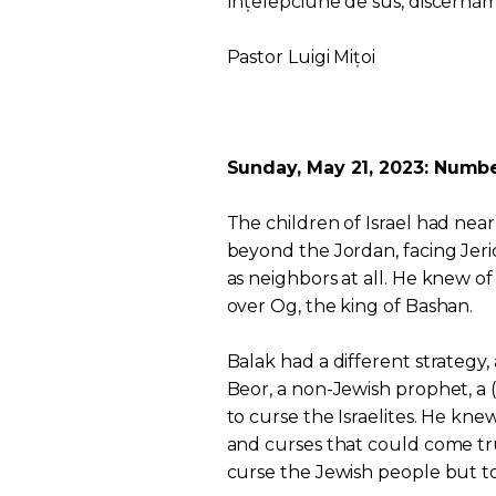
înțelepciune de sus, discernămâ
Pastor Luigi Mițoi
Sunday, May 21, 2023: Numbe
The children of Israel had nea
beyond the Jordan, facing Jeric
as neighbors at all. He knew of
over Og, the king of Bashan.
Balak had a different strategy, 
Beor, a non-Jewish prophet, a (
to curse the Israelites. He k
and curses that could come tr
curse the Jewish people but t