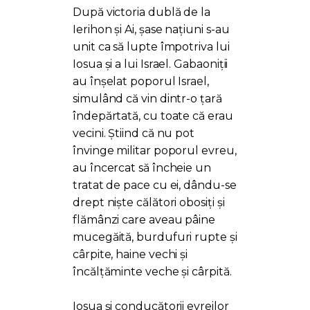
PORTAL
După victoria dublă de la
Ierihon și Ai, șase națiuni s-au
unit ca să lupte împotriva lui
Iosua și a lui Israel. Gabaoniții
au înșelat poporul Israel,
simulând că vin dintr-o țară
îndepărtată, cu toate că erau
vecini. Știind că nu pot
învinge militar poporul evreu,
au încercat să încheie un
tratat de pace cu ei, dându-se
drept niște călători obosiți și
flămânzi care aveau pâine
mucegăită, burdufuri rupte și
cârpite, haine vechi și
încălțăminte veche și cârpită.
Iosua și conducătorii evreilor