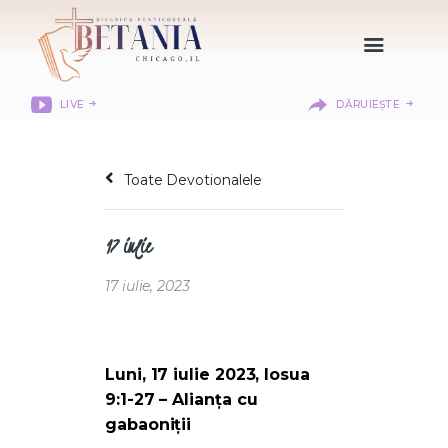
LIVE
DĂRUIEȘTE
HOME
DESPRE NOI
Toate Devotionalele
DEPARTAMENTE
RESURSE
17 iulie
CITIREA BIBLIEI
MISIUNEA BETANIA
17 iulie, 2023
CONTACT
INFORMAȚII
BETHANY CHRISTIAN
Luni, 17 iulie 2023, Iosua
ACADEMY
9:1-27 – Alianța cu
gabaoniții
LOGIN MEMBER