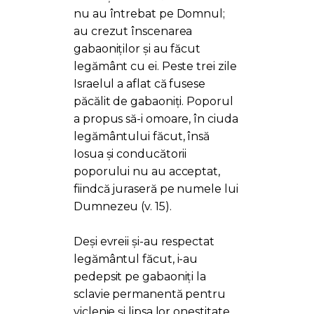
nu au întrebat pe Domnul;
au crezut înscenarea
gabaoniților și au făcut
legământ cu ei. Peste trei zile
Israelul a aflat că fusese
păcălit de gabaoniți. Poporul
a propus să-i omoare, în ciuda
legământului făcut, însă
Iosua și conducătorii
poporului nu au acceptat,
fiindcă juraseră pe numele lui
Dumnezeu (v. 15).
Deși evreii și-au respectat
legământul făcut, i-au
pedepsit pe gabaoniți la
sclavie permanentă pentru
viclenie și lipsa lor onestitate.