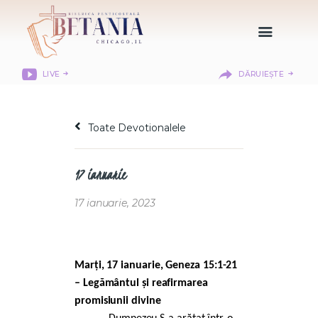
LIVE
DĂRUIEȘTE
HOME
DESPRE NOI
Toate Devotionalele
DEPARTAMENTE
RESURSE
17 ianuarie
CITIREA BIBLIEI
MISIUNEA BETANIA
17 ianuarie, 2023
CONTACT
INFORMAȚII
LOGIN MEMBER
Marți, 17 ianuarie,
Geneza
15:1-21
PORTAL
– Legământul și reafirmarea
promisiunii divine