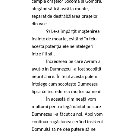
câmpia orașelor Sodoma și Gomora,
alegând să trăiască la munte,
separat de destrăbălarea orașelor
din vale.
9)
Le-a împărțit moștenirea
înainte de moarte, evitând în felul
acesta potențialele neînțelegeri
între fiii săi.
Încrederea pe care Avram a
avut-o în Dumnezeu i-a fost socotită
neprihănire. În felul acesta putem
înțelege cum socotește Dumnezeu
lipsa de încredere a multor oameni!
În această dimineață vom
mulțumi pentru legământul pe care
Dumnezeu l-a făcut cu noi. Apoi vom
continua rugăciunea cerând insistent
Domnului să ne dea putere să ne