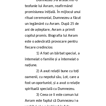
Dumnezeu S-a arătat într-o
teofanie lui Avram, reafirmând
promisiunea inițială. În mijlocul unui
ritual ceremonial, Dumnezeu a făcut
un legământ cu Avram. După 25 de
ani de așteptare, Avram a primit
copilul promis. Biografia lui Avram
este o adevărată provocare pentru
fiecare credincios:
1) A fost un bărbat special, a
întemeiat o familie și a întemeiat o
națiune.
2) A avut relații bune cu toți
oamenii, cu nepotul său, Lot, care a
fost un oportunist, și a avut o relație
spirituală specială cu Dumnezeu.
3) Ceea ce îi este comun lui
Avram este faptul că Dumnezeu i-a