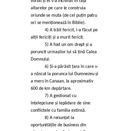
vorbit și el s-a închinat în fața
altarelor pe care le construia
oriunde se muta (de cel puțin patru
ori se menționează în Biblie).
4) A trăit fericit, i-a făcut pe
alții fericiți și a murit fericit.
5) A fost un om drept și a
poruncit urmașilor lui să țină Calea
Domnului.
6) Și-a părăsit țara în care s-
a născut la porunca lui Dumnezeu și
a mers în Canaan, la aproximativ
600 de km depărtare.
7) A gestionat cu
înțelepciune și lepădare de sine
conflictele cu familia extinsă.
8) A renunțat la
oportunitățile de business din