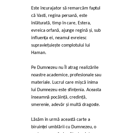
Este încurajator să remarcăm faptul
că Vasti, regina persană, este
înlăturată, timp în care, Estera,
evreica orfană, ajunge regină și, sub
influența ei, neamul evreiesc
supraviețuiește complotului lui
Haman.
Pe Dumnezeu nu Îl atrag realizările
noastre academice, profesionale sau
materiale. Lucrul care mișcă inima
lui Dumnezeu este sfințenia. Aceasta
înseamnă pocăință, credință,
smerenie, adevăr și multă dragoste.
Lăsăm în urmă această carte a
biruinței umblării cu Dumnezeu, o