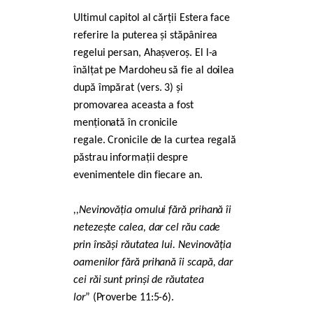
Ultimul capitol al cărții Estera face
referire la puterea și stăpânirea
regelui persan, Ahașveroș. El l-a
înălțat pe Mardoheu să fie al doilea
după împărat (vers. 3) și
promovarea aceasta a fost
menționată în cronicile
regale. Cronicile de la curtea regală
păstrau informații despre
evenimentele din fiecare an.
,,Nevinovăția omului fără prihană îi
netezește calea, dar cel rău cade
prin însăși răutatea lui. Nevinovăția
oamenilor fără prihană îi scapă, dar
cei răi sunt prinși de răutatea
lor
” (Proverbe 11:5-6).