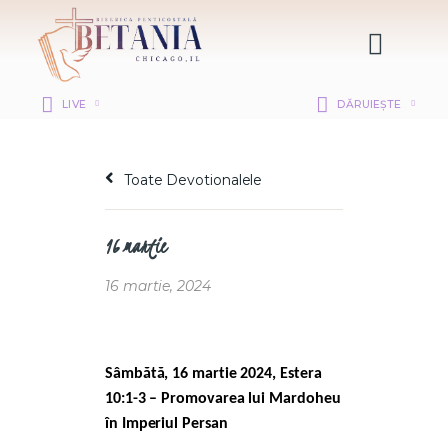
LIVE
DĂRUIEȘTE
HOME
DESPRE NOI
Toate Devotionalele
DEPARTAMENTE
RESURSE
16 martie
CITIREA BIBLIEI
MISIUNEA BETANIA
16 martie, 2024
CONTACT
INFORMAȚII
LOGIN MEMBER
Sâmbătă, 16 martie 2024, Estera
PORTAL
10:1-3 – Promovarea lui Mardoheu
în Imperiul Persan