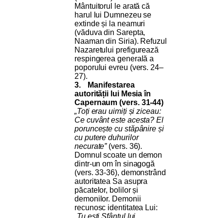
Mântuitorul le arată că
harul lui Dumnezeu se
extinde și la neamuri
(văduva din Sarepta,
Naaman din Siria). Refuzul
Nazaretului prefigurează
respingerea generală a
poporului evreu (vers. 24–
27).
3.
Manifestarea
autorității lui Mesia în
Capernaum (vers. 31-44)
„Toți erau uimiți și ziceau:
Ce cuvânt este acesta? El
poruncește cu stăpânire și
cu putere duhurilor
necurate”
(vers. 36).
Domnul scoate un demon
dintr-un om în sinagogă
(vers. 33-36), demonstrând
autoritatea Sa asupra
păcatelor, bolilor și
demonilor. Demonii
recunosc identitatea Lui:
„Tu ești Sfântul lui