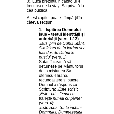
3), Luca prezintă în capitolul 4
trecerea de la viața Sa privată la
cea publică.
Acest capitol poate fi împărțit în
câteva secțiuni:
1.
Ispitirea Domnului
Isus – testul identității și
autorității (vers. 1-13)
„Isus, plin de Duhul Sfânt,
S-a întors de la Iordan și a
fost dus de Duhul în
pustiu”
(vers. 1).
Satan încearcă să-L
deturneze pe Mântuitorul
de la misiunea Sa,
oferindu-I hrană,
recunoaștere și putere.
Domnul a răspuns cu
Scriptura:
„Este scris”
:
„Este scris: Omul nu
trăiește numai cu pâine”
(vers. 4);
„Este scris: Să te închini
Domnului, Dumnezeului