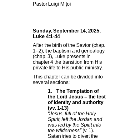
Pastor Luigi Mițoi
Sunday, September 14, 2025,
Luke 4:1-44
After the birth of the Savior (chap.
1–2), the baptism and genealogy
(chap. 3), Luke presents in
chapter 4 the transition from His
private life to His public ministry.
This chapter can be divided into
several sections:
1.
The Temptation of
the Lord Jesus – the test
of identity and authority
(vv. 1-13)
“Jesus, full of the Holy
Spirit, left the Jordan and
was led by the Spirit into
the wilderness”
(v. 1).
Satan tries to divert the