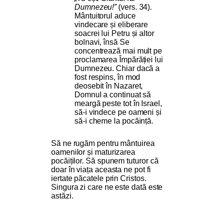
Dumnezeu!”
(vers. 34).
Mântuitorul aduce
vindecare și eliberare
soacrei lui Petru și altor
bolnavi, însă Se
concentrează mai mult pe
proclamarea Împărăției lui
Dumnezeu. Chiar dacă a
fost respins, în mod
deosebit în Nazaret,
Domnul a continuat să
meargă peste tot în Israel,
să-i vindece pe oameni și
să-i cheme la pocăință.
Să ne rugăm pentru mântuirea
oamenilor și maturizarea
pocăiților. Să spunem tuturor că
doar în viața aceasta ne pot fi
iertate păcatele prin Cristos.
Singura zi care ne este dată este
astăzi.