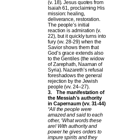
(v. 18). Jesus quotes from
Isaiah 61, proclaiming His
mission: healing,
deliverance, restoration.
The people’s initial
reaction is admiration (v.
22), but it quickly turns into
fury (vv. 28-29) when the
Savior shows them that
God’s grace extends also
to the Gentiles (the widow
of Zarephath, Naaman of
Syria). Nazareth’s refusal
foreshadows the general
rejection by the Jewish
people (vv. 24–27).
3.
The manifestation of
the Messiah’s authority
in Capernaum (vv. 31-44)
“All the people were
amazed and said to each
other, ‘What words these
are! With authority and
power he gives orders to
impure spirits and they