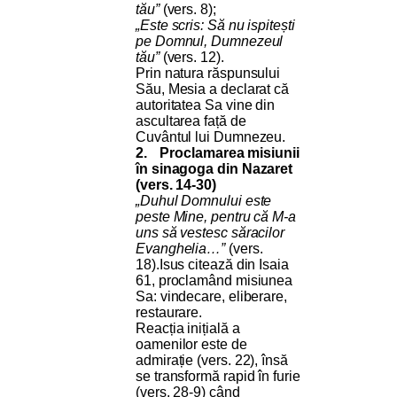
tău”
(vers. 8);
„Este scris: Să nu ispitești
pe Domnul, Dumnezeul
tău”
(vers. 12).
Prin natura răspunsului
Său, Mesia a declarat că
autoritatea Sa vine din
ascultarea față de
Cuvântul lui Dumnezeu.
2.
Proclamarea misiunii
în sinagoga din Nazaret
(vers. 14-30)
„Duhul Domnului este
peste Mine, pentru că M-a
uns să vestesc săracilor
Evanghelia…”
(vers.
18).Isus citează din Isaia
61, proclamând misiunea
Sa: vindecare, eliberare,
restaurare.
Reacția inițială a
oamenilor este de
admirație (vers. 22), însă
se transformă rapid în furie
(vers. 28-9) când