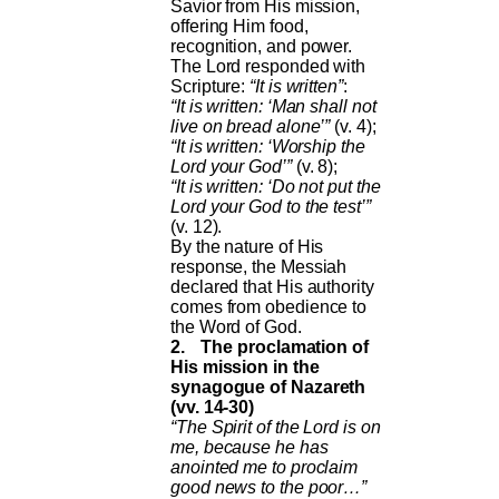
Savior from His mission,
offering Him food,
recognition, and power.
The Lord responded with
Scripture:
“It is written”
:
“It is written: ‘Man shall not
live on bread alone’”
(v. 4);
“It is written: ‘Worship the
Lord your God’”
(v. 8);
“It is written: ‘Do not put the
Lord your God to the test’”
(v. 12).
By the nature of His
response, the Messiah
declared that His authority
comes from obedience to
the Word of God.
2.
The proclamation of
His mission in the
synagogue of Nazareth
(vv. 14-30)
“The Spirit of the Lord is on
me, because he has
anointed me to proclaim
good news to the poor…”