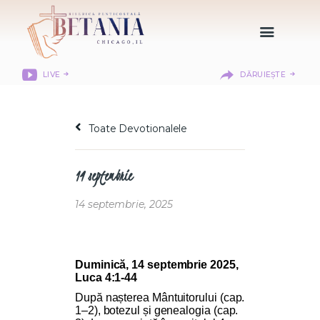
LIVE
DĂRUIEȘTE
HOME
DESPRE NOI
Toate Devotionalele
DEPARTAMENTE
RESURSE
14 septembrie
CITIREA BIBLIEI
MISIUNEA BETANIA
14 septembrie, 2025
CONTACT
INFORMAȚII
LOGIN MEMBER
Duminică, 14 septembrie 2025,
Luca 4:1-44
PORTAL
După nașterea Mântuitorului (cap.
1–2), botezul și genealogia (cap.