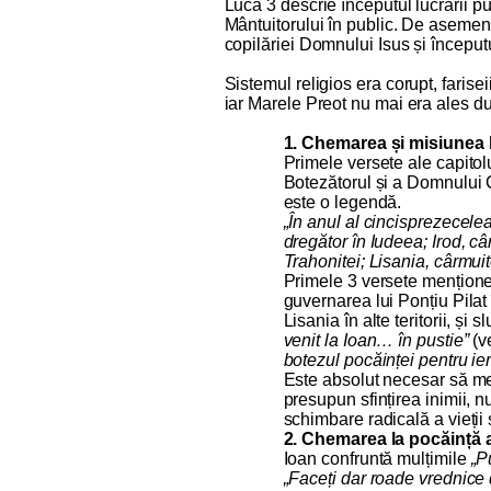
Luca 3 descrie începutul lucrării pub
Mântuitorului în public. De asemene
copilăriei Domnului Isus și început
Sistemul religios era corupt, farise
iar Marele Preot nu mai era ales du
1. Chemarea și misiunea l
Primele versete ale capitolu
Botezătorul și a Domnului C
este o legendă.
„În anul al cincisprezecele
dregător în Iudeea; Irod, cârmu
Trahonitei; Lisania, cârmuit
Primele 3 versete mențione
guvernarea lui Ponțiu Pilat î
Lisania în alte teritorii, și 
venit la Ioan… în pustie”
(v
botezul pocăinței pentru ie
Este absolut necesar să me
presupun sfințirea inimii, n
schimbare radicală a vieții 
2. Chemarea la pocăință a
Ioan confruntă mulțimile
„P
„Faceți dar roade vrednice