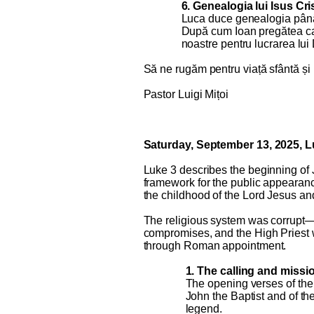
6. Genealogia lui Isus Cri
Luca duce genealogia până
După cum Ioan pregătea ca
noastre pentru lucrarea lu
Să ne rugăm pentru viață sfântă și r
Pastor Luigi Mițoi
Saturday, September 13, 2025, L
Luke 3 describes the beginning of J
framework for the public appearanc
the childhood of the Lord Jesus and
The religious system was corrupt
compromises, and the High Priest w
through Roman appointment.
1. The calling and missio
The opening verses of the 
John the Baptist and of the
legend.