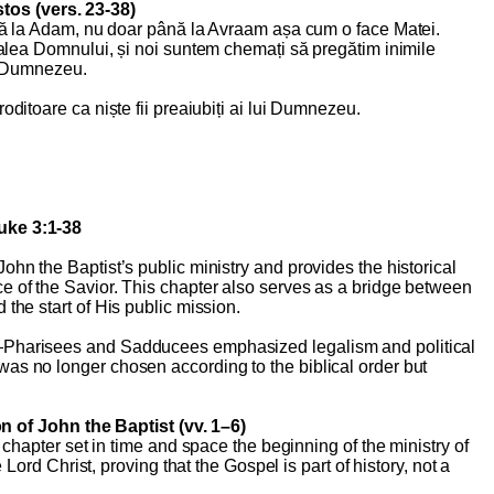
stos (vers. 23-38)
 la Adam, nu doar până la Avraam așa cum o face Matei.
lea Domnului, și noi suntem chemați să pregătim inimile
i Dumnezeu.
oditoare ca niște fii preaiubiți ai lui Dumnezeu.
uke 3:1-38
ohn the Baptist’s public ministry and provides the historical
e of the Savior. This chapter also serves as a bridge between
 the start of His public mission.
—Pharisees and Sadducees emphasized legalism and political
as no longer chosen according to the biblical order but
n of John the Baptist (vv. 1–6)
chapter set in time and space the beginning of the ministry of
 Lord Christ, proving that the Gospel is part of history, not a