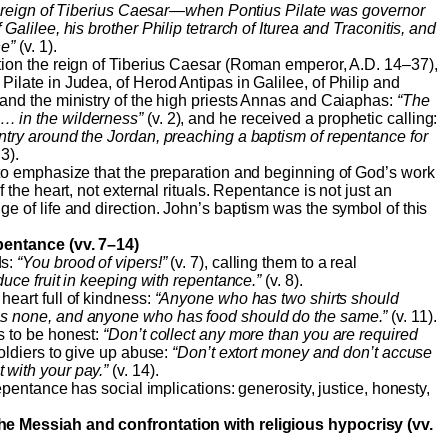
the reign of Tiberius Caesar—when Pontius Pilate was governor
 Galilee, his brother Philip tetrarch of Iturea and Traconitis, and
ne”
(v. 1).
tion the reign of Tiberius Caesar (Roman emperor, A.D. 14–37),
Pilate in Judea, of Herod Antipas in Galilee, of Philip and
 and the ministry of the high priests Annas and Caiaphas:
“The
… in the wilderness”
(v. 2), and he received a prophetic calling:
ntry around the Jordan, preaching a baptism of repentance for
 3).
 to emphasize that the preparation and beginning of God’s work
f the heart, not external rituals. Repentance is not just an
ge of life and direction. John’s baptism was the symbol of this
pentance (vv. 7–14)
ds:
“You brood of vipers!”
(v. 7), calling them to a real
uce fruit in keeping with repentance.”
(v. 8).
heart full of kindness:
“Anyone who has two shirts should
as none, and anyone who has food should do the same.”
(v. 11).
s to be honest:
“Don’t collect any more than you are required
oldiers to give up abuse:
“Don’t extort money and don’t accuse
 with your pay.”
(v. 14).
 repentance has social implications: generosity, justice, honesty,
he Messiah and confrontation with religious hypocrisy (vv.