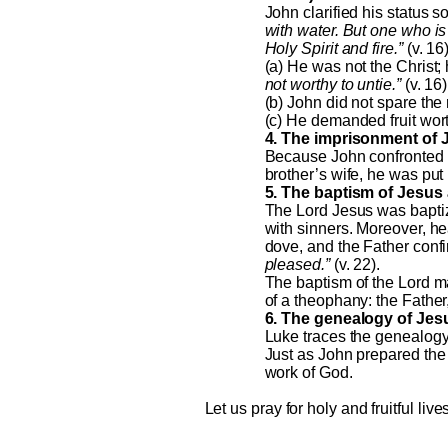
John clarified his status 
with water. But one who is
Holy Spirit and fire.”
(v. 16
(a) He was not the Christ;
not worthy to untie.”
(v. 16)
(b) John did not spare the 
(c) He demanded fruit wort
4. The imprisonment of J
Because John confronted He
brother’s wife, he was put 
5. The baptism of Jesus 
The Lord Jesus was baptize
with sinners. Moreover, he
dove, and the Father conf
pleased.”
(v. 22).
The baptism of the Lord ma
of a theophany: the Father
6. The genealogy of Jesu
Luke traces the genealogy
Just as John prepared the 
work of God.
Let us pray for holy and fruitful li