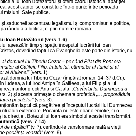
lice a lui Ioan Botezătorul și oferă cadrul istoric al apariției
a, acest capitol se constituie într-o punte între perioada
ul misiunii Sale publice.
ii și saducheii accentuau legalismul și compromisurile politice,
pă rânduiala biblică, ci prin numire romană.
ui Ioan Botezătorul (vers. 1-6)
lui așează în timp și spațiu începutul lucrării lui Ioan
ristos, dovedind faptul că Evanghelia este parte din istorie, nu
a al domniei lui Tiberiu Cezar – pe când Pilat din Pont era
itor al Galileii; Filip, fratele lui, cârmuitor al Ituriei și al
or al Abilenei”
(vers. 1).
ază domnia lui Tiberiu Cezar (împărat roman, 14–37 d.Cr.),
n Iudeea, a lui Irod Antipa în Galileea, a lui Filip și a lui
slujirea marilor preoți Ana și Caiafa:
„Cuvântul lui Dumnezeu a
ers. 2) și acesta primește o chemare profetică
„… propovăduia
rtarea păcatelor”
(vers. 3).
nționăm faptul că pregătirea și începutul lucrării lui Dumnezeu
u ritualuri exterioare. Pocăința nu este doar o emoție, ci o
și a direcției. Botezul lui Ioan era simbolul acestei transformări.
utentică (vers. 7-14)
ui de năpârci!”
(v. 7), cerându-le transformare reală a vieții
 de pocăința voastră”
(vers. 8).