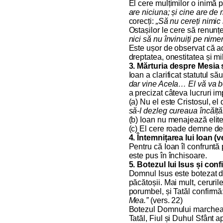
El cere mulțimilor o inimă 
are niciuna; și cine are de 
corecți:
„Să nu cereți nimic 
Ostașilor le cere să renunț
nici să nu învinuiți pe nime
Este ușor de observat că ad
dreptatea, onestitatea și mi
3. Mărturia despre Mesia ș
Ioan a clarificat statutul s
dar vine Acela… El vă va b
a precizat câteva lucruri im
(a) Nu el este Cristosul, el
să-I dezleg cureaua încălță
(b) Ioan nu menajează elitele
(c) El cere roade demne de 
4. Întemnițarea lui Ioan (v
Pentru că Ioan îl confruntă 
este pus în închisoare.
5. Botezul lui Isus și con
Domnul Isus este botezat d
păcătoșii. Mai mult, ceruri
porumbel, și Tatăl confirmă
Mea.”
(vers. 22)
Botezul Domnului marchează 
Tatăl, Fiul și Duhul Sfânt 