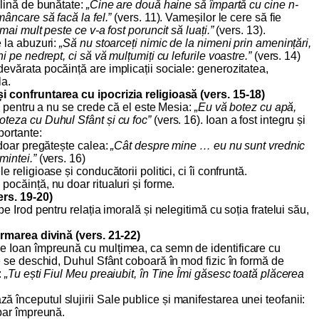
plină de bunătate:
„Cine are două haine să împartă cu cine n-
mâncare să facă la fel.”
(vers. 11). Vameșilor le cere să fie
mai mult peste ce v-a fost poruncit să luați.”
(vers. 13).
e la abuzuri:
„Să nu stoarceți nimic de la nimeni prin amenințări,
ni pe nedrept, ci să vă mulțumiți cu lefurile voastre.”
(vers. 14)
evărata pocăință are implicații sociale: generozitatea,
la.
i confruntarea cu ipocrizia religioasă (vers. 15-18)
ău pentru a nu se crede că el este Mesia:
„Eu vă botez cu apă,
oteza cu Duhul Sfânt și cu foc”
(vers. 16). Ioan a fost integru și
portante:
 doar pregătește calea:
„Cât despre mine … eu nu sunt vrednic
mintei.”
(vers. 16)
 religioase și conducătorii politici, ci îi confruntă.
pocăință, nu doar ritualuri și forme.
ers. 19-20)
pe Irod pentru relația imorală și nelegitimă cu soția fratelui său,
firmarea divină (vers. 21-22)
e Ioan împreună cu mulțimea, ca semn de identificare cu
le se deschid, Duhul Sfânt coboară în mod fizic în formă de
:
„Tu ești Fiul Meu preaiubit, în Tine Îmi găsesc toată plăcerea
începutul slujirii Sale publice și manifestarea unei teofanii:
apar împreună.