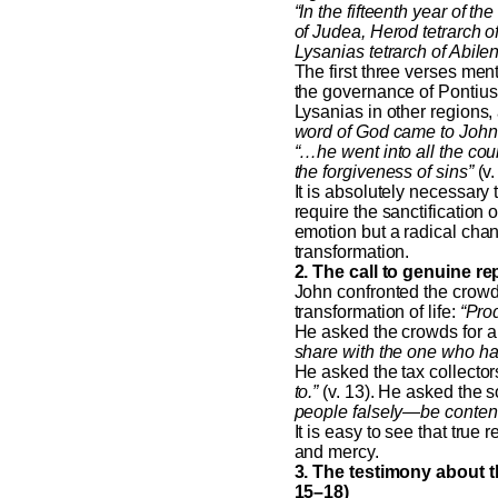
“In the fifteenth year of 
of Judea, Herod tetrarch of
Lysanias tetrarch of Abile
The first three verses men
the governance of Pontius 
Lysanias in other regions,
word of God came to John
“…he went into all the cou
the forgiveness of sins”
(v.
It is absolutely necessary
require the sanctification o
emotion but a radical chan
transformation.
2. The call to genuine re
John confronted the crow
transformation of life:
“Prod
He asked the crowds for a 
share with the one who h
He asked the tax collector
to.”
(v. 13). He asked the s
people falsely—be content
It is easy to see that true
and mercy.
3. The testimony about t
15–18)