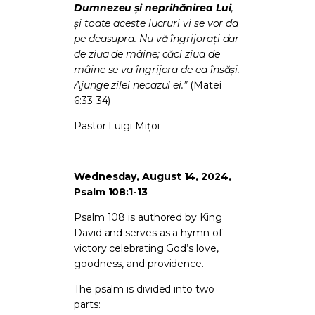
Dumnezeu şi neprihănirea Lui
,
şi toate aceste lucruri vi se vor da
pe deasupra. Nu vă îngrijoraţi dar
de ziua de mâine; căci ziua de
mâine se va îngrijora de ea însăşi.
Ajunge zilei necazul ei.”
(Matei
6:33-34)
Pastor Luigi Mițoi
Wednesday, August 14, 2024,
Psalm 108:1-13
Psalm 108 is authored by King
David and serves as a hymn of
victory celebrating God’s love,
goodness, and providence.
The psalm is divided into two
parts: