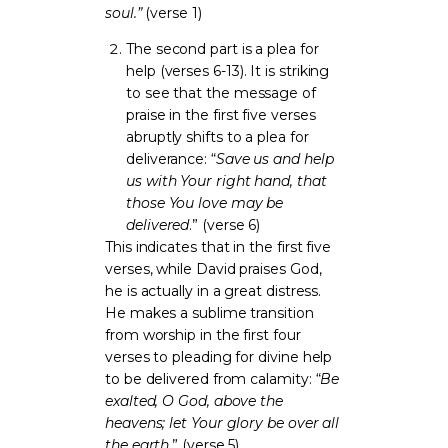
soul.”
(verse 1)
The second part is a plea for
help (verses 6-13). It is striking
to see that the message of
praise in the first five verses
abruptly shifts to a plea for
deliverance: “
Save us and help
us with Your right hand, that
those You love may be
delivered
.” (verse 6)
This indicates that in the first five
verses, while David praises God,
he is actually in a great distress.
He makes a sublime transition
from worship in the first four
verses to pleading for divine help
to be delivered from calamity: “
Be
exalted, O God, above the
heavens; let Your glory be over all
the earth
.” (verse 5)