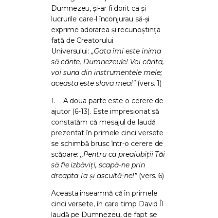
Dumnezeu, și-ar fi dorit ca și
lucrurile care-l înconjurau să-și
exprime adorarea și recunoștința
față de Creatorului
Universului:
,,Gata îmi este inima
să cânte, Dumnezeule! Voi cânta,
voi suna din instrumentele mele;
aceasta este slava mea!”
(vers. 1)
1.
A doua parte este o cerere de
ajutor (6-13). Este impresionat să
constatăm că mesajul de laudă
prezentat în primele cinci versete
se schimbă brusc într-o cerere de
scăpare:
,,Pentru ca preaiubiţii Tăi
să fie izbăviţi, scapă-ne prin
dreapta Ta şi ascultă-ne!”
(vers. 6)
Aceasta înseamnă că în primele
cinci versete, în care timp David Îl
laudă pe Dumnezeu, de fapt se