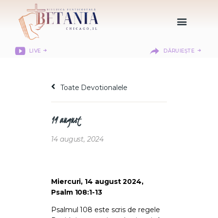
LIVE
DĂRUIEȘTE
HOME
DESPRE NOI
Toate Devotionalele
DEPARTAMENTE
RESURSE
14 august
CITIREA BIBLIEI
MISIUNEA BETANIA
14 august, 2024
CONTACT
INFORMAȚII
LOGIN MEMBER
Miercuri, 14 august 2024,
Psalm 108:1-13
PORTAL
Psalmul 108 este scris de regele