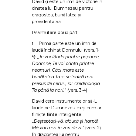
David și este un imn de victorie în
cinstea lui Dumnezeu pentru
dragostea, bunătatea și
providența Sa.
Psalmul are două părți:
Prima parte este un imn de
1.
laudă închinat Domnului (vers. 1-
5):
,,Te voi lăuda printre popoare,
Doamne, Te voi cânta printre
neamuri. Căci mare este
bunătatea Ta şi se înalţă mai
presus de ceruri, iar credincioşia
Ta până la nori.”
(vers. 3-4)
David cere instrumentelor să-L
laude pe Dumnezeu ca și cum ar
fi niște ființe inteligente:
,,
Deşteptaţi-vă, alăută şi harpă!
Mă voi trezi în zori de zi.”
(vers. 2)
În dragostea lui pentru