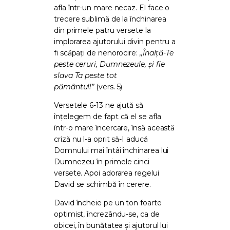
afla într-un mare necaz. El face o
trecere sublimă de la închinarea
din primele patru versete la
implorarea ajutorului divin pentru a
fi scăpați de nenorocire:
,,Înalţă-Te
peste ceruri, Dumnezeule, şi fie
slava Ta peste tot
pământul!”
(vers. 5)
Versetele 6-13 ne ajută să
înțelegem de fapt că el se afla
într-o mare încercare, însă această
criză nu l-a oprit să-I aducă
Domnului mai întâi închinarea lui
Dumnezeu în primele cinci
versete. Apoi adorarea regelui
David se schimbă în cerere.
David încheie pe un ton foarte
optimist, încrezându-se, ca de
obicei, în bunătatea și ajutorul lui