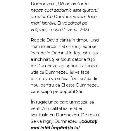
Dumnezeu: ,,
Dă-ne ajutor în
necaz, căci zadarnic este ajutorul
omului. Cu Dumnezeu vom face
mari isprăvi; El va zdrobi pe
vrăjmașii noştri.”
(vers. 12-13)
Regele David cântă în timpul unei
mari încercări naționale și apoi se
încrede în Domnul în fața căruia s-
a închinat. Și-a făcut datoria față
de Dumnezeu și apoi a stat liniștit.
Știa că Dumnezeu Își va face
partea și-i va scăpa. Îi va scăpa din
nou, pentru că El este Dumnezeu
care scapă pe poporul Său.
În rugăciunea care urmează, să
verificăm calitatea relației
spirituale cu Dumnezeu. De restul
Se va îngriji Dumnezeu!
,,
Căutaţi
mai întâi
Împărăţia lui