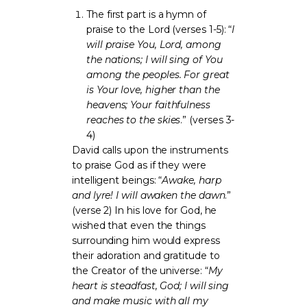
The first part is a hymn of
praise to the Lord (verses 1-5): “
I
will praise You, Lord, among
the nations; I will sing of You
among the peoples. For great
is Your love, higher than the
heavens; Your faithfulness
reaches to the skies
.” (verses 3-
4)
David calls upon the instruments
to praise God as if they were
intelligent beings: “
Awake, harp
and lyre! I will awaken the dawn
.”
(verse 2) In his love for God, he
wished that even the things
surrounding him would express
their adoration and gratitude to
the Creator of the universe: “
My
heart is steadfast, God; I will sing
and make music with all my