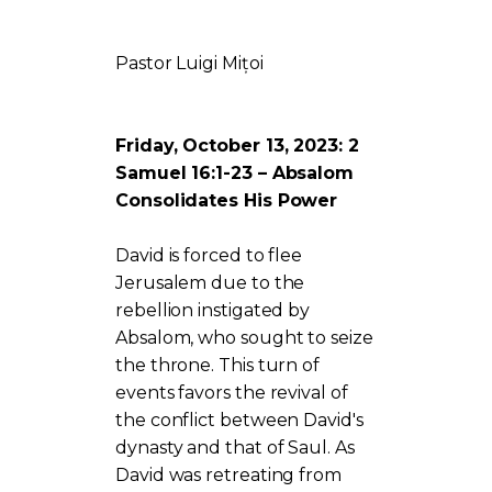
Pastor Luigi Mițoi
Friday, October 13, 2023: 2
Samuel 16:1-23 – Absalom
Consolidates His Power
David is forced to flee
Jerusalem due to the
rebellion instigated by
Absalom, who sought to seize
the throne. This turn of
events favors the revival of
the conflict between David's
dynasty and that of Saul. As
David was retreating from