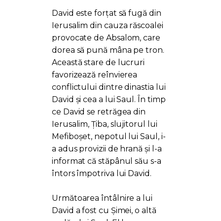
David este forțat să fugă din
Ierusalim din cauza răscoalei
provocate de Absalom, care
dorea să pună mâna pe tron.
Această stare de lucruri
favorizează reînvierea
conflictului dintre dinastia lui
David și cea a lui Saul. În timp
ce David se retrăgea din
Ierusalim, Țiba, slujitorul lui
Mefiboșet, nepotul lui Saul, i-
a adus provizii de hrană și l-a
informat că stăpânul său s-a
întors împotriva lui David.
Următoarea întâlnire a lui
David a fost cu Șimei, o altă