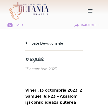
LIVE
DĂRUIEȘTE
HOME
DESPRE NOI
Toate Devotionalele
DEPARTAMENTE
RESURSE
13 octombrie
CITIREA BIBLIEI
MISIUNEA BETANIA
13 octombrie, 2023
CONTACT
INFORMAȚII
LOGIN MEMBER
Vineri, 13 octombrie 2023, 2
PORTAL
Samuel 16:1-23 – Absalom
își consolidează puterea