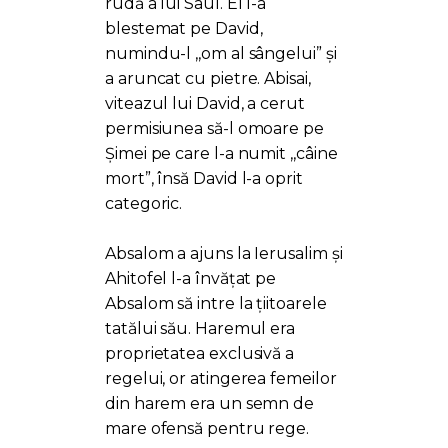
rudă a lui Saul. El l-a
blestemat pe David,
numindu-l ,,om al sângelui” și
a aruncat cu pietre. Abisai,
viteazul lui David, a cerut
permisiunea să-l omoare pe
Șimei pe care l-a numit ,,câine
mort”, însă David l-a oprit
categoric.
Absalom a ajuns la Ierusalim și
Ahitofel l-a învățat pe
Absalom să intre la țiitoarele
tatălui său. Haremul era
proprietatea exclusivă a
regelui, or atingerea femeilor
din harem era un semn de
mare ofensă pentru rege.