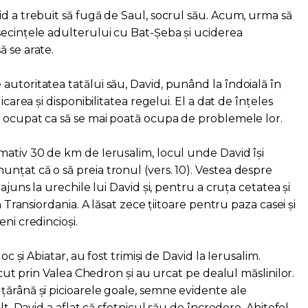
id a trebuit să fugă de Saul, socrul său. Acum, urma să
secințele adulterului cu Bat-Șeba și uciderea
 se arate.
autoritatea tatălui său, David, punând la îndoială în
icarea și disponibilitatea regelui. El a dat de înțeles
a ocupat ca să se mai poată ocupa de problemele lor.
mativ 30 de km de Ierusalim, locul unde David își
nțat că o să preia tronul (vers. 10). Vestea despre
 ajuns la urechile lui David și, pentru a cruța cetatea și
n Transiordania. A lăsat zece țiitoare pentru paza casei și
ni credincioși.
oc și Abiatar, au fost trimiși de David la Ierusalim.
recut prin Valea Chedron și au urcat pe dealul măslinilor.
țărână și picioarele goale, semne evidente ale
lt, David a aflat că sfetnicul său de încredere, Ahitofel,