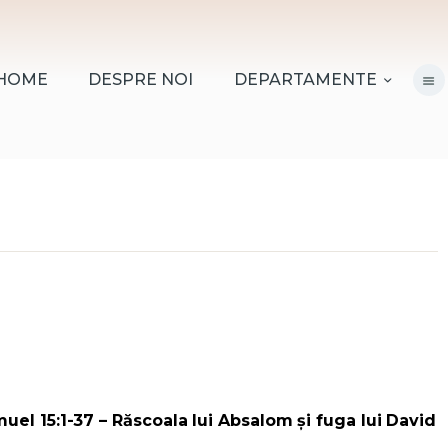
HOME
DESPRE NOI
HOME
DESPRE NOI
DEPARTAMENTE
DEPARTAMENTE
RESURSE
CITIREA BIBLIEI
MISIUNEA BETANIA
CONTACT
INFORMAȚII
LOGIN MEMBER
uel 15:1-37 – Răscoala lui Absalom și fuga lui David
PORTAL