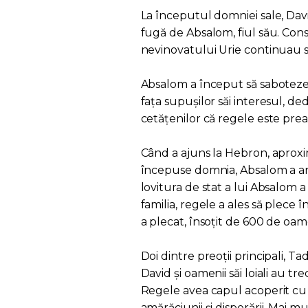
La începutul domniei sale, Dav
fugă de Absalom, fiul său. Con
nevinovatului Urie continuau să
Absalom a început să saboteze 
fața supușilor săi interesul, ded
cetățenilor că regele este pre
Când a ajuns la Hebron, aproxi
începuse domnia, Absalom a anu
lovitura de stat a lui Absalom a
familia, regele a ales să plece î
a plecat, însoțit de 600 de oame
Doi dintre preoții principali, Tad
David și oamenii săi loiali au t
Regele avea capul acoperit cu 
amărăciunii și disperării. Mai mu