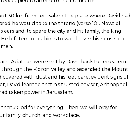
 preoccupied to attend to their concerns.
ut 30 km from Jerusalem, the place where David had
lared he would take the throne (verse 10). News of
ears and, to spare the city and his family, the king
. He left ten concubines to watch over his house and
l men.
k and Abiathar, were sent by David back to Jerusalem.
d through the Kidron Valley and ascended the Mount
d covered with dust and his feet bare, evident signs of
r, David learned that his trusted advisor, Ahithophel,
had taken power in Jerusalem.
ll thank God for everything. Then, we will pray for
r family, church, and workplace.