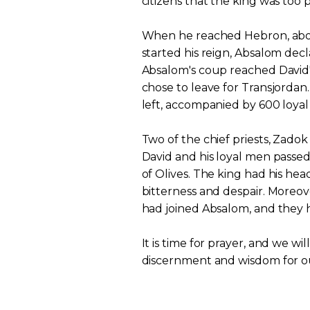
citizens that the king was too
When he reached Hebron, abo
started his reign, Absalom dec
Absalom's coup reached David's 
chose to leave for Transjordan
left, accompanied by 600 loya
Two of the chief priests, Zado
David and his loyal men passe
of Olives. The king had his hea
bitterness and despair. Moreove
had joined Absalom, and they 
It is time for prayer, and we wi
discernment and wisdom for ou