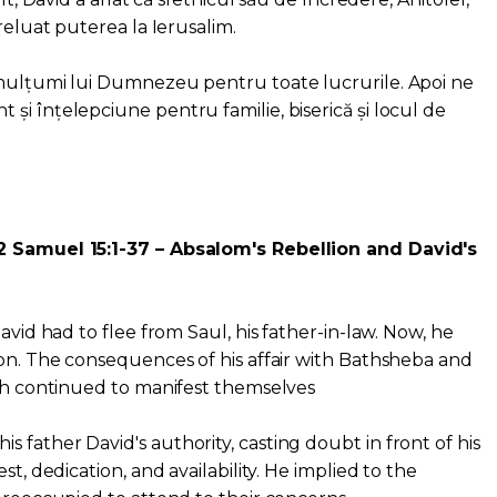
reluat puterea la Ierusalim.
 mulțumi lui Dumnezeu pentru toate lucrurile. Apoi ne
și înțelepciune pentru familie, biserică și locul de
2 Samuel 15:1-37 – Absalom's Rebellion and David's
avid had to flee from Saul, his father-in-law. Now, he
son. The consequences of his affair with Bathsheba and
iah continued to manifest themselves
 father David's authority, casting doubt in front of his
st, dedication, and availability. He implied to the