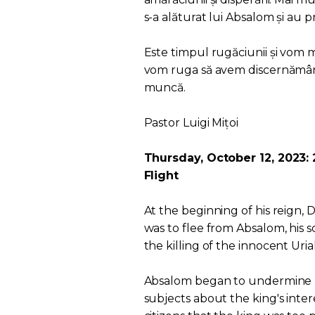
s-a alăturat lui Absalom și au p
Este timpul rugăciunii și vom
vom ruga să avem discernământ 
muncă.
Pastor Luigi Mițoi
Thursday, October 12, 2023: 
Flight
At the beginning of his reign, D
was to flee from Absalom, his 
the killing of the innocent Ur
Absalom began to undermine his
subjects about the king's intere