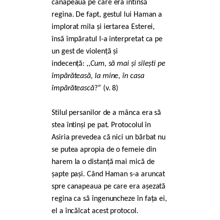
canapeaua pe care era întinsă
regina. De fapt, gestul lui Haman a
implorat mila și iertarea Esterei,
însă împăratul l-a interpretat ca pe
un gest de violență și
indecență: ,,
Cum, să mai și silești pe
împărăteasă, la mine, în casa
împărătească
?” (v. 8)
Stilul persanilor de a mânca era să
stea întinși pe pat. Protocolul în
Asiria prevedea că nici un bărbat nu
se putea apropia de o femeie din
harem la o distanță mai mică de
șapte pași. Când Haman s-a aruncat
spre canapeaua pe care era așezată
regina ca să îngenuncheze în fața ei,
el a încălcat acest protocol.