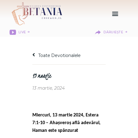
LIVE
DĂRUIEȘTE
HOME
DESPRE NOI
Toate Devotionalele
DEPARTAMENTE
RESURSE
13 martie
CITIREA BIBLIEI
MISIUNEA BETANIA
13 martie, 2024
CONTACT
INFORMAȚII
LOGIN MEMBER
Miercuri, 13 martie 2024, Estera
PORTAL
7:1-10 – Ahașveroș află adevărul,
Haman este spânzurat