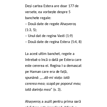
Deși cartea Estera are doar 177 de
versete, ea vorbește despre 5
banchete regale:
– Două date de regele Ahașveroș
(1:3, 5);
– Unul dat de regina Vasti (1:9)
– Două date de regina Estera (5:4, 8)
La acest ultim banchet, regele a
întrebat-o încă o dată pe Estera care
este cererea ei. Regina l-a demascat
pe Haman care era de față,
spunând: ,,…
dă-mi viața: iată
cererea mea; scapă pe poporul meu;
iată dorința mea
” (v. 3).
Ahașveroș a auzit pentru prima oară