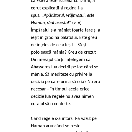
că Estera este israeliană. Mirat, a
cerut explicații și regina i-a
spus: ,,
Apăsătorul, vrăjmașul, este
Haman, răul acesta
!” (v. 6)
Împăratul s-a mâniat foarte tare și a
ieșit în grădina palatului. Este greu
de înțeles de ce a ieșit… Să-și
potolească mânia? Greu de crezut.
Din mesajul cărții înțelegem că
Ahașveroș lua decizii pe loc când se
mânia. Să mediteze cu privire la
decizia pe care urma să o ia? Nu era
necesar – în timpul acela orice
decizie lua regele nu avea nimeni
curajul să o conteste.
Când regele s-a întors, l-a văzut pe
Haman aruncând-se peste