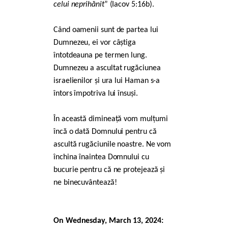
celui neprihănit
” (Iacov 5:16b).
Când oamenii sunt de partea lui
Dumnezeu, ei vor câștiga
întotdeauna pe termen lung.
Dumnezeu a ascultat rugăciunea
israelienilor și ura lui Haman s-a
întors împotriva lui însuși.
În această dimineață vom mulțumi
încă o dată Domnului pentru că
ascultă rugăciunile noastre. Ne vom
închina înaintea Domnului cu
bucurie pentru că ne protejează și
ne binecuvântează!
On Wednesday, March 13, 2024: