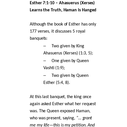
Esther 7:1-10 – Ahasuerus (Xerses)
Learns the Truth, Haman is Hanged
Although the book of Esther has only
177 verses, it discusses 5 royal
banquets:
–
Two given by King
Ahasuerus (Xerses) (1:3, 5);
–
One given by Queen
Vashti (1:9);
–
Two given by Queen
Esther (5:4, 8).
At this last banquet, the king once
again asked Esther what her request
was. The Queen exposed Haman,
who was present, saying,
“… grant
me my life—this is my petition. And