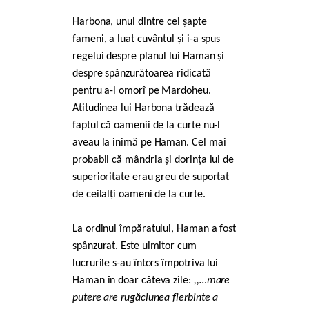
Harbona, unul dintre cei șapte
fameni, a luat cuvântul și i-a spus
regelui despre planul lui Haman și
despre spânzurătoarea ridicată
pentru a-l omorî pe Mardoheu.
Atitudinea lui Harbona trădează
faptul că oamenii de la curte nu-l
aveau la inimă pe Haman. Cel mai
probabil că mândria și dorința lui de
superioritate erau greu de suportat
de ceilalți oameni de la curte.
La ordinul împăratului, Haman a fost
spânzurat. Este uimitor cum
lucrurile s-au întors împotriva lui
Haman în doar câteva zile:
,,…mare
putere are rugăciunea fierbinte a