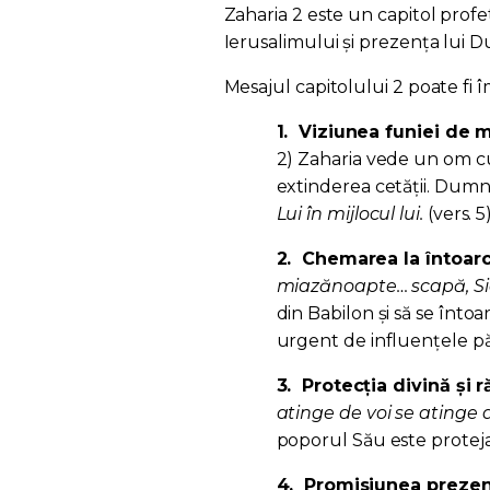
Zaharia 2 este un capitol profe
Ierusalimului și prezența lui 
Mesajul capitolului 2 poate fi î
1.
Viziunea funiei de m
2) Zaharia vede un om cu
extinderea cetății. Dum
Lui în mijlocul lui.
(vers. 5
2.
Chemarea la întoarce
miazănoapte… scapă, Si
din Babilon și să se înto
urgent de influențele p
3.
Protecția divină și 
atinge de voi se atinge d
poporul Său este protejat
4.
Promisiunea prezenț