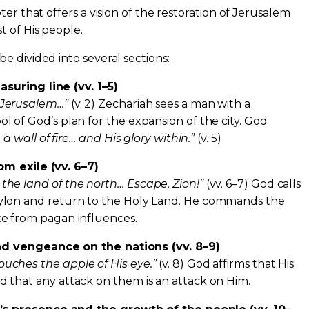
ter that offers a vision of the restoration of Jerusalem
t of His people.
e divided into several sections:
suring line (vv. 1–5)
 Jerusalem…”
(v. 2) Zechariah sees a man with a
l of God’s plan for the expansion of the city. God
e a wall of fire… and His glory within.”
(v. 5)
om exile (vv. 6–7)
the land of the north… Escape, Zion!”
(vv. 6–7) God calls
ylon and return to the Holy Land. He commands the
te from pagan influences.
nd vengeance on the nations (vv. 8–9)
uches the apple of His eye.”
(v. 8) God affirms that His
 that any attack on them is an attack on Him.