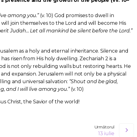
s presence and the growth of the people (vv. 10–
 live among you.”
(v. 10) God promises to dwell in
will join themselves to the Lord and will become His
herit Judah… Let all mankind be silent before the Lord.”
rusalem as a holy and eternal inheritance. Silence and
as risen from His holy dwelling. Zechariah 2 is a
God is not only rebuilding walls but restoring hearts. He
 and expansion. Jerusalem will not only be a physical
lling and universal salvation:
“Shout and be glad,
, and I will live among you.”
(v. 10)
us Christ, the Savior of the world!
Următorul
13 iulie