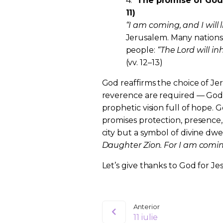
4.
The promise of God’
11)
“I am coming, and I will
Jerusalem. Many nations 
people:
“The Lord will in
(vv. 12–13)
God reaffirms the choice of Je
reverence are required — God h
prophetic vision full of hope. 
promises protection, presence,
city but a symbol of divine dwe
Daughter Zion. For I am coming
Let’s give thanks to God for Jes
Anterior
11 iulie