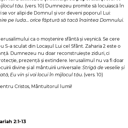
ijlocul tău.
(vers. 10) Dumnezeu promite să locuiască în
 se vor alipi de Domnul și vor deveni poporul Lui:
ire pe Iuda… orice făptură să tacă înaintea Domnului.
usalimului ca o moștenire sfântă și veșnică. Se cere
S-a sculat din Locașul Lui cel Sfânt. Zaharia 2 este o
ranță. Dumnezeu nu doar reconstruiește ziduri, ci
otecție, prezență și extindere. Ierusalimul nu va fi doar
ocuirii divine și al mântuirii universale:
Strigă de veselie și
ată, Eu vin și voi locui în mijlocul tău.
(vers. 10)
ru Cristos, Mântuitorul lumii!
ariah 2:1-13