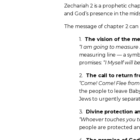
Zechariah 2 is a prophetic chap
and God’s presence in the mids
The message of chapter 2 can b
1.
The vision of the mea
“I am going to measure
measuring line — a symbo
promises:
“I Myself will b
2.
The call to return fr
“Come! Come! Flee from 
the people to leave Bab
Jews to urgently separa
3.
Divine protection a
“Whoever touches you to
people are protected and