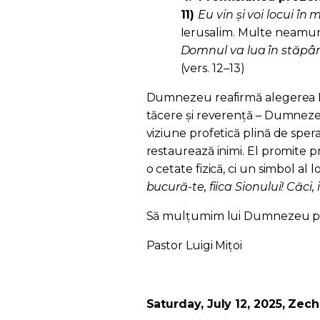
11)
Eu vin și voi locui în m
Ierusalim. Multe neamuri
Domnul va lua în stăpân
(vers. 12–13)
Dumnezeu reafirmă alegerea Ier
tăcere și reverență – Dumnezeu 
viziune profetică plină de spe
restaurează inimi. El promite pr
o cetate fizică, ci un simbol al l
bucură-te, fiica Sionului! Căci, i
Să mulțumim lui Dumnezeu pent
Pastor Luigi Mițoi
Saturday, July 12, 2025, Zech