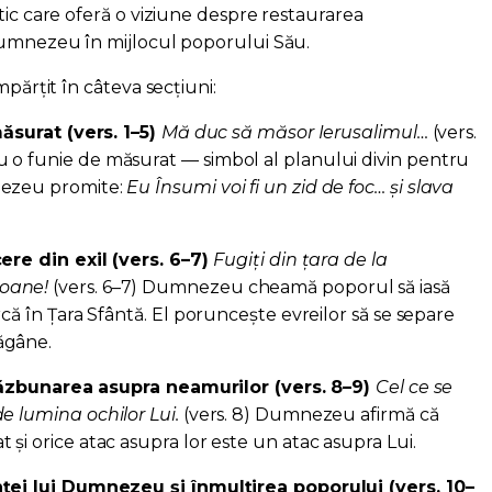
tic care oferă o viziune despre restaurarea
Dumnezeu în mijlocul poporului Său.
mpărțit în câteva secțiuni:
ăsurat (vers. 1–5)
Mă duc să măsor Ierusalimul…
(vers.
 o funie de măsurat — simbol al planului divin pentru
nezeu promite:
Eu Însumi voi fi un zid de foc… și slava
)
re din exil (vers. 6–7)
Fugiți din țara de la
oane!
(vers. 6–7) Dumnezeu cheamă poporul să iasă
arcă în Țara Sfântă. El poruncește evreilor să se separe
ăgâne.
răzbunarea asupra neamurilor (vers. 8–9)
Cel ce se
e lumina ochilor Lui.
(vers. 8) Dumnezeu afirmă că
 și orice atac asupra lor este un atac asupra Lui.
ei lui Dumnezeu și înmulțirea poporului (vers. 10–