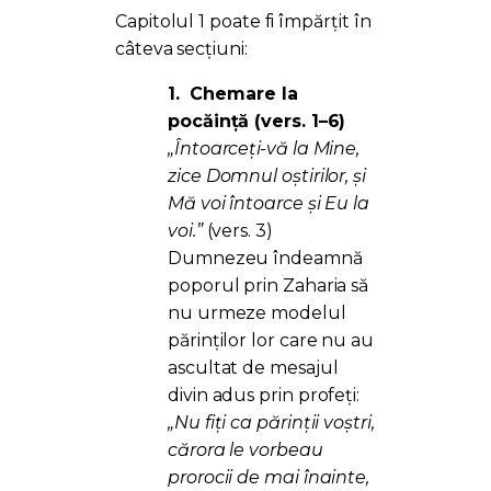
Capitolul 1 poate fi împărțit în
câteva secțiuni:
1.
Chemare la
pocăință (vers. 1–6)
„Întoarceţi-vă la Mine,
zice Domnul oștirilor, și
Mă voi întoarce și Eu la
voi.”
(vers. 3)
Dumnezeu îndeamnă
poporul prin Zaharia să
nu urmeze modelul
părinților lor care nu au
ascultat de mesajul
divin adus prin profeți:
„Nu fiţi ca părinţii voştri,
cărora le vorbeau
prorocii de mai înainte,