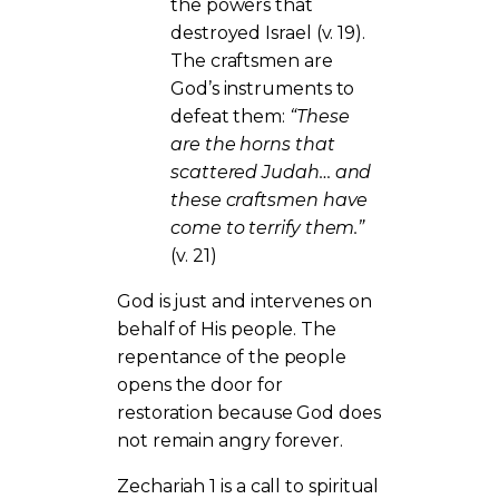
the powers that
destroyed Israel (v. 19).
The craftsmen are
God’s instruments to
defeat them:
“These
are the horns that
scattered Judah… and
these craftsmen have
come to terrify them.”
(v. 21)
God is just and intervenes on
behalf of His people. The
repentance of the people
opens the door for
restoration because God does
not remain angry forever.
Zechariah 1 is a call to spiritual