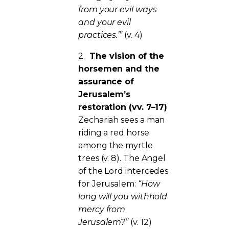
from your evil ways
and your evil
practices.’”
(v. 4)
2.
The vision of the
horsemen and the
assurance of
Jerusalem’s
restoration (vv. 7–17)
Zechariah sees a man
riding a red horse
among the myrtle
trees (v. 8). The Angel
of the Lord intercedes
for Jerusalem:
“How
long will you withhold
mercy from
Jerusalem?”
(v. 12)