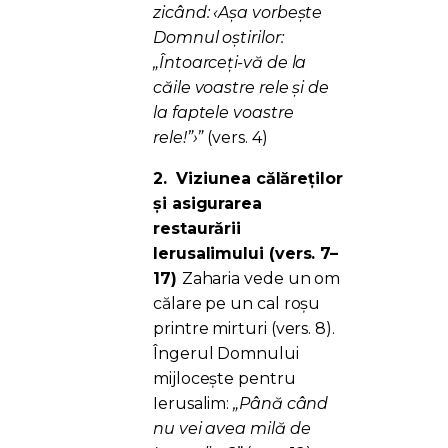
zicând: ‹Aşa vorbeşte
Domnul oştirilor:
„Întoarceţi-vă de la
căile voastre rele și de
la faptele voastre
rele!”›”
(vers. 4)
2.
Viziunea călăreților
și asigurarea
restaurării
Ierusalimului (vers. 7–
17)
Zaharia vede un om
călare pe un cal roșu
printre mirturi (vers. 8).
Îngerul Domnului
mijlocește pentru
Ierusalim:
„Până când
nu vei avea milă de