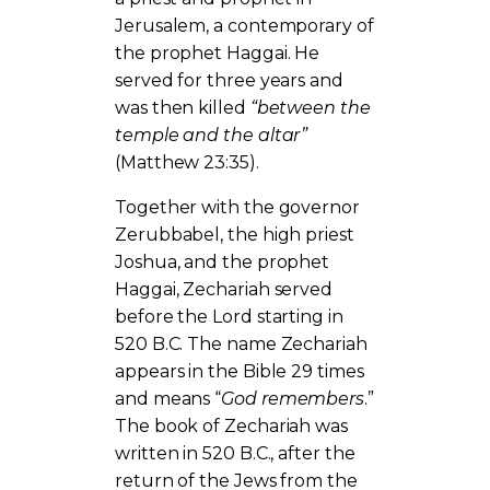
Jerusalem, a contemporary of
the prophet Haggai. He
served for three years and
was then killed
“between the
temple and the altar”
(Matthew 23:35).
Together with the governor
Zerubbabel, the high priest
Joshua, and the prophet
Haggai, Zechariah served
before the Lord starting in
520 B.C. The name Zechariah
appears in the Bible 29 times
and means “
God remembers
.”
The book of Zechariah was
written in 520 B.C., after the
return of the Jews from the