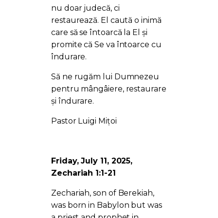
nu doar judecă, ci
restaurează. El caută o inimă
care să se întoarcă la El și
promite că Se va întoarce cu
îndurare.
Să ne rugăm lui Dumnezeu
pentru mângâiere, restaurare
și îndurare.
Pastor Luigi Mițoi
Friday, July 11, 2025,
Zechariah 1:1-21
Zechariah, son of Berekiah,
was born in Babylon but was
a priest and prophet in