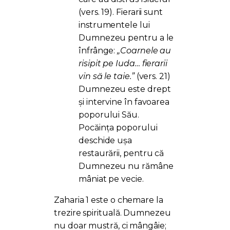
(vers. 19). Fierarii sunt
instrumentele lui
Dumnezeu pentru a le
înfrânge:
„Coarnele au
risipit pe Iuda… fierarii
vin să le taie.”
(vers. 21)
Dumnezeu este drept
și intervine în favoarea
poporului Său.
Pocăința poporului
deschide ușa
restaurării, pentru că
Dumnezeu nu rămâne
mâniat pe vecie.
Zaharia 1 este o chemare la
trezire spirituală. Dumnezeu
nu doar mustră, ci mângâie;