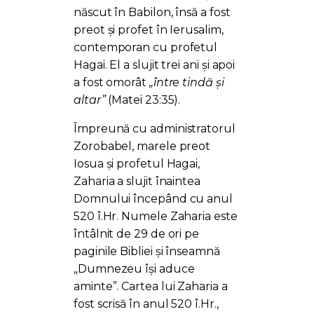
născut în Babilon, însă a fost
preot și profet în Ierusalim,
contemporan cu profetul
Hagai. El a slujit trei ani și apoi
a fost omorât
„între tindă și
altar”
(Matei 23:35).
Împreună cu administratorul
Zorobabel, marele preot
Iosua și profetul Hagai,
Zaharia a slujit înaintea
Domnului începând cu anul
520 î.Hr. Numele Zaharia este
întâlnit de 29 de ori pe
paginile Bibliei și înseamnă
„Dumnezeu își aduce
aminte”. Cartea lui Zaharia a
fost scrisă în anul 520 î.Hr.,