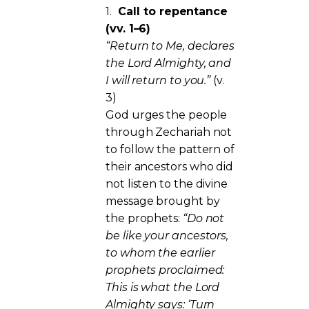
1.
Call to repentance
(vv. 1–6)
“Return to Me, declares
the Lord Almighty, and
I will return to you.”
(v.
3)
God urges the people
through Zechariah not
to follow the pattern of
their ancestors who did
not listen to the divine
message brought by
the prophets:
“Do not
be like your ancestors,
to whom the earlier
prophets proclaimed:
This is what the Lord
Almighty says: ‘Turn