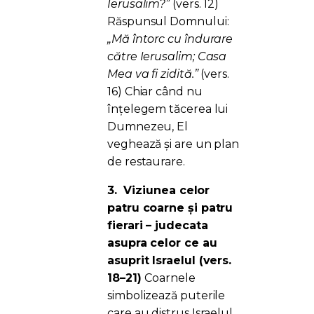
Ierusalim?”
(vers. 12)
Răspunsul Domnului:
„Mă întorc cu îndurare
către Ierusalim; Casa
Mea va fi zidită.”
(vers.
16) Chiar când nu
înțelegem tăcerea lui
Dumnezeu, El
veghează și are un plan
de restaurare.
3.
Viziunea celor
patru coarne și patru
fierari – judecata
asupra celor ce au
asuprit Israelul (vers.
18–21)
Coarnele
simbolizează puterile
care au distrus Israelul