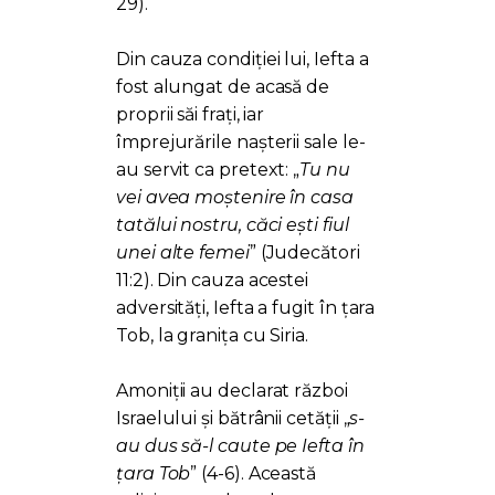
29).
Din cauza condiției lui, Iefta a
fost alungat de acasă de
proprii săi frați, iar
împrejurările nașterii sale le-
au servit ca pretext: „
Tu nu
vei avea moștenire în casa
tatălui nostru, căci ești fiul
unei alte femei
” (Judecători
11:2). Din cauza acestei
adversități, Iefta a fugit în țara
Tob, la granița cu Siria.
Amoniții au declarat război
Israelului și bătrânii cetății „
s-
au dus să-l caute pe Iefta în
ţara Tob
” (4-6). Această