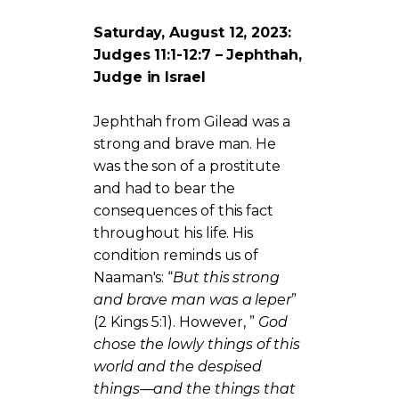
Saturday, August 12, 2023:
Judges 11:1-12:7 – Jephthah,
Judge in Israel
Jephthah from Gilead was a
strong and brave man. He
was the son of a prostitute
and had to bear the
consequences of this fact
throughout his life. His
condition reminds us of
Naaman's: “
But this strong
and brave man was a leper
”
(2 Kings 5:1). However, ”
God
chose the lowly things of this
world and the despised
things—and the things that