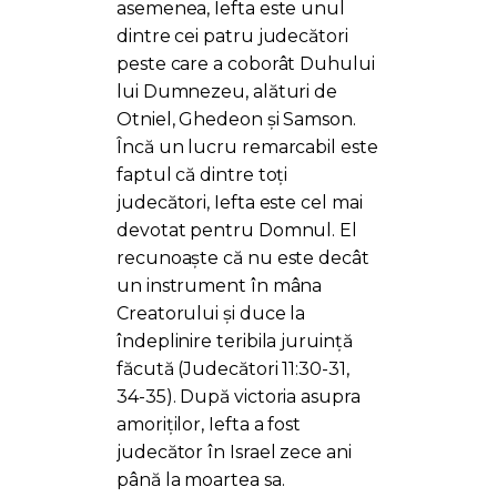
asemenea, Iefta este unul
dintre cei patru judecători
peste care a coborât Duhului
lui Dumnezeu, alături de
Otniel, Ghedeon și Samson.
Încă un lucru remarcabil este
faptul că dintre toți
judecători, Iefta este cel mai
devotat pentru Domnul. El
recunoaște că nu este decât
un instrument în mâna
Creatorului și duce la
îndeplinire teribila juruință
făcută (Judecători 11:30-31,
34-35). După victoria asupra
amoriților, Iefta a fost
judecător în Israel zece ani
până la moartea sa.