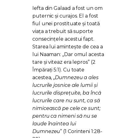
Iefta din Galaad a fost un om
puternic și curajos. El a fost
fiul unei prostituate și toată
viața a trebuit să suporte
consecințele acestui fapt.
Starea lui amintește de cea a
lui Naaman: „Dar omul acesta
tare și viteaz era lepros” (2
Împărați 5:1). Cu toate
acestea, „
Dumnezeu a ales
lucrurile josnice ale lumii și
lucrurile disprețuite, ba încă
lucrurile care nu sunt, ca să
nimicească pe cele ce sunt;
pentru ca nimeni să nu se
laude înaintea lui
Dumnezeu
” (1 Corinteni 1:28-