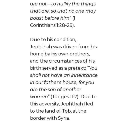
are not—to nullify the things
that are, so that no one may
boast before him
” (1
Corinthians 1:28-29).
Due to his condition,
Jephthah was driven from his
home by his own brothers,
and the circumstances of his
birth served as a pretext: “
You
shall not have an inheritance
in our father's house, for you
are the son of another
woman
” (Judges 11:2). Due to
this adversity, Jephthah fled
to the land of Tob, at the
border with Syria.