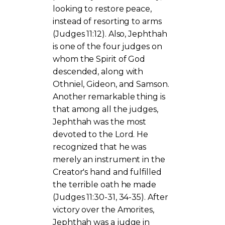
looking to restore peace,
instead of resorting to arms
(Judges 11:12). Also, Jephthah
is one of the four judges on
whom the Spirit of God
descended, along with
Othniel, Gideon, and Samson.
Another remarkable thing is
that among all the judges,
Jephthah was the most
devoted to the Lord. He
recognized that he was
merely an instrument in the
Creator's hand and fulfilled
the terrible oath he made
(Judges 11:30-31, 34-35). After
victory over the Amorites,
Jephthah was a judge in