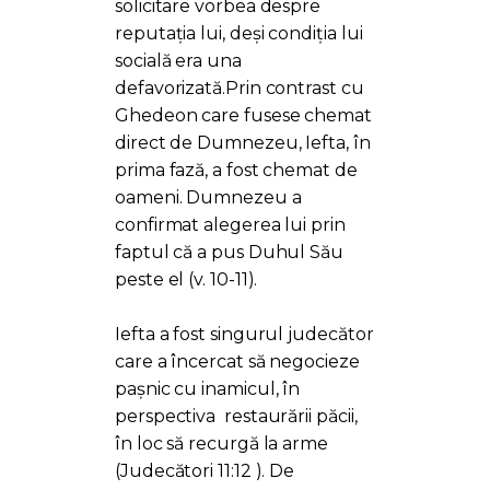
solicitare vorbea despre
reputația lui, deși condiția lui
socială era una
defavorizată.Prin contrast cu
Ghedeon care fusese chemat
direct de Dumnezeu, Iefta, în
prima fază, a fost chemat de
oameni. Dumnezeu a
confirmat alegerea lui prin
faptul că a pus Duhul Său
peste el (v. 10-11).
Iefta a fost singurul judecător
care a încercat să negocieze
pașnic cu inamicul, în
perspectiva restaurării păcii,
în loc să recurgă la arme
(Judecători 11:12 ). De