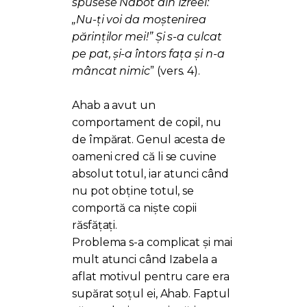
spusese Nabot din Izreel:
„Nu-ţi voi da moştenirea
părinţilor mei!” Şi s-a culcat
pe pat, şi-a întors faţa şi n-a
mâncat nimic
” (vers. 4).
Ahab a avut un
comportament de copil, nu
de împărat. Genul acesta de
oameni cred că li se cuvine
absolut totul, iar atunci când
nu pot obține totul, se
comportă ca niște copii
răsfățați.
Problema s-a complicat și mai
mult atunci când Izabela a
aflat motivul pentru care era
supărat soțul ei, Ahab. Faptul