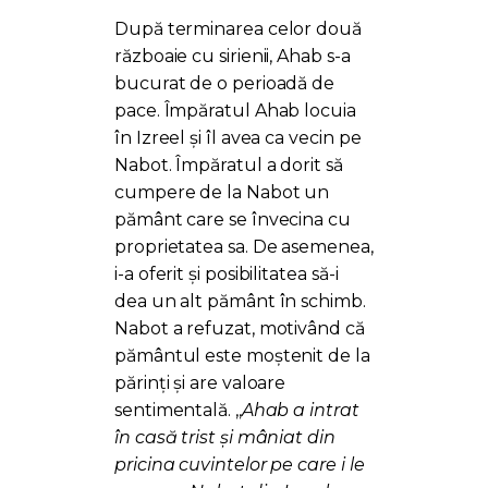
După terminarea celor două
războaie cu sirienii, Ahab s-a
bucurat de o perioadă de
pace. Împăratul Ahab locuia
în Izreel și îl avea ca vecin pe
Nabot. Împăratul a dorit să
cumpere de la Nabot un
pământ care se învecina cu
proprietatea sa. De asemenea,
i-a oferit și posibilitatea să-i
dea un alt pământ în schimb.
Nabot a refuzat, motivând că
pământul este moștenit de la
părinți și are valoare
sentimentală. ,,
Ahab a intrat
în casă trist şi mâniat din
pricina cuvintelor pe care i le