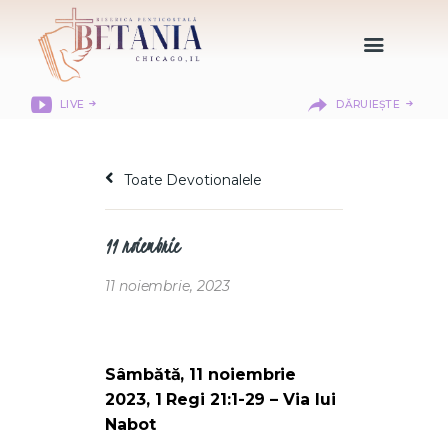
LIVE
DĂRUIEȘTE
HOME
DESPRE NOI
Toate Devotionalele
DEPARTAMENTE
RESURSE
11 noiembrie
CITIREA BIBLIEI
MISIUNEA BETANIA
11 noiembrie, 2023
CONTACT
INFORMAȚII
LOGIN MEMBER
Sâmbătă, 11 noiembrie
PORTAL
2023, 1 Regi 21:1-29 – Via lui
Nabot