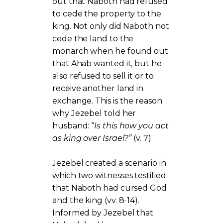
out that Naboth had refused
to cede the property to the
king. Not only did Naboth not
cede the land to the
monarch when he found out
that Ahab wanted it, but he
also refused to sell it or to
receive another land in
exchange. This is the reason
why Jezebel told her
husband: “
Is this how you act
as king over Israel?”
(v. 7)
Jezebel created a scenario in
which two witnesses testified
that Naboth had cursed God
and the king (vv. 8-14).
Informed by Jezebel that