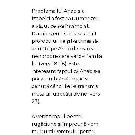
Problema lui Ahab și a
Izabelei a fost că Dumnezeu
a văzut ce s-a întâmplat.
Dumnezeu i S-a descoperit
prorocului Ilie și l-a trimis să-l
anunțe pe Ahab de marea
nenorocire care va lovi familia
lui (vers. 18-26). Este
interesant faptul că Ahab s-a
pocăit îmbrăcat în sac și
cenuță când Ilie i-a transmis
mesajul judecății divine (vers.
27).
A venit timpul pentru
rugăciune și împreună vom
mulțumi Domnului pentru