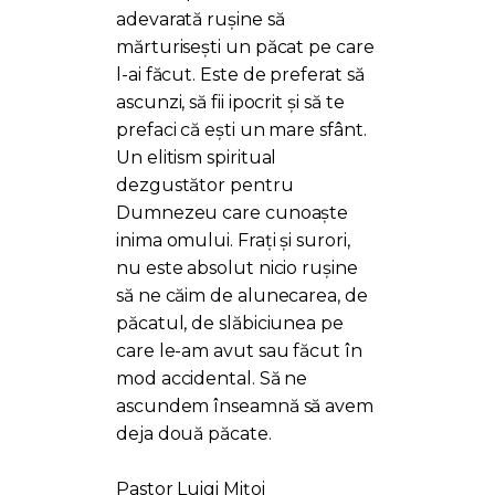
adevarată rușine să
mărturisești un păcat pe care
l-ai făcut. Este de preferat să
ascunzi, să fii ipocrit și să te
prefaci că ești un mare sfânt.
Un elitism spiritual
dezgustător pentru
Dumnezeu care cunoaște
inima omului. Frați și surori,
nu este absolut nicio rușine
să ne căim de alunecarea, de
păcatul, de slăbiciunea pe
care le-am avut sau făcut în
mod accidental. Să ne
ascundem înseamnă să avem
deja două păcate.
Pastor Luigi Mițoi