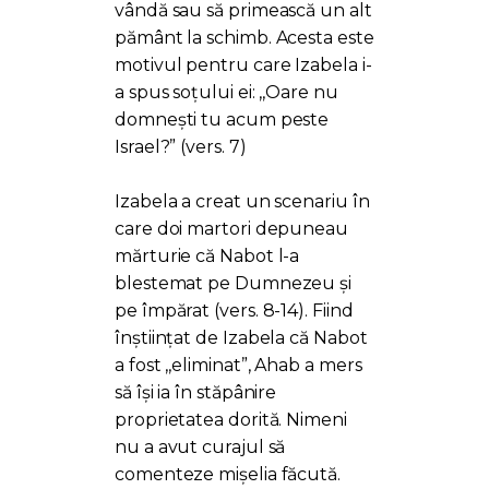
vândă sau să primească un alt
pământ la schimb. Acesta este
motivul pentru care Izabela i-
a spus soțului ei: ,,Oare nu
domnești tu acum peste
Israel?” (vers. 7)
Izabela a creat un scenariu în
care doi martori depuneau
mărturie că Nabot l-a
blestemat pe Dumnezeu și
pe împărat (vers. 8-14). Fiind
înștiințat de Izabela că Nabot
a fost ,,eliminat”, Ahab a mers
să își ia în stăpânire
proprietatea dorită. Nimeni
nu a avut curajul să
comenteze mișelia făcută.