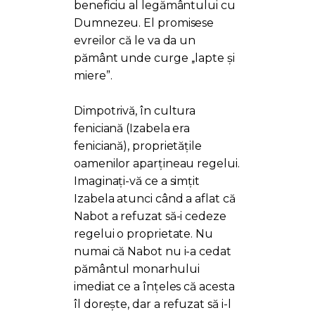
beneficiu al legământului cu
Dumnezeu. El promisese
evreilor că le va da un
pământ unde curge ,,lapte și
miere”.
Dimpotrivă, în cultura
feniciană (Izabela era
feniciană), proprietățile
oamenilor aparțineau regelui.
Imaginați-vă ce a simțit
Izabela atunci când a aflat că
Nabot a refuzat să-i cedeze
regelui o proprietate. Nu
numai că Nabot nu i-a cedat
pământul monarhului
imediat ce a înțeles că acesta
îl dorește, dar a refuzat să i-l