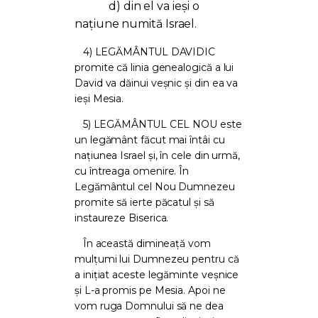
d) din el va ieși o
națiune numită Israel.
4) LEGĂMÂNTUL DAVIDIC
promite că linia genealogică a lui
David va dăinui veșnic și din ea va
ieși Mesia.
5) LEGĂMÂNTUL CEL NOU este
un legământ făcut mai întâi cu
națiunea Israel și, în cele din urmă,
cu întreaga omenire. În
Legământul cel Nou Dumnezeu
promite să ierte păcatul și să
instaureze Biserica.
În această dimineață vom
mulțumi lui Dumnezeu pentru că
a inițiat aceste legăminte veșnice
și L-a promis pe Mesia. Apoi ne
vom ruga Domnului să ne dea