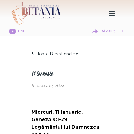
LIVE
DĂRUIEȘTE
HOME
DESPRE NOI
Toate Devotionalele
DEPARTAMENTE
RESURSE
11 ianuarie
CITIREA BIBLIEI
MISIUNEA BETANIA
11 ianuarie, 2023
CONTACT
INFORMAȚII
LOGIN MEMBER
Miercuri, 11 ianuarie,
PORTAL
Geneza 9:1-29
–
Legământul lui Dumnezeu