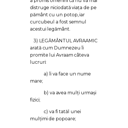
a promis omenirii că nu va mai
distruge niciodată viața de pe
pământ cu un potop, iar
curcubeul a fost semnul
acestui legământ.
3) LEGĂMÂNTUL AVRAAMIC
arată cum Dumnezeu îi
promite lui Avraam câteva
lucruri:
a) îi va face un nume
mare;
b) va avea mulți urmași
fizici;
c) va fi tatăl unei
mulțimi de popoare;