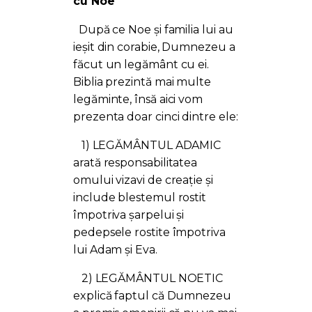
cu Noe
După ce Noe și familia lui au
ieșit din corabie, Dumnezeu a
făcut un legământ cu ei.
Biblia prezintă mai multe
legăminte, însă aici vom
prezenta doar cinci dintre ele:
1) LEGĂMÂNTUL ADAMIC
arată responsabilitatea
omului vizavi de creație și
include blestemul rostit
împotriva șarpelui și
pedepsele rostite împotriva
lui Adam și Eva.
2) LEGĂMÂNTUL NOETIC
explică faptul că Dumnezeu