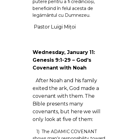
putere pentru a fi credincioși,
beneficiind în felul acesta de
legământul cu Dumnezeu.
Pastor Luigi Mițoi
Wednesday, January 11:
Genesis 9:1-29 – God’s
Covenant with Noah
After Noah and his family
exited the ark, God made a
covenant with them. The
Bible presents many
covenants, but here we will
only look at five of them:
1)
The ADAMIC COVENANT
shows man’s responsibility toward